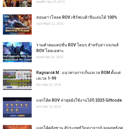
พฤศจิกายน 25, 2015
สอนดาวโหลด ROV เซิร์ฟเบต้าจีนเล่นได้ 100%
กุมภาพันธ์ 22, 2025
รวมคำคมแคปชั่น ROV โดนๆ สำหรับสาวกเกมส์
ROV โดยเฉพาะ
พฤษภาคม 29, 2026
Ragnarok M : แนวทางการเก็บเลเวล ROM ตั้งแต่
เลเวล 1-99
ธันวาคม 23, 2018
แจกโค้ด ROV ล่าสุดยังใช้งานได้ปี 2025 Giftcode
มกราคม 16, 2026
แจกโค้ดถังซาน สัประยุทธ์วิญญาจารย์ จอมยุทธ์ภูต