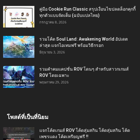
คู่มือ Cookie Run Classic สรุปเงื่อนไขปลดล็อกคุกกี้
ทุกตัวแบบจัดเต็ม (ฉบับแปลไทย)
กรกฎาคม 8, 2026
รวมโค้ด Soul Land: Awakening World อัปเดต
ล่าสุด แจกไอเทมฟรี พร้อมวิธีกรอก
มิถุนายน 3, 2026
รวมคำคมแคปชั่น ROV โดนๆ สำหรับสาวกเกมส์
ROV โดยเฉพาะ
พฤษภาคม 29, 2026
โพสต์ที่เป็นที่นิยม
แจกโค้ดเกมส์ ROV โค้ดสุ่มสกิน โค้ดสุ่มสกิน โค้ด
เพชรแดง โค้ดเหรียญฟรี !!