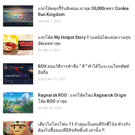
แจกโค้ดคุกกี้รันคิงดอม ล่าสุด 30,000เพชร Cookie
Run Kingdom
เมษายน 7, 2025
แจกโค้ด My Hotpot Story ร้านหม้อไฟแห่งความสุข
อัพเดทล่าสุด
มีนาคม 3, 2023
ROV สอนวิธีการทำชื่อ “ สี ” ทำได้ในระบบโทรศัพท์
มือถือ
กรกฎาคม 25, 2021
Ragnarok ROO : แจกโค้ดใหม่ Ragnarok Origin
โค้ด ROO ล่าสุด
ตุลาคม 24, 2023
เดี่ยวไมโครโฟน 11 ถ้าคุณเป็นคนที่รักพี่โน้ส ตัวจริง
ต้องไปชื้อของที่มีลิขสิทธิ์แท้ เท่านั้น !!