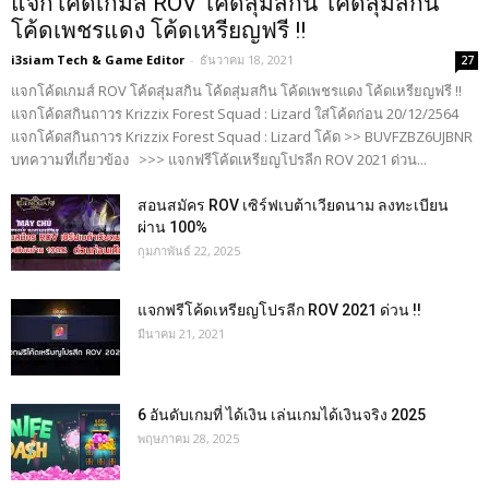
แจกโค้ดเกมส์ ROV โค้ดสุ่มสกิน โค้ดสุ่มสกิน
โค้ดเพชรแดง โค้ดเหรียญฟรี !!
i3siam Tech & Game Editor
-
ธันวาคม 18, 2021
27
แจกโค้ดเกมส์ ROV โค้ดสุ่มสกิน โค้ดสุ่มสกิน โค้ดเพชรแดง โค้ดเหรียญฟรี !!
แจกโค้ดสกินถาวร Krizzix Forest Squad : Lizard ใส่โค้ดก่อน 20/12/2564
แจกโค้ดสกินถาวร Krizzix Forest Squad : Lizard โค้ด >> BUVFZBZ6UJBNR
บทความที่เกี่ยวข้อง >>> แจกฟรีโค้ดเหรียญโปรลีก ROV 2021 ด่วน...
สอนสมัคร ROV เซิร์ฟเบต้าเวียดนาม ลงทะเบียน
ผ่าน 100%
กุมภาพันธ์ 22, 2025
แจกฟรีโค้ดเหรียญโปรลีก ROV 2021 ด่วน !!
มีนาคม 21, 2021
6 อันดับเกมที่ ได้เงิน เล่นเกมได้เงินจริง 2025
พฤษภาคม 28, 2025