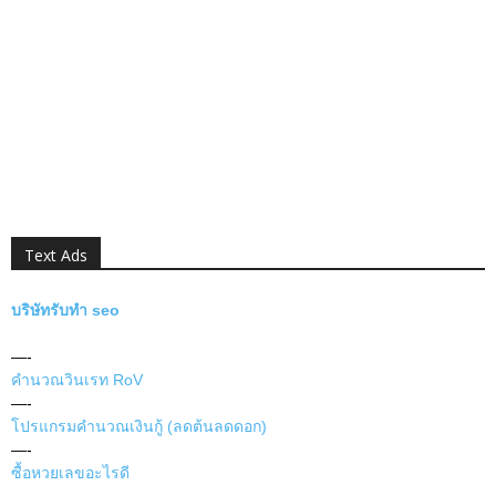
Text Ads
บริษัทรับทำ seo
—-
คำนวณวินเรท RoV
—-
โปรแกรมคำนวณเงินกู้ (ลดต้นลดดอก)
—-
ซื้อหวยเลขอะไรดี