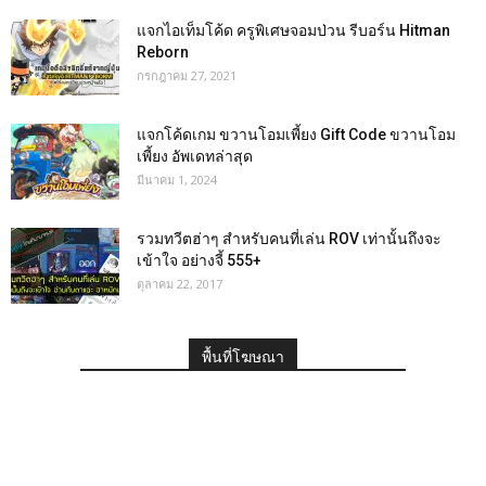
แจกไอเท็มโค้ด ครูพิเศษจอมป่วน รีบอร์น Hitman
Reborn
กรกฎาคม 27, 2021
แจกโค้ดเกม ขวานโอมเพี้ยง Gift Code ขวานโอม
เพี้ยง อัพเดทล่าสุด
มีนาคม 1, 2024
รวมทวีตฮ่าๆ สำหรับคนที่เล่น ROV เท่านั้นถึงจะ
เข้าใจ อย่างจี้ 555+
ตุลาคม 22, 2017
พื้นที่โฆษณา