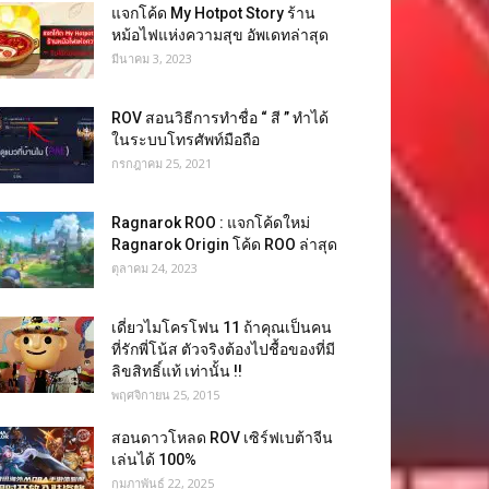
แจกโค้ด My Hotpot Story ร้าน
หม้อไฟแห่งความสุข อัพเดทล่าสุด
มีนาคม 3, 2023
ROV สอนวิธีการทำชื่อ “ สี ” ทำได้
ในระบบโทรศัพท์มือถือ
กรกฎาคม 25, 2021
Ragnarok ROO : แจกโค้ดใหม่
Ragnarok Origin โค้ด ROO ล่าสุด
ตุลาคม 24, 2023
เดี่ยวไมโครโฟน 11 ถ้าคุณเป็นคน
ที่รักพี่โน้ส ตัวจริงต้องไปชื้อของที่มี
ลิขสิทธิ์แท้ เท่านั้น !!
พฤศจิกายน 25, 2015
สอนดาวโหลด ROV เซิร์ฟเบต้าจีน
เล่นได้ 100%
กุมภาพันธ์ 22, 2025