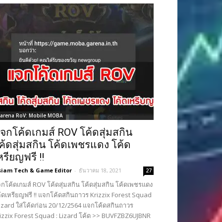
arena RoV: Mobile MOBA
จกโค้ดเกมส์ ROV โค้ดสุ่มสกิน
ค้ดสุ่มสกิน โค้ดเพชรแดง โค้ด
หรียญฟรี !!
siam Tech & Game Editor
-
ธันวาคม 18, 2021
27
กโค้ดเกมส์ ROV โค้ดสุ่มสกิน โค้ดสุ่มสกิน โค้ดเพชรแดง
้ดเหรียญฟรี !! แจกโค้ดสกินถาวร Krizzix Forest Squad
Lizard ใส่โค้ดก่อน 20/12/2564 แจกโค้ดสกินถาวร
izzix Forest Squad : Lizard โค้ด >> BUVFZBZ6UJBNR