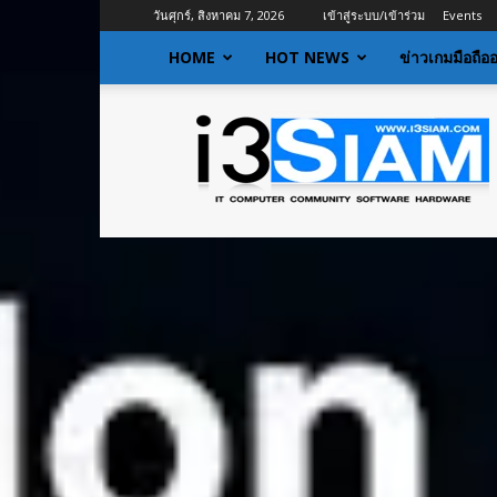
วันศุกร์, สิงหาคม 7, 2026
เข้าสู่ระบบ/เข้าร่วม
Events
HOME
HOT NEWS
ข่าวเกมมือถือ
I3siam
|
ข่าว
ไอที
อัพเดท
ข้อมูล
ข่าวสาร
เกี่ยว
กับ
ข่าว
เทคโนโลยี