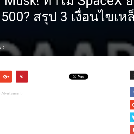
n Musk! ทำไม SpaceX ยั
500? สรุป 3 เงื่อนไขเหล็ก
0
- Advertisement -