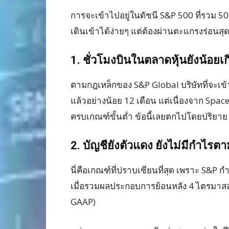
การจะเข้าไปอยู่ในดัชนี S&P 500 ที่รวม 500 
เดินเข้าได้ง่ายๆ แต่ต้องผ่านตะแกรงร่อนสุดโ
1. ชั่วโมงบินในตลาดหุ้นยังน้อยเ
ตามกฎเหล็กของ S&P Global บริษัทที่จะเข
แล้วอย่างน้อย 12 เดือน แต่เนื่องจาก Space
ครบเกณฑ์ขั้นต่ำ ข้อนี้เลยตกไปโดยปริยาย
2. บัญชียังตัวแดง ยังไม่มีกำไ
นี่คือเกณฑ์ที่ปราบเซียนที่สุด เพราะ S&P 
เมื่อรวมผลประกอบการย้อนหลัง 4 ไตรมาสล
GAAP)