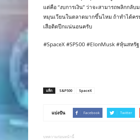
แต่คือ “งบการเงิน” ว่าจะสามารถพลิกกลับม
หมุนเวียนในตลาดมากขึ้นไหม ถ้าทำได้ครบเมื
เสือติดปีกแน่นอนครับ
#SpaceX #SP500 #ElonMusk #หุ้นสหรัฐ
แท็ก
S&P500
SpaceX
แบ่งปัน
Facebook
Twitter
บทความก่อนหน้านี้