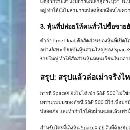
แต่จากรายงานงบการเงินล่าสุดระบุว่า ในปี
อยู่ ทำให้ยังไม่สามารถปลดล็อกเงื่อนไขควา
3. หุ้นที่ปล่อยให้คนทั่วไปซื้อขายย
คำว่า Free Float คือสัดส่วนของหุ้นที่เป
อย่างอิสระ ปัจจุบันหุ้นส่วนใหญ่ของ Spac
รายใหญ่ ทำให้สัดส่วนหุ้นหมุนเวียนในต
สรุป: สรุปแล้วล่อเม่าจริงไ
การที่ SpaceX ยังไม่ได้เข้า S&P 500 ไม่ใช่
เพราะระบบของดัชนี S&P 500 มีไว้เพื่อปกป
ปลอดภัย และทำกำไรได้สม่ำเสมอแล้วเท่านั
สำหรับใครที่เล็งหุ้น SpaceX อยู่ สิ่งที่ต้