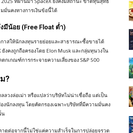
 2025 ที่ผ่านมา SpaceX ยังคงมีสถานะ ขาดทุนสุทธิ
มมั่นคงทางการเงินข้อนี้ได้
ังมีน้อย (Free Float ต่ำ)
ิดโอกาสให้นักลงทุนรายย่อยและสาธารณะซื้อขายได้
eX ยังคงถูกถือครองโดย Elon Musk และกลุ่มทุนวงใน
ลาดตกเกณฑ์การกระจายความเสี่ยงของ S&P 500
หม?
กลลวงล่อเม่า หรือแปลว่าบริษัทไม่น่าเชื่อถือ แต่เป็น
้องนักลงทุน โดยคัดกรองเฉพาะบริษัทที่มีความมั่นคง
้น
องจับตาดูต่อจากนี้ไม่ใช่แค่ความสำเร็จในการปล่อยจรวด