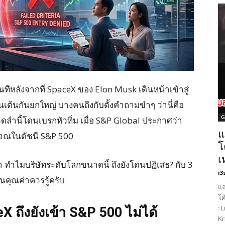
หลังจากที่ SpaceX ของ Elon Musk เดินหน้าเข้าสู่
นเต้นกันยกใหญ่ บางคนถึงกับตั้งคำถามขำๆ ว่านี่คือ
G
รวดลำนี้โดนเบรกหัวทิ่ม เมื่อ S&P Global ประกาศว่า
แ
นวณในดัชนี S&P 500
โ
เ
า ทำไมบริษัทระดับโลกขนาดนี้ ถึงยังโดนปฏิเสธ? กับ 3
i3
นคุณค่าควรรู้ครับ
แจ
โค
: 
 ถึงยังเข้า S&P 500 ไม่ได้
Kr