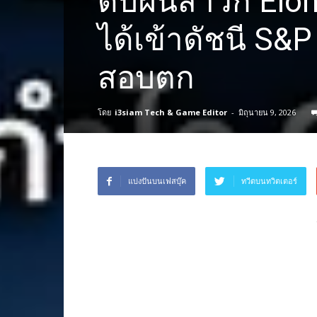
ดับฝันสาวก Elo
ได้เข้าดัชนี S&P 
สอบตก
โดย
i3siam Tech & Game Editor
-
มิถุนายน 9, 2026
แบ่งปันบนเฟสบุ๊ค
ทวีตบนทวิตเตอร์