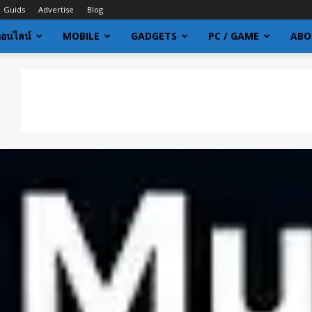
Guids
Advertise
Blog
ออนไลน์
MOBILE
GADGETS
PC / GAME
ABO