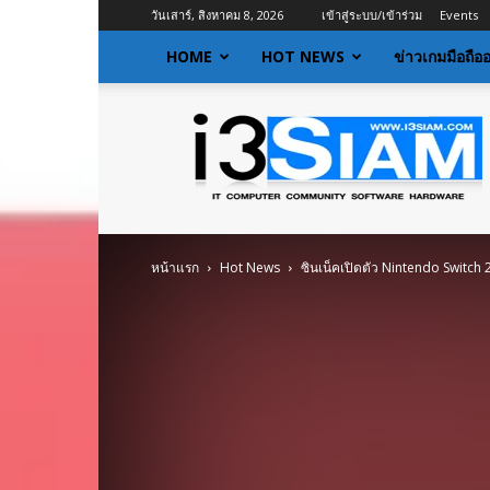
วันเสาร์, สิงหาคม 8, 2026
เข้าสู่ระบบ/เข้าร่วม
Events
HOME
HOT NEWS
ข่าวเกมมือถือ
I3siam
|
ข่าว
ไอที
อัพเดท
ข้อมูล
ข่าวสาร
หน้าแรก
Hot News
ซินเน็คเปิดตัว Nintendo Switc
เกี่ยว
กับ
ข่าว
เทคโนโลยี