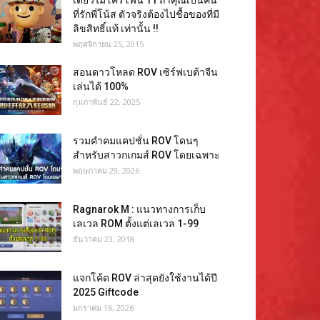
เดี่ยวไมโครโฟน 11 ถ้าคุณเป็นคน
ที่รักพี่โน้ส ตัวจริงต้องไปชื้อของที่มี
ลิขสิทธิ์แท้ เท่านั้น !!
พฤศจิกายน 25, 2015
สอนดาวโหลด ROV เซิร์ฟเบต้าจีน
เล่นได้ 100%
กุมภาพันธ์ 22, 2025
รวมคำคมแคปชั่น ROV โดนๆ
สำหรับสาวกเกมส์ ROV โดยเฉพาะ
พฤษภาคม 29, 2026
Ragnarok M : แนวทางการเก็บ
เลเวล ROM ตั้งแต่เลเวล 1-99
ธันวาคม 23, 2018
แจกโค้ด ROV ล่าสุดยังใช้งานได้ปี
2025 Giftcode
มกราคม 16, 2026