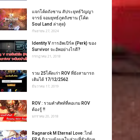
แจกโค้ดถังซาน สัประยุทธ์วิญญา
จารย์ จอมยุทธ์ภูตถังซาน (โค้ด
Soul Land ล่าสุด)
กันยายน 27, 2024
Identity V การอัพเปิร์ค (Perk) ของ
Survivor จะอัพอย่างไรดี?
กรกฎาคม 21, 2018
รวม 25โค๊ดเก่า ROV ที่ยังสามารถ
เติมได้ 17/12/2562
ธันวาคม 17, 2019
ROV : รวมคำศัพท์ที่คอเกม ROV
ต้องรู้ !!
มกราคม 20, 2018
Ragnarok M Eternal Love :ไกด์
EP 6.0 รวมข้อมูลในส่วนที่สำคัญๆ