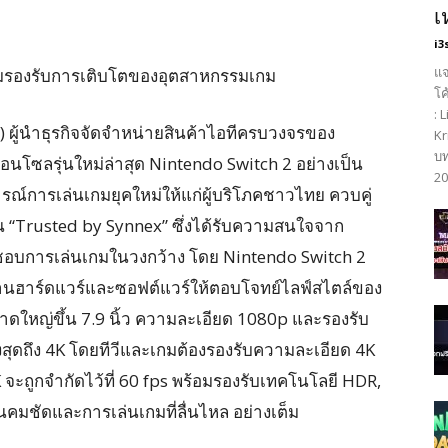
เ
i3
แจ
อมรองรับการเติบโตของอุตสาหกรรมเกม
โค
: 
) ผู้นำธุรกิจจัดจำหน่ายสินค้าไอทีครบวงจรของ
Kr
บท
นโซลรุ่นใหม่ล่าสุด Nintendo Switch 2 อย่างเป็น
20
การเล่นเกมยุคใหม่ให้แก่ผู้บริโภคชาวไทย ควบคู่
 “Trusted by Synnex” ซึ่งได้รับความสนใจจาก
ชื่นชอบการเล่นเกมในวงกว้าง โดย Nintendo Switch 2
านฮาร์ดแวร์และซอฟต์แวร์ให้ตอบโจทย์ไลฟ์สไตล์ของ
ขนาดใหญ่ขึ้น 7.9 นิ้ว ความละเอียด 1080p และรองรับ
สูงสุดถึง 4K โดยทีวีและเกมต้องรองรับความละเอียด 4K
ะถูกจำกัดไว้ที่ 60 fps พร้อมรองรับเทคโนโลยี HDR,
ันคมชัดและการเล่นเกมที่ลื่นไหล อย่างเต็ม