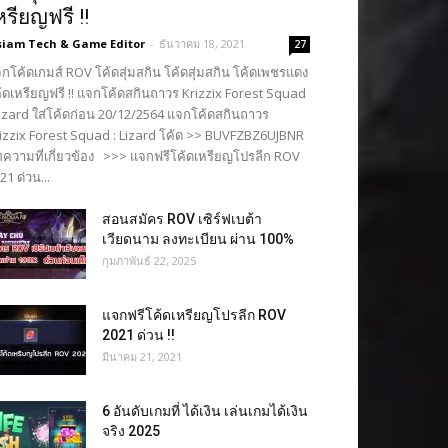
หรียญฟรี !!
siam Tech & Game Editor
-
ธันวาคม 18, 2021
27
กโค้ดเกมส์ ROV โค้ดสุ่มสกิน โค้ดสุ่มสกิน โค้ดเพชรแดง
้ดเหรียญฟรี !! แจกโค้ดสกินถาวร Krizzix Forest Squad
Lizard ใส่โค้ดก่อน 20/12/2564 แจกโค้ดสกินถาวร
izzix Forest Squad : Lizard โค้ด >> BUVFZBZ6UJBNR
ความที่เกี่ยวข้อง >>> แจกฟรีโค้ดเหรียญโปรลีก ROV
21 ด่วน...
สอนสมัคร ROV เซิร์ฟเบต้า
เวียดนาม ลงทะเบียน ผ่าน 100%
กุมภาพันธ์ 22, 2025
แจกฟรีโค้ดเหรียญโปรลีก ROV
2021 ด่วน !!
มีนาคม 21, 2021
6 อันดับเกมที่ ได้เงิน เล่นเกมได้เงิน
จริง 2025