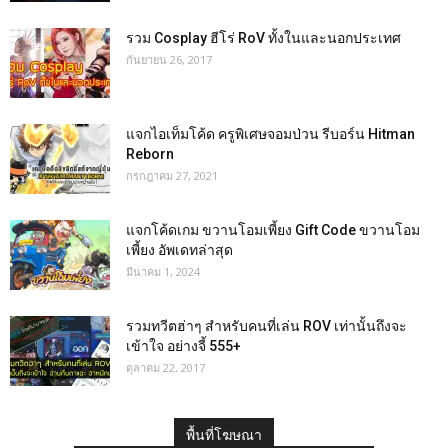
รวม Cosplay ฮีโร่ RoV ทั้งในและนอกประเทศ
กันยายน 26, 2017
แจกไอเท็มโค้ด ครูพิเศษจอมป่วน รีบอร์น Hitman
Reborn
กรกฎาคม 27, 2021
แจกโค้ดเกม ขวานโอมเพี้ยง Gift Code ขวานโอม
เพี้ยง อัพเดทล่าสุด
มีนาคม 1, 2024
รวมทวีตฮ่าๆ สำหรับคนที่เล่น ROV เท่านั้นถึงจะ
เข้าใจ อย่างจี้ 555+
ตุลาคม 22, 2017
พื้นที่โฆษณา