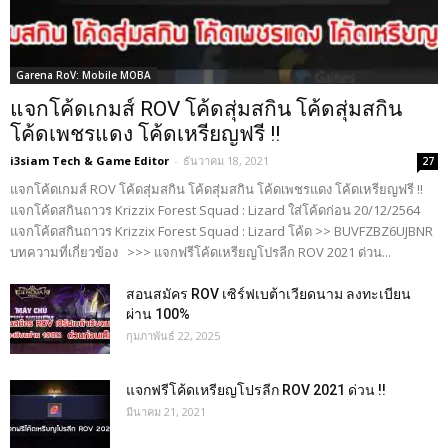
Garena RoV: Mobile MOBA
แจกโค้ดเกมส์ ROV โค้ดสุ่มสกิน โค้ดสุ่มสกิน
โค้ดเพชรแดง โค้ดเหรียญฟรี !!
i3siam Tech & Game Editor
-
ธันวาคม 18, 2021
27
แจกโค้ดเกมส์ ROV โค้ดสุ่มสกิน โค้ดสุ่มสกิน โค้ดเพชรแดง โค้ดเหรียญฟรี !!
แจกโค้ดสกินถาวร Krizzix Forest Squad : Lizard ใส่โค้ดก่อน 20/12/2564
แจกโค้ดสกินถาวร Krizzix Forest Squad : Lizard โค้ด >> BUVFZBZ6UJBNR
บทความที่เกี่ยวข้อง >>> แจกฟรีโค้ดเหรียญโปรลีก ROV 2021 ด่วน...
สอนสมัคร ROV เซิร์ฟเบต้าเวียดนาม ลงทะเบียน
ผ่าน 100%
กุมภาพันธ์ 22, 2025
แจกฟรีโค้ดเหรียญโปรลีก ROV 2021 ด่วน !!
มีนาคม 21, 2021