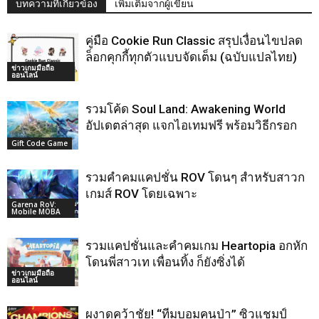
บทความที่เกี่ยวข้อง
เพิ่มเติมจากผู้เขียน
คู่มือ Cookie Run Classic สรุปเงื่อนไขปลด
ล็อกคุกกี้ทุกตัวแบบจัดเต็ม (ฉบับแปลไทย)
ข่าวเกมมือถือ
ออนไลน์
รวมโค้ด Soul Land: Awakening World
อัปเดตล่าสุด แจกไอเทมฟรี พร้อมวิธีกรอก
Gift Code Game
รวมคำคมแคปชั่น ROV โดนๆ สำหรับสาวก
เกมส์ ROV โดยเฉพาะ
Garena RoV:
Mobile MOBA
รวมแคปชั่นและคำคมเกม Heartopia อกหัก
โดนพี่สาวเท เพื่อนทิ้ง ก็ยังซิ่งได้
ข่าวเกมมือถือ
ออนไลน์
ผงาดคว้าชัย! “ทีมบอมคนป่า” ซิวแชมป์