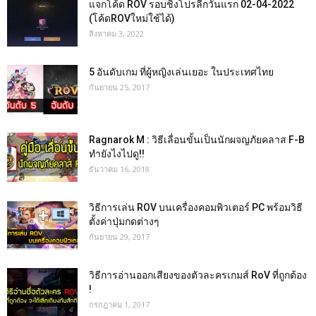
แจกโค้ด ROV รอบชิงโปรลีกวันแรก 02-04-2022
(โค้ดROVใหม่ใช้ได้)
สิงหาคม 3, 2022
5 อันดับเกม ที่ผู้หญิงเล่นเยอะ ในประเทศไทย
กันยายน 25, 2017
Ragnarok M : วิธีเลื่อนขั้นเป็นนักผจญภัยคลาส F-B
ทำยังไงไปดู!!
ธันวาคม 16, 2018
วิธีการเล่น ROV บนเครื่องคอมพิวเตอร์ PC พร้อมวิธี
ตั้งค่าปุ่มกดต่างๆ
กันยายน 29, 2017
วิธีการอ่านออกเสียงของตัวละครเกมส์ RoV ที่ถูกต้อง
!
กรกฎาคม 1, 2017