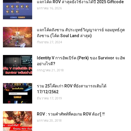
แจกโค้ด ROV ล่าสุดยังใช้งานได้ปี 2025 Giftcode
มกราคม 16, 2026
แจกโค้ดถังซาน สัประยุทธ์วิญญาจารย์ จอมยุทธ์ภูต
ถังซาน (โค้ด Soul Land ล่าสุด)
กันยายน 27, 2024
Identity V การอัพเปิร์ค (Perk) ของ Survivor จะอัพ
อย่างไรดี?
กรกฎาคม 21, 2018
รวม 25โค๊ดเก่า ROV ที่ยังสามารถเติมได้
17/12/2562
ธันวาคม 17, 2019
ROV : รวมคำศัพท์ที่คอเกม ROV ต้องรู้ !!
มกราคม 20, 2018