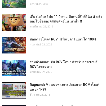
ตุลาคม 24, 2023
เดี่ยวไมโครโฟน 11 ถ้าคุณเป็นคนที่รักพี่โน้ส ตัวจริง
ต้องไปชื้อของที่มีลิขสิทธิ์แท้ เท่านั้น !!
พฤศจิกายน 25, 2015
สอนดาวโหลด ROV เซิร์ฟเบต้าจีนเล่นได้ 100%
กุมภาพันธ์ 22, 2025
รวมคำคมแคปชั่น ROV โดนๆ สำหรับสาวกเกมส์
ROV โดยเฉพาะ
พฤษภาคม 29, 2026
Ragnarok M : แนวทางการเก็บเลเวล ROM ตั้งแต่
เลเวล 1-99
ธันวาคม 23, 2018