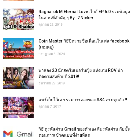
Ragnarok M Eternal Love :ไกด์ EP 6.0 รวมข้อมูล
ในส่วนที่สำคัญๆ By : ZNicker
ตุลาคม 29, 2019
Coin Master วิธีปิดรายชื่อเพื่อนในเฟส facebook
(เกมหมู)
กรกฎาคม 3, 2024
พาส่อง 20 นักสตรีมเมอร์หญิง แห่งเกม ROV น่า
ติดตามส่งท้ายปี 2019!
ธันวาคม 29, 2019
แชร์เก็บไว้เลย รวมการออกของ SS4 ครบทุกตัว !!
ตุลาคม 7, 2017
วิธี ดูรหัสผ่าน Gmail ของตัวเอง ลืมรหัสผ่าน กับขั้น
ตอนการเข้าดูแบบที่ง่ายที่สุด