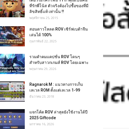
เดี่ยวไมโครโฟน 11 ถ้าคุณเป็นคน
ที่รักพี่โน้ส ตัวจริงต้องไปชื้อของที่มี
ลิขสิทธิ์แท้ เท่านั้น !!
พฤศจิกายน 25, 2015
สอนดาวโหลด ROV เซิร์ฟเบต้าจีน
เล่นได้ 100%
กุมภาพันธ์ 22, 2025
รวมคำคมแคปชั่น ROV โดนๆ
สำหรับสาวกเกมส์ ROV โดยเฉพาะ
พฤษภาคม 29, 2026
Ragnarok M : แนวทางการเก็บ
เลเวล ROM ตั้งแต่เลเวล 1-99
ธันวาคม 23, 2018
แจกโค้ด ROV ล่าสุดยังใช้งานได้ปี
2025 Giftcode
มกราคม 16, 2026