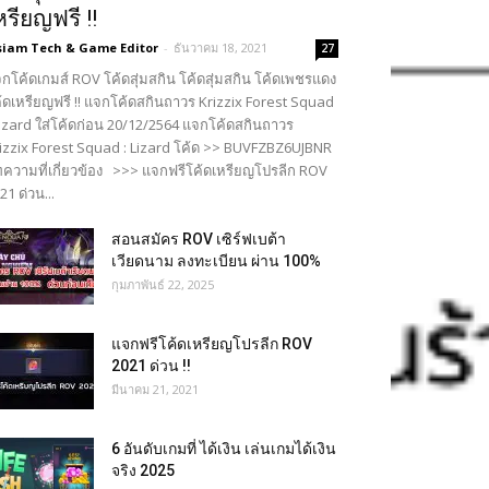
หรียญฟรี !!
siam Tech & Game Editor
-
ธันวาคม 18, 2021
27
กโค้ดเกมส์ ROV โค้ดสุ่มสกิน โค้ดสุ่มสกิน โค้ดเพชรแดง
้ดเหรียญฟรี !! แจกโค้ดสกินถาวร Krizzix Forest Squad
Lizard ใส่โค้ดก่อน 20/12/2564 แจกโค้ดสกินถาวร
izzix Forest Squad : Lizard โค้ด >> BUVFZBZ6UJBNR
ความที่เกี่ยวข้อง >>> แจกฟรีโค้ดเหรียญโปรลีก ROV
21 ด่วน...
สอนสมัคร ROV เซิร์ฟเบต้า
เวียดนาม ลงทะเบียน ผ่าน 100%
กุมภาพันธ์ 22, 2025
แจกฟรีโค้ดเหรียญโปรลีก ROV
2021 ด่วน !!
มีนาคม 21, 2021
6 อันดับเกมที่ ได้เงิน เล่นเกมได้เงิน
จริง 2025