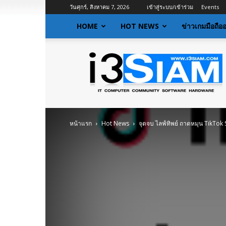
วันศุกร์, สิงหาคม 7, 2026
เข้าสู่ระบบ/เข้าร่วม
Events
HOME
HOT NEWS
ข่าวเกมมือถือ
I3siam
|
ข่าว
ไอที
อัพเดท
ข้อมูล
ข่าวสาร
หน้าแรก
Hot News
จุดจบ ไลฟ์ทิพย์ ถาดหมุน TikTok S
เกี่ยว
กับ
ข่าว
เทคโนโลยี