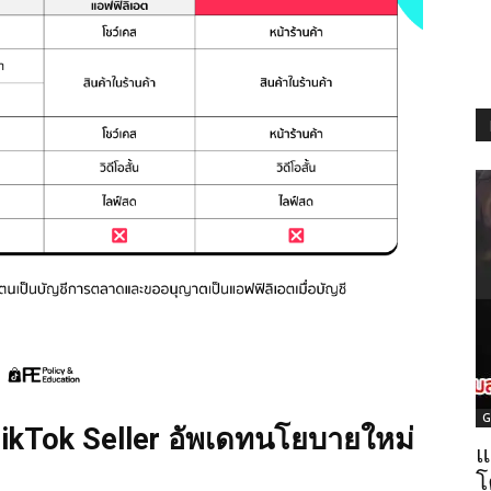
G
TikTok Seller อัพเดทนโยบายใหม่
แ
โ