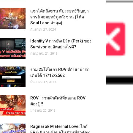
แจกโค้ดถังซาน สัประยุทธ์วิญญา
จารย์ จอมยุทธ์ภูตถังซาน (โค้ด
Soul Land ล่าสุด)
กันยายน 27, 2024
Identity V การอัพเปิร์ค (Perk) ของ
Survivor จะอัพอย่างไรดี?
กรกฎาคม 21, 2018
รวม 25โค๊ดเก่า ROV ที่ยังสามารถ
เติมได้ 17/12/2562
ธันวาคม 17, 2019
ROV : รวมคำศัพท์ที่คอเกม ROV
ต้องรู้ !!
มกราคม 20, 2018
Ragnarok M Eternal Love :ไกด์
EP 6.0 รวมข้อมูลในส่วนที่สำคัญๆ