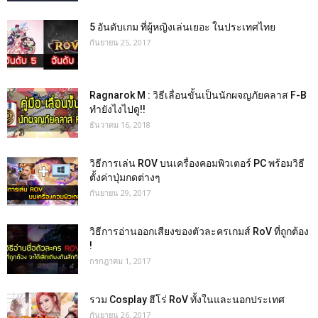
5 อันดับเกม ที่ผู้หญิงเล่นเยอะ ในประเทศไทย
กันยายน 25, 2017
Ragnarok M : วิธีเลื่อนขั้นเป็นนักผจญภัยคลาส F-B
ทำยังไงไปดู!!
ธันวาคม 16, 2018
วิธีการเล่น ROV บนเครื่องคอมพิวเตอร์ PC พร้อมวิธี
ตั้งค่าปุ่มกดต่างๆ
กันยายน 29, 2017
วิธีการอ่านออกเสียงของตัวละครเกมส์ RoV ที่ถูกต้อง
!
กรกฎาคม 1, 2017
รวม Cosplay ฮีโร่ RoV ทั้งในและนอกประเทศ
กันยายน 26, 2017