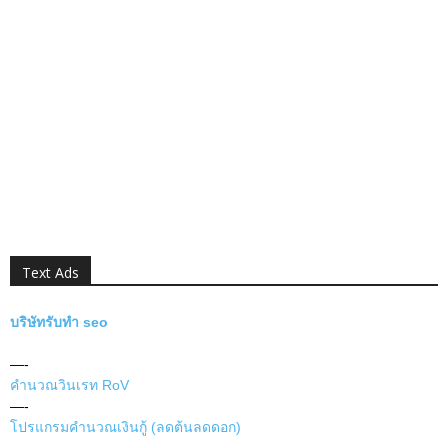
Text Ads
บริษัทรับทำ seo
—-
คำนวณวินเรท RoV
—-
โปรแกรมคำนวณเงินกู้ (ลดต้นลดดอก)