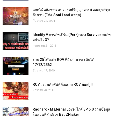
แจกโค้ดถังซาน สัประยุทธ์วิญญาจารย์ จอมยุทธ์ภูต
ถังซาน (โค้ด Soul Land ล่าสุด)
กันยายน 27, 2024
Identity V การอัพเปิร์ค (Perk) ของ Survivor จะอัพ
อย่างไรดี?
กรกฎาคม 21, 2018
รวม 25โค๊ดเก่า ROV ที่ยังสามารถเติมได้
17/12/2562
ธันวาคม 17, 2019
ROV : รวมคำศัพท์ที่คอเกม ROV ต้องรู้ !!
มกราคม 20, 2018
Ragnarok M Eternal Love :ไกด์ EP 6.0 รวมข้อมูล
ในส่วนที่สำคัญๆ By : ZNicker