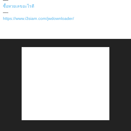
—-
ซื้อหวยเลขอะไรดี
—-
https://www.i3siam.com/jwdownloader/