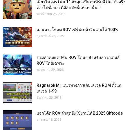
เดี่ยวไมโครโฟน 11 ถ้าคุณเป็นคนที่รักพี่โน้ส ตัวจริง
ต้องไปชื้อของที่มีลิขสิทธิ์แท้ เท่านั้น !!
พฤศจิกายน 25, 2015
สอนดาวโหลด ROV เซิร์ฟเบต้าจีนเล่นได้ 100%
กุมภาพันธ์ 22, 2025
รวมคำคมแคปชั่น ROV โดนๆ สำหรับสาวกเกมส์
ROV โดยเฉพาะ
พฤษภาคม 29, 2026
Ragnarok M : แนวทางการเก็บเลเวล ROM ตั้งแต่
เลเวล 1-99
ธันวาคม 23, 2018
แจกโค้ด ROV ล่าสุดยังใช้งานได้ปี 2025 Giftcode
มกราคม 16, 2026