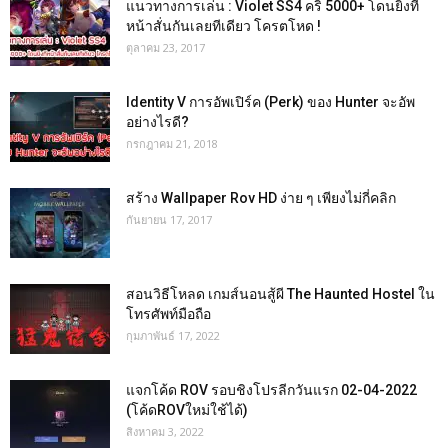
แนวทางการเล่น : Violet SS4 คริ 5000+ โดนยิงที
หน้าสั่นกันเลยทีเดียว โครตโหด !
ตุลาคม 23, 2017
Identity V การอัพเปิร์ค (Perk) ของ Hunter จะอัพ
อย่างไรดี?
กรกฎาคม 21, 2018
สร้าง Wallpaper Rov HD ง่าย ๆ เพียงไม่กี่คลิก
กันยายน 17, 2017
สอนวิธีโหลด เกมส์นอนสู้ผี The Haunted Hostel ใน
โทรศัพท์มือถือ
กุมภาพันธ์ 17, 2022
แจกโค้ด ROV รอบชิงโปรลีกวันแรก 02-04-2022
(โค้ดROVใหม่ใช้ได้)
สิงหาคม 3, 2022