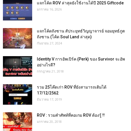
แจกโค้ด ROV ล่าสุดยังใช้งานได้ปี 2025 Giftcode
มกราคม 16, 2026
แจกโค้ดถังซาน สัประยุทธ์วิญญาจารย์ จอมยุทธ์ภูต
ถังซาน (โค้ด Soul Land ล่าสุด)
กันยายน 27, 2024
Identity V การอัพเปิร์ค (Perk) ของ Survivor จะอัพ
อย่างไรดี?
กรกฎาคม 21, 2018
รวม 25โค๊ดเก่า ROV ที่ยังสามารถเติมได้
17/12/2562
ธันวาคม 17, 2019
ROV : รวมคำศัพท์ที่คอเกม ROV ต้องรู้ !!
มกราคม 20, 2018