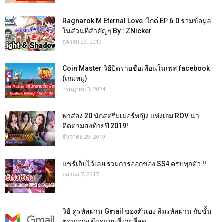
Ragnarok M Eternal Love :ไกด์ EP 6.0 รวมข้อมูล
ในส่วนที่สำคัญๆ By : ZNicker
ตุลาคม 29, 2019
Coin Master วิธีปิดรายชื่อเพื่อนในเฟส facebook
(เกมหมู)
กรกฎาคม 3, 2024
พาส่อง 20 นักสตรีมเมอร์หญิง แห่งเกม ROV น่า
ติดตามส่งท้ายปี 2019!
ธันวาคม 29, 2019
แชร์เก็บไว้เลย รวมการออกของ SS4 ครบทุกตัว !!
ตุลาคม 7, 2017
วิธี ดูรหัสผ่าน Gmail ของตัวเอง ลืมรหัสผ่าน กับขั้น
ตอนการเข้าดูแบบที่ง่ายที่สุด