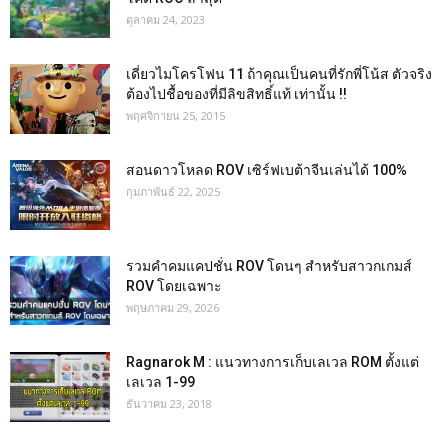
ตุลาคม 24, 2023
เดี่ยวไมโครโฟน 11 ถ้าคุณเป็นคนที่รักพี่โน้ส ตัวจริง
ต้องไปชื้อของที่มีลิขสิทธิ์แท้ เท่านั้น !!
พฤศจิกายน 25, 2015
สอนดาวโหลด ROV เซิร์ฟเบต้าจีนเล่นได้ 100%
กุมภาพันธ์ 22, 2025
รวมคำคมแคปชั่น ROV โดนๆ สำหรับสาวกเกมส์
ROV โดยเฉพาะ
พฤษภาคม 29, 2026
Ragnarok M : แนวทางการเก็บเลเวล ROM ตั้งแต่
เลเวล 1-99
ธันวาคม 23, 2018