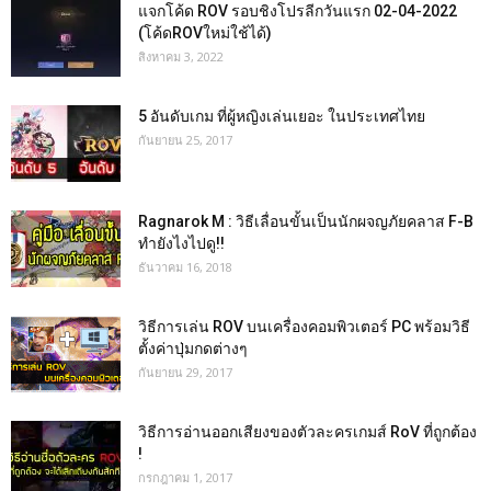
แจกโค้ด ROV รอบชิงโปรลีกวันแรก 02-04-2022
(โค้ดROVใหม่ใช้ได้)
สิงหาคม 3, 2022
5 อันดับเกม ที่ผู้หญิงเล่นเยอะ ในประเทศไทย
กันยายน 25, 2017
Ragnarok M : วิธีเลื่อนขั้นเป็นนักผจญภัยคลาส F-B
ทำยังไงไปดู!!
ธันวาคม 16, 2018
วิธีการเล่น ROV บนเครื่องคอมพิวเตอร์ PC พร้อมวิธี
ตั้งค่าปุ่มกดต่างๆ
กันยายน 29, 2017
วิธีการอ่านออกเสียงของตัวละครเกมส์ RoV ที่ถูกต้อง
!
กรกฎาคม 1, 2017