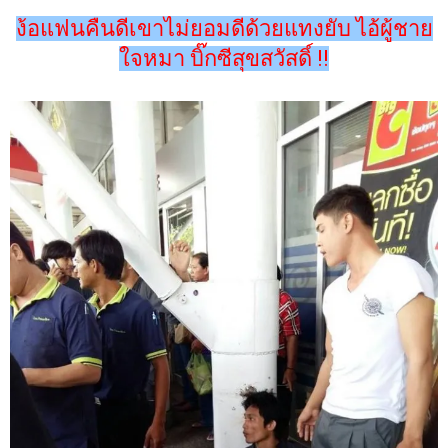
ง้อแฟนคืนดีเขาไม่ยอมดีด้วยแทงยับ ไอ้ผู้ชาย
ใจหมา บิ๊กซีสุขสวัสดิ์ !!