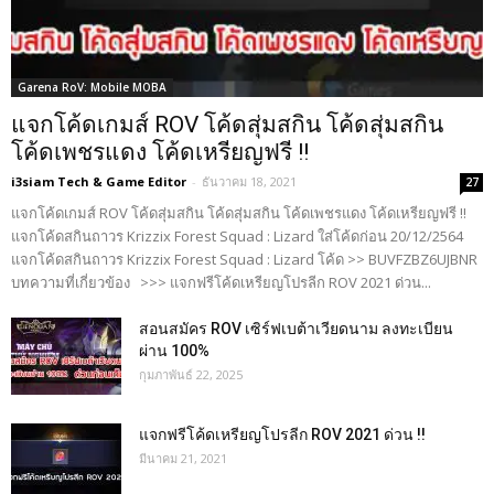
Garena RoV: Mobile MOBA
แจกโค้ดเกมส์ ROV โค้ดสุ่มสกิน โค้ดสุ่มสกิน
โค้ดเพชรแดง โค้ดเหรียญฟรี !!
i3siam Tech & Game Editor
-
ธันวาคม 18, 2021
27
แจกโค้ดเกมส์ ROV โค้ดสุ่มสกิน โค้ดสุ่มสกิน โค้ดเพชรแดง โค้ดเหรียญฟรี !!
แจกโค้ดสกินถาวร Krizzix Forest Squad : Lizard ใส่โค้ดก่อน 20/12/2564
แจกโค้ดสกินถาวร Krizzix Forest Squad : Lizard โค้ด >> BUVFZBZ6UJBNR
บทความที่เกี่ยวข้อง >>> แจกฟรีโค้ดเหรียญโปรลีก ROV 2021 ด่วน...
สอนสมัคร ROV เซิร์ฟเบต้าเวียดนาม ลงทะเบียน
ผ่าน 100%
กุมภาพันธ์ 22, 2025
แจกฟรีโค้ดเหรียญโปรลีก ROV 2021 ด่วน !!
มีนาคม 21, 2021