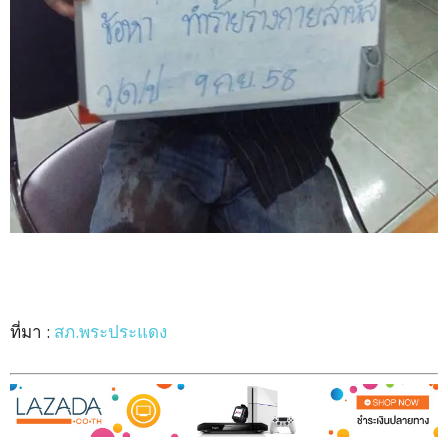
ที่มา :
สภ.พระประแดง