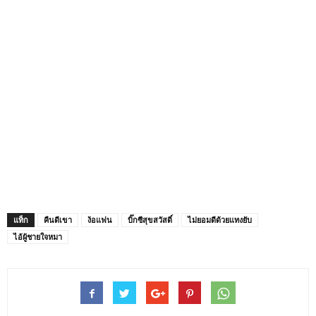
แท็ก
คืนดีเขา
ง้อแฟน
บิ๊กซีสุขสวัสดิ์
ไม่ยอมดีด้วยแทงยับ
ไอ้ผู้ชายใจหมา