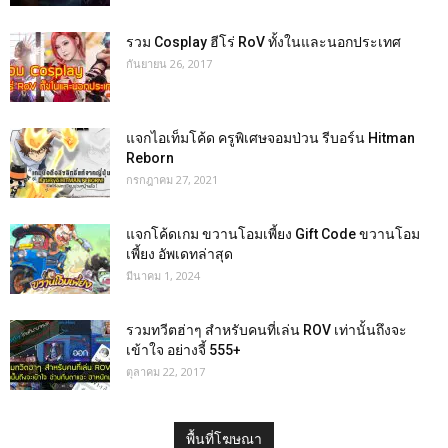
รวม Cosplay ฮีโร่ RoV ทั้งในและนอกประเทศ
กันยายน 26, 2017
แจกไอเท็มโค้ด ครูพิเศษจอมป่วน รีบอร์น Hitman
Reborn
กรกฎาคม 27, 2021
แจกโค้ดเกม ขวานโอมเพี้ยง Gift Code ขวานโอม
เพี้ยง อัพเดทล่าสุด
มีนาคม 1, 2024
รวมทวีตฮ่าๆ สำหรับคนที่เล่น ROV เท่านั้นถึงจะ
เข้าใจ อย่างจี้ 555+
ตุลาคม 22, 2017
พื้นที่โฆษณา