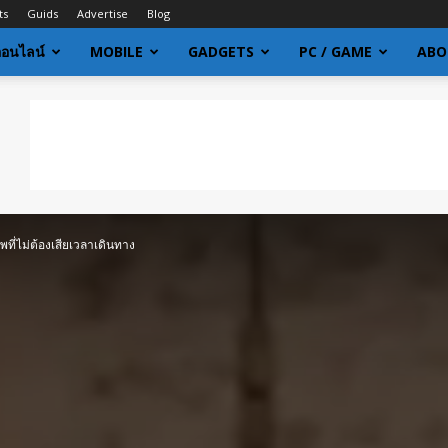
ts
Guids
Advertise
Blog
ออนไลน์
MOBILE
GADGETS
PC / GAME
ABO
พที่ไม่ต้องเสียเวลาเดินทาง