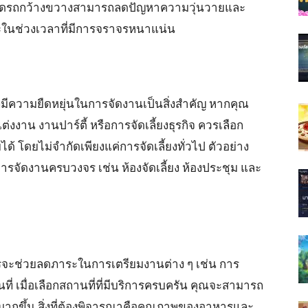
ที่จอดรถกว้างขวางสามารถลดปัญหาความวุ่นวายและ
าะในช่วงเวลาที่มีการจราจรหนาแน่น
ที่มีความยืดหยุ่นในการจัดงานเป็นสิ่งสำคัญ หากคุณ
ต่งงาน งานปาร์ตี้ หรือการจัดเลี้ยงธุรกิจ ควรเลือก
 โดยไม่จำกัดเพียงแค่การจัดเลี้ยงทั่วไป ตัวอย่าง
ิการจัดงานครบวงจร เช่น ห้องจัดเลี้ยง ห้องประชุม และ
งจรจะช่วยลดภาระในการเตรียมงานต่าง ๆ เช่น การ
ที่ เมื่อเลือกสถานที่ที่มีบริการครบครัน คุณจะสามารถ
ากขึ้น สิ่งที่ต้องพิจารณาคือคุณภาพของอาหารและ