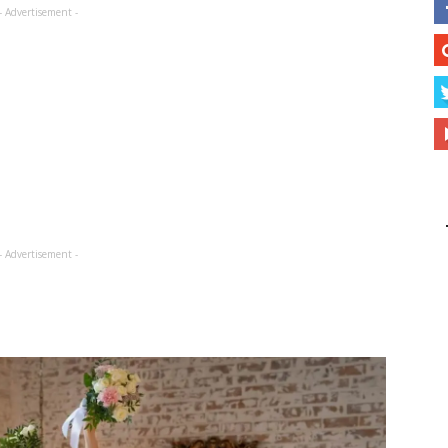
- Advertisement -
- Advertisement -