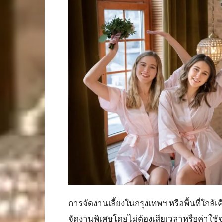
การจัดงานเลี้ยงในกรุงเทพฯ หรือพื้นที่ใกล้เ
จัดงานพิเศษโดยไม่ต้องเสียเวลาหรือค่าใ