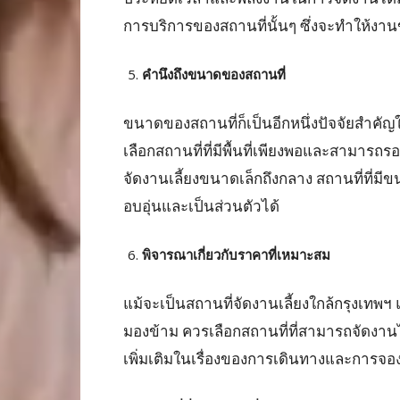
การบริการของสถานที่นั้นๆ ซึ่งจะทำให้งา
คำนึงถึงขนาดของสถานที่
ขนาดของสถานที่ก็เป็นอีกหนึ่งปัจจัยสำค
เลือกสถานที่ที่มีพื้นที่เพียงพอและสามาร
จัดงานเลี้ยงขนาดเล็กถึงกลาง สถานที่ที่ม
อบอุ่นและเป็นส่วนตัวได้
พิจารณาเกี่ยวกับราคาที่เหมาะสม
แม้จะเป็นสถานที่จัดงานเลี้ยงใกล้กรุงเทพฯ แ
มองข้าม ควรเลือกสถานที่ที่สามารถจัดงานได
เพิ่มเติมในเรื่องของการเดินทางและการจอ