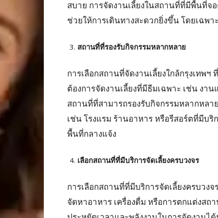
สบาย การจัดงานเลี้ยงในสถานที่ที่มีพื้น
ช่วยให้การเดินทางสะดวกยิ่งขึ้น โดยเฉพ
สถานที่ที่รองรับกิจกรรมหลากหลาย
การเลือกสถานที่จัดงานเลี้ยงใกล้กรุงเทพฯ 
ต้องการจัดงานเลี้ยงที่มีธีมเฉพาะ เช่น งานแ
สถานที่ที่สามารถรองรับกิจกรรมหลากหลายได้
เช่น โรงแรม ร้านอาหาร หรือรีสอร์ตที่มีบร
พื้นที่กลางแจ้ง
เลือกสถานที่ที่มีบริการจัดเลี้ยงครบวงจร
การเลือกสถานที่ที่มีบริการจัดเลี้ยงครบว
จัดหาอาหาร เครื่องดื่ม หรือการตกแต่งสถาน
ประหยัดเวลาและพลังงานในการจัดงานได้ม