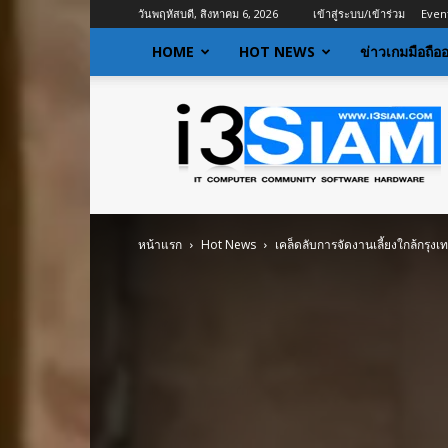
วันพฤหัสบดี, สิงหาคม 6, 2026
เข้าสู่ระบบ/เข้าร่วม
Even
HOME
HOT NEWS
ข่าวเกมมือถือ
I3siam
|
ข่าว
ไอที
อัพเดท
ข้อมูล
ข่าวสาร
หน้าแรก
Hot News
เคล็ดลับการจัดงานเลี้ยงใกล้กรุงเท
เกี่ยว
กับ
ข่าว
เทคโนโลยี