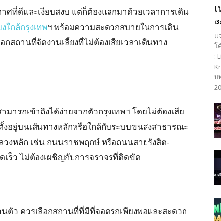
เ
ยากาศที่ดีและเงียบสงบ แต่ก็ต้องแลกมาด้วยเวลาการเดิน
i3
้ยงใกล้กรุงเทพ
ฯ พร้อมความสะดวกสบายในการเดิน
แจ
สถานที่จัดงานเลี้ยงที่ไม่ต้องเสียเวลาเดินทาง
โค
: 
Kr
บท
20
่สามารถเข้าถึงได้ง่ายจากตัวกรุงเทพฯ โดยไม่ต้องเสีย
่ตั้งอยู่บนเส้นทางหลักหรือใกล้กับระบบขนส่งสาธารณะ
หลวงหลัก เช่น ถนนราชพฤกษ์ หรือถนนสายรังสิต-
ร็ว ไม่ต้องเผชิญกับการจราจรที่ติดขัด
นตัว ควรเลือกสถานที่ที่มีที่จอดรถเพียงพอและสะดวก