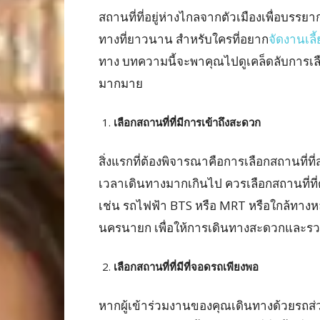
สถานที่ที่อยู่ห่างไกลจากตัวเมืองเพื่อบรร
ทางที่ยาวนาน สำหรับใครที่อยาก
จัดงานเลี
ทาง บทความนี้จะพาคุณไปดูเคล็ดลับการเลือก
มากมาย
เลือกสถานที่ที่มีการเข้าถึงสะดวก
สิ่งแรกที่ต้องพิจารณาคือการเลือกสถานที่ที
เวลาเดินทางมากเกินไป ควรเลือกสถานที่ที
เช่น รถไฟฟ้า BTS หรือ MRT หรือใกล้ทาง
นครนายก เพื่อให้การเดินทางสะดวกและรวดเ
เลือกสถานที่ที่มีที่จอดรถเพียงพอ
หากผู้เข้าร่วมงานของคุณเดินทางด้วยรถส่ว