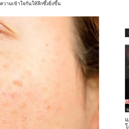
มเข้าใจกันให้ลึกซึ้งยิ่งขึ้น
G
แ
โ