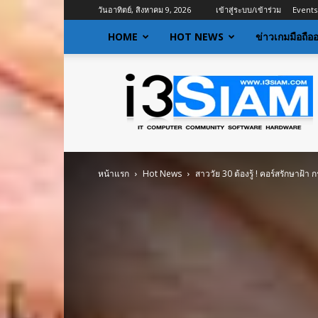
วันอาทิตย์, สิงหาคม 9, 2026
เข้าสู่ระบบ/เข้าร่วม
Events
HOME
HOT NEWS
ข่าวเกมมือถือ
I3siam
|
ข่าว
ไอที
อัพเดท
ข้อมูล
ข่าวสาร
หน้าแรก
Hot News
สาววัย 30 ต้องรู้ ! คอร์สรักษาฝ้า
เกี่ยว
กับ
ข่าว
เทคโนโลยี