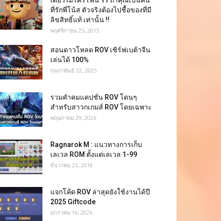
เดี่ยวไมโครโฟน 11 ถ้าคุณเป็นคน
ที่รักพี่โน้ส ตัวจริงต้องไปชื้อของที่มี
ลิขสิทธิ์แท้ เท่านั้น !!
พฤศจิกายน 25, 2015
สอนดาวโหลด ROV เซิร์ฟเบต้าจีน
เล่นได้ 100%
กุมภาพันธ์ 22, 2025
รวมคำคมแคปชั่น ROV โดนๆ
สำหรับสาวกเกมส์ ROV โดยเฉพาะ
พฤษภาคม 29, 2026
Ragnarok M : แนวทางการเก็บ
เลเวล ROM ตั้งแต่เลเวล 1-99
ธันวาคม 23, 2018
แจกโค้ด ROV ล่าสุดยังใช้งานได้ปี
2025 Giftcode
มกราคม 16, 2026