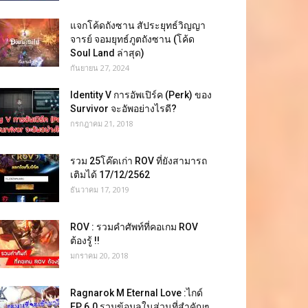
แจกโค้ดถังซาน สัประยุทธ์วิญญา
จารย์ จอมยุทธ์ภูตถังซาน (โค้ด
Soul Land ล่าสุด)
กันยายน 27, 2024
Identity V การอัพเปิร์ค (Perk) ของ
Survivor จะอัพอย่างไรดี?
กรกฎาคม 21, 2018
รวม 25โค๊ดเก่า ROV ที่ยังสามารถ
เติมได้ 17/12/2562
ธันวาคม 17, 2019
ROV : รวมคำศัพท์ที่คอเกม ROV
ต้องรู้ !!
มกราคม 20, 2018
Ragnarok M Eternal Love :ไกด์
EP 6.0 รวมข้อมูลในส่วนที่สำคัญๆ