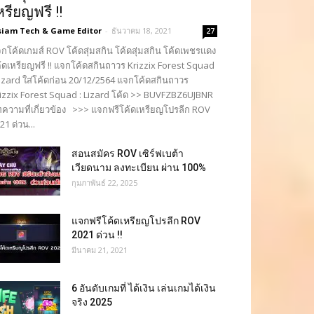
หรียญฟรี !!
siam Tech & Game Editor
-
ธันวาคม 18, 2021
27
กโค้ดเกมส์ ROV โค้ดสุ่มสกิน โค้ดสุ่มสกิน โค้ดเพชรแดง
้ดเหรียญฟรี !! แจกโค้ดสกินถาวร Krizzix Forest Squad
Lizard ใส่โค้ดก่อน 20/12/2564 แจกโค้ดสกินถาวร
izzix Forest Squad : Lizard โค้ด >> BUVFZBZ6UJBNR
ความที่เกี่ยวข้อง >>> แจกฟรีโค้ดเหรียญโปรลีก ROV
21 ด่วน...
สอนสมัคร ROV เซิร์ฟเบต้า
เวียดนาม ลงทะเบียน ผ่าน 100%
กุมภาพันธ์ 22, 2025
แจกฟรีโค้ดเหรียญโปรลีก ROV
2021 ด่วน !!
มีนาคม 21, 2021
6 อันดับเกมที่ ได้เงิน เล่นเกมได้เงิน
จริง 2025