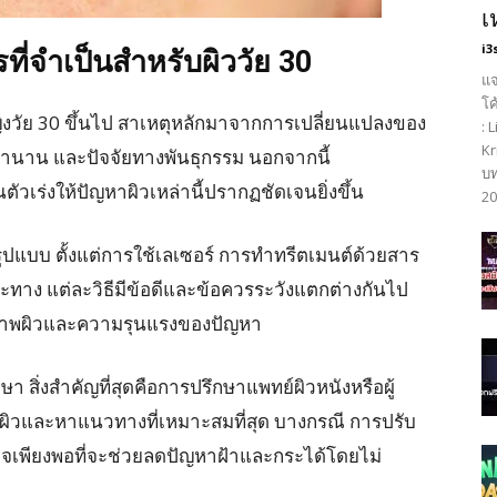
เ
i3
ที่จำเป็นสำหรับผิววัย 30
แจ
โค
ญิงวัย 30 ขึ้นไป สาเหตุหลักมาจากการเปลี่ยนแปลงของ
: 
Kr
านาน และปัจจัยทางพันธุกรรม นอกจากนี้
บท
ัวเร่งให้ปัญหาผิวเหล่านี้ปรากฏชัดเจนยิ่งขึ้น
20
ูปแบบ ตั้งแต่การใช้เลเซอร์ การทำทรีตเมนต์ด้วยสาร
ะทาง แต่ละวิธีมีข้อดีและข้อควรระวังแตกต่างกันไป
ับสภาพผิวและความรุนแรงของปัญหา
า สิ่งสำคัญที่สุดคือการปรึกษาแพทย์ผิวหนังหรือผู้
ผิวและหาแนวทางที่เหมาะสมที่สุด บางกรณี การปรับ
ีอาจเพียงพอที่จะช่วยลดปัญหาฝ้าและกระได้โดยไม่