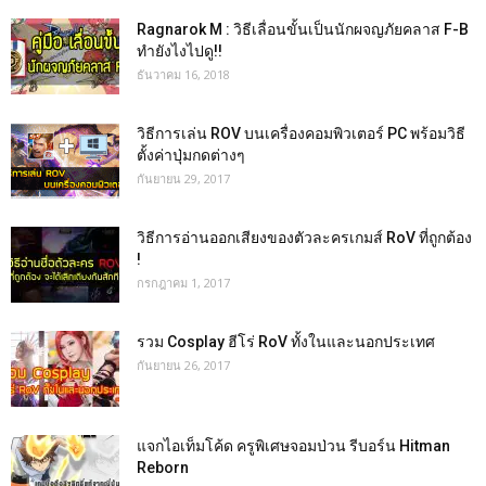
Ragnarok M : วิธีเลื่อนขั้นเป็นนักผจญภัยคลาส F-B
ทำยังไงไปดู!!
ธันวาคม 16, 2018
วิธีการเล่น ROV บนเครื่องคอมพิวเตอร์ PC พร้อมวิธี
ตั้งค่าปุ่มกดต่างๆ
กันยายน 29, 2017
วิธีการอ่านออกเสียงของตัวละครเกมส์ RoV ที่ถูกต้อง
!
กรกฎาคม 1, 2017
รวม Cosplay ฮีโร่ RoV ทั้งในและนอกประเทศ
กันยายน 26, 2017
แจกไอเท็มโค้ด ครูพิเศษจอมป่วน รีบอร์น Hitman
Reborn