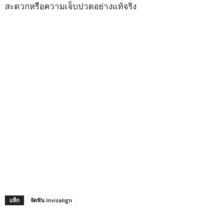
สะดวกหรือความเจ็บปวดอย่างแท้จริง
แท็ก
จัดฟัน Invisalign