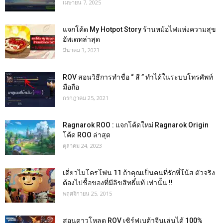
เมษายน 7, 2025
แจกโค้ด My Hotpot Story ร้านหม้อไฟแห่งความสุข
อัพเดทล่าสุด
มีนาคม 3, 2023
ROV สอนวิธีการทำชื่อ “ สี ” ทำได้ในระบบโทรศัพท์
มือถือ
กรกฎาคม 25, 2021
Ragnarok ROO : แจกโค้ดใหม่ Ragnarok Origin
โค้ด ROO ล่าสุด
ตุลาคม 24, 2023
เดี่ยวไมโครโฟน 11 ถ้าคุณเป็นคนที่รักพี่โน้ส ตัวจริง
ต้องไปชื้อของที่มีลิขสิทธิ์แท้ เท่านั้น !!
พฤศจิกายน 25, 2015
สอนดาวโหลด ROV เซิร์ฟเบต้าจีนเล่นได้ 100%