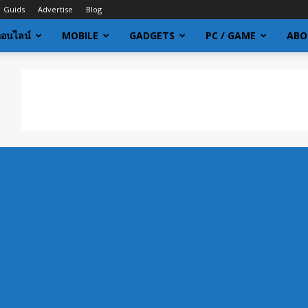
Guids
Advertise
Blog
ออนไลน์
MOBILE
GADGETS
PC / GAME
ABO