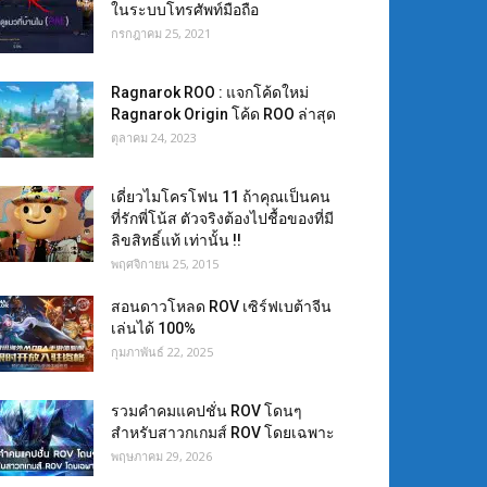
ในระบบโทรศัพท์มือถือ
กรกฎาคม 25, 2021
Ragnarok ROO : แจกโค้ดใหม่
Ragnarok Origin โค้ด ROO ล่าสุด
ตุลาคม 24, 2023
เดี่ยวไมโครโฟน 11 ถ้าคุณเป็นคน
ที่รักพี่โน้ส ตัวจริงต้องไปชื้อของที่มี
ลิขสิทธิ์แท้ เท่านั้น !!
พฤศจิกายน 25, 2015
สอนดาวโหลด ROV เซิร์ฟเบต้าจีน
เล่นได้ 100%
กุมภาพันธ์ 22, 2025
รวมคำคมแคปชั่น ROV โดนๆ
สำหรับสาวกเกมส์ ROV โดยเฉพาะ
พฤษภาคม 29, 2026