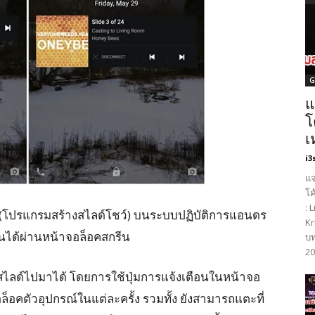
G
แ
โ
เ
i3
แจ
โค
: 
s (โปรแกรมสร้างสไลด์โชว์) บนระบบปฏิบัติการแอนดร
Kr
ได้ผ่านหน้าจอล็อคสกรีน
บท
20
พสไลด์ไปมาได้ โดยการใช้ปุ่มการแจ้งเตือนในหน้าจอ
ดล็อคตัวอุปกรณ์ในแต่ละครั้ง รวมทั้ง ยังสามารถแตะที่