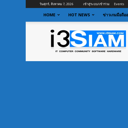
วันศุกร์, สิงหาคม 7, 2026
เข้าสู่ระบบ/เข้าร่วม
Events
HOME
HOT NEWS
ข่าวเกมมือถือ
I3siam
|
ข่าว
ไอที
อัพเดท
ข้อมูล
ข่าวสาร
เกี่ยว
กับ
ข่าว
เทคโนโลยี