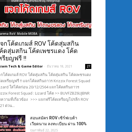
arena RoV: Mobile MOBA
จกโค้ดเกมส์ ROV โค้ดสุ่มสกิน
ค้ดสุ่มสกิน โค้ดเพชรแดง โค้ด
หรียญฟรี !!
siam Tech & Game Editor
-
ธันวาคม 18, 2021
27
กโค้ดเกมส์ ROV โค้ดสุ่มสกิน โค้ดสุ่มสกิน โค้ดเพชรแดง
้ดเหรียญฟรี !! แจกโค้ดสกินถาวร Krizzix Forest Squad
Lizard ใส่โค้ดก่อน 20/12/2564 แจกโค้ดสกินถาวร
izzix Forest Squad : Lizard โค้ด >> BUVFZBZ6UJBNR
ความที่เกี่ยวข้อง >>> แจกฟรีโค้ดเหรียญโปรลีก ROV
21 ด่วน...
สอนสมัคร ROV เซิร์ฟเบต้า
เวียดนาม ลงทะเบียน ผ่าน 100%
กุมภาพันธ์ 22, 2025