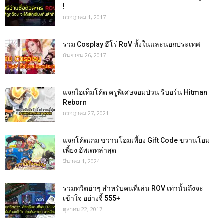
!
กรกฎาคม 1, 2017
รวม Cosplay ฮีโร่ RoV ทั้งในและนอกประเทศ
กันยายน 26, 2017
แจกไอเท็มโค้ด ครูพิเศษจอมป่วน รีบอร์น Hitman
Reborn
กรกฎาคม 27, 2021
แจกโค้ดเกม ขวานโอมเพี้ยง Gift Code ขวานโอม
เพี้ยง อัพเดทล่าสุด
มีนาคม 1, 2024
รวมทวีตฮ่าๆ สำหรับคนที่เล่น ROV เท่านั้นถึงจะ
เข้าใจ อย่างจี้ 555+
ตุลาคม 22, 2017