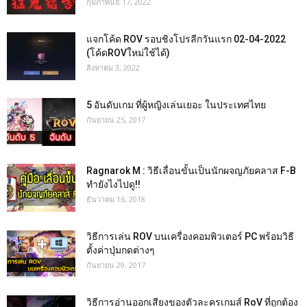
กุมภาพันธ์ 17, 2022
แจกโค้ด ROV รอบชิงโปรลีกวันแรก 02-04-2022
(โค้ดROVใหม่ใช้ได้)
สิงหาคม 3, 2022
5 อันดับเกม ที่ผู้หญิงเล่นเยอะ ในประเทศไทย
กันยายน 25, 2017
Ragnarok M : วิธีเลื่อนขั้นเป็นนักผจญภัยคลาส F-B
ทำยังไงไปดู!!
ธันวาคม 16, 2018
วิธีการเล่น ROV บนเครื่องคอมพิวเตอร์ PC พร้อมวิธี
ตั้งค่าปุ่มกดต่างๆ
กันยายน 29, 2017
วิธีการอ่านออกเสียงของตัวละครเกมส์ RoV ที่ถูกต้อง