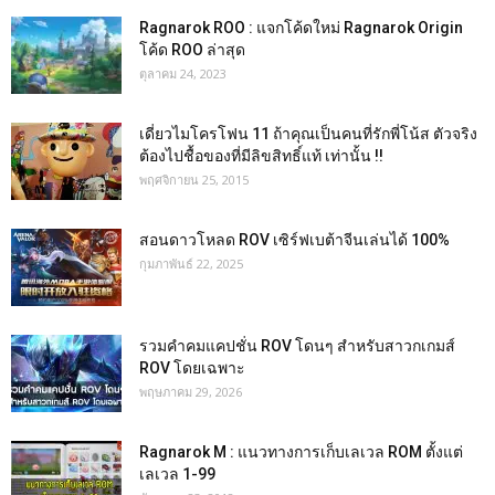
Ragnarok ROO : แจกโค้ดใหม่ Ragnarok Origin
โค้ด ROO ล่าสุด
ตุลาคม 24, 2023
เดี่ยวไมโครโฟน 11 ถ้าคุณเป็นคนที่รักพี่โน้ส ตัวจริง
ต้องไปชื้อของที่มีลิขสิทธิ์แท้ เท่านั้น !!
พฤศจิกายน 25, 2015
สอนดาวโหลด ROV เซิร์ฟเบต้าจีนเล่นได้ 100%
กุมภาพันธ์ 22, 2025
รวมคำคมแคปชั่น ROV โดนๆ สำหรับสาวกเกมส์
ROV โดยเฉพาะ
พฤษภาคม 29, 2026
Ragnarok M : แนวทางการเก็บเลเวล ROM ตั้งแต่
เลเวล 1-99