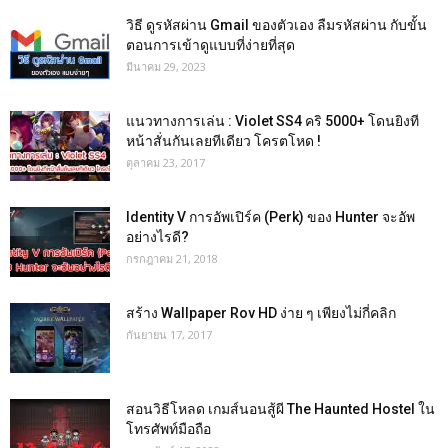
วิธี ดูรหัสผ่าน Gmail ของตัวเอง ลืมรหัสผ่าน กับขั้น
ตอนการเข้าดูแบบที่ง่ายที่สุด
มีนาคม 29, 2023
แนวทางการเล่น : Violet SS4 คริ 5000+ โดนยิงที
หน้าสั่นกันเลยทีเดียว โครตโหด !
ตุลาคม 23, 2017
Identity V การอัพเปิร์ค (Perk) ของ Hunter จะอัพ
อย่างไรดี?
กรกฎาคม 21, 2018
สร้าง Wallpaper Rov HD ง่าย ๆ เพียงไม่กี่คลิก
กันยายน 17, 2017
สอนวิธีโหลด เกมส์นอนสู้ผี The Haunted Hostel ใน
โทรศัพท์มือถือ