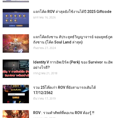
แจกโค้ด ROV ล่าสุดยังใช้งานได้ปี 2025 Giftcode
มกราคม 16, 2026
แจกโค้ดถังซาน สัประยุทธ์วิญญาจารย์ จอมยุทธ์ภูต
ถังซาน (โค้ด Soul Land ล่าสุด)
กันยายน 27, 2024
Identity V การอัพเปิร์ค (Perk) ของ Survivor จะอัพ
อย่างไรดี?
กรกฎาคม 21, 2018
รวม 25โค๊ดเก่า ROV ที่ยังสามารถเติมได้
17/12/2562
ธันวาคม 17, 2019
ROV : รวมคำศัพท์ที่คอเกม ROV ต้องรู้ !!