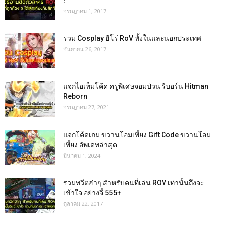
กรกฎาคม 1, 2017
รวม Cosplay ฮีโร่ RoV ทั้งในและนอกประเทศ
กันยายน 26, 2017
แจกไอเท็มโค้ด ครูพิเศษจอมป่วน รีบอร์น Hitman
Reborn
กรกฎาคม 27, 2021
แจกโค้ดเกม ขวานโอมเพี้ยง Gift Code ขวานโอม
เพี้ยง อัพเดทล่าสุด
มีนาคม 1, 2024
รวมทวีตฮ่าๆ สำหรับคนที่เล่น ROV เท่านั้นถึงจะ
เข้าใจ อย่างจี้ 555+
ตุลาคม 22, 2017