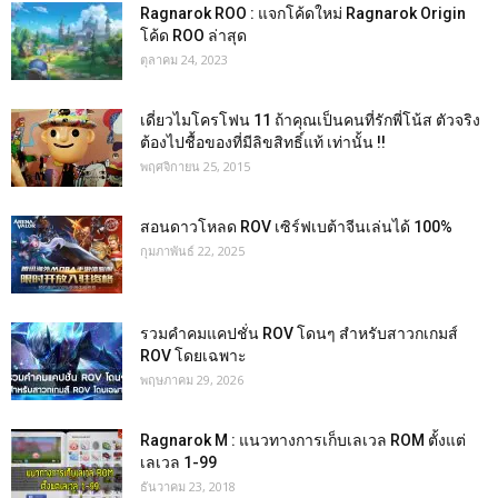
Ragnarok ROO : แจกโค้ดใหม่ Ragnarok Origin
โค้ด ROO ล่าสุด
ตุลาคม 24, 2023
เดี่ยวไมโครโฟน 11 ถ้าคุณเป็นคนที่รักพี่โน้ส ตัวจริง
ต้องไปชื้อของที่มีลิขสิทธิ์แท้ เท่านั้น !!
พฤศจิกายน 25, 2015
สอนดาวโหลด ROV เซิร์ฟเบต้าจีนเล่นได้ 100%
กุมภาพันธ์ 22, 2025
รวมคำคมแคปชั่น ROV โดนๆ สำหรับสาวกเกมส์
ROV โดยเฉพาะ
พฤษภาคม 29, 2026
Ragnarok M : แนวทางการเก็บเลเวล ROM ตั้งแต่
เลเวล 1-99
ธันวาคม 23, 2018