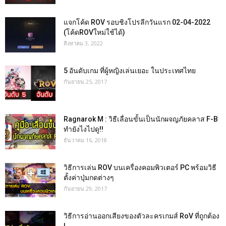
แจกโค้ด ROV รอบชิงโปรลีกวันแรก 02-04-2022
(โค้ดROVใหม่ใช้ได้)
สิงหาคม 3, 2022
5 อันดับเกม ที่ผู้หญิงเล่นเยอะ ในประเทศไทย
กันยายน 25, 2017
Ragnarok M : วิธีเลื่อนขั้นเป็นนักผจญภัยคลาส F-B
ทำยังไงไปดู!!
ธันวาคม 16, 2018
วิธีการเล่น ROV บนเครื่องคอมพิวเตอร์ PC พร้อมวิธี
ตั้งค่าปุ่มกดต่างๆ
กันยายน 29, 2017
วิธีการอ่านออกเสียงของตัวละครเกมส์ RoV ที่ถูกต้อง
!