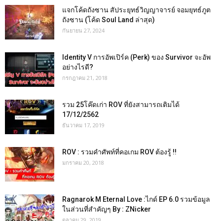
แจกโค้ดถังซาน สัประยุทธ์วิญญาจารย์ จอมยุทธ์ภูต
ถังซาน (โค้ด Soul Land ล่าสุด)
กันยายน 27, 2024
Identity V การอัพเปิร์ค (Perk) ของ Survivor จะอัพ
อย่างไรดี?
กรกฎาคม 21, 2018
รวม 25โค๊ดเก่า ROV ที่ยังสามารถเติมได้
17/12/2562
ธันวาคม 17, 2019
ROV : รวมคำศัพท์ที่คอเกม ROV ต้องรู้ !!
มกราคม 20, 2018
Ragnarok M Eternal Love :ไกด์ EP 6.0 รวมข้อมูล
ในส่วนที่สำคัญๆ By : ZNicker
ตุลาคม 29, 2019