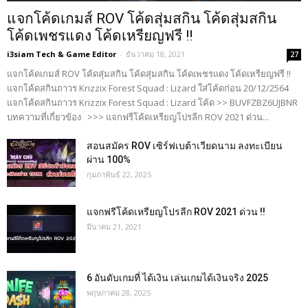
แจกโค้ดเกมส์ ROV โค้ดสุ่มสกิน โค้ดสุ่มสกิน
โค้ดเพชรแดง โค้ดเหรียญฟรี !!
i3siam Tech & Game Editor
-
ธันวาคม 18, 2021
27
แจกโค้ดเกมส์ ROV โค้ดสุ่มสกิน โค้ดสุ่มสกิน โค้ดเพชรแดง โค้ดเหรียญฟรี !!
แจกโค้ดสกินถาวร Krizzix Forest Squad : Lizard ใส่โค้ดก่อน 20/12/2564
แจกโค้ดสกินถาวร Krizzix Forest Squad : Lizard โค้ด >> BUVFZBZ6UJBNR
บทความที่เกี่ยวข้อง >>> แจกฟรีโค้ดเหรียญโปรลีก ROV 2021 ด่วน...
สอนสมัคร ROV เซิร์ฟเบต้าเวียดนาม ลงทะเบียน
ผ่าน 100%
กุมภาพันธ์ 22, 2025
แจกฟรีโค้ดเหรียญโปรลีก ROV 2021 ด่วน !!
มีนาคม 21, 2021
6 อันดับเกมที่ ได้เงิน เล่นเกมได้เงินจริง 2025
พฤษภาคม 28, 2025