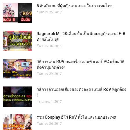
5 อันดับเกม ที่ผู้หญิงเล่นเยอะ ในประเทศไทย
กันยายน 25, 2017
Ragnarok M : วิธีเลื่อนขั้นเป็นนักผจญภัยคลาส F-B
ทำยังไงไปดู!!
ธันวาคม 16, 2018
วิธีการเล่น ROV บนเครื่องคอมพิวเตอร์ PC พร้อมวิธี
ตั้งค่าปุ่มกดต่างๆ
กันยายน 29, 2017
วิธีการอ่านออกเสียงของตัวละครเกมส์ RoV ที่ถูกต้อง
!
กรกฎาคม 1, 2017
รวม Cosplay ฮีโร่ RoV ทั้งในและนอกประเทศ
กันยายน 26, 2017