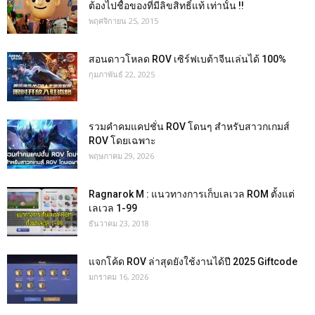
ต้องไปชื้อของที่มีลิขสิทธิ์แท้ เท่านั้น !!
พฤศจิกายน 25, 2015
สอนดาวโหลด ROV เซิร์ฟเบต้าจีนเล่นได้ 100%
กุมภาพันธ์ 22, 2025
รวมคำคมแคปชั่น ROV โดนๆ สำหรับสาวกเกมส์
ROV โดยเฉพาะ
พฤษภาคม 29, 2026
Ragnarok M : แนวทางการเก็บเลเวล ROM ตั้งแต่
เลเวล 1-99
ธันวาคม 23, 2018
แจกโค้ด ROV ล่าสุดยังใช้งานได้ปี 2025 Giftcode
มกราคม 16, 2026