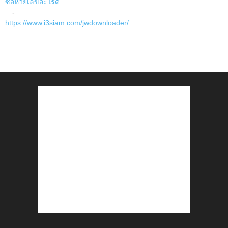
ซื้อหวยเลขอะไรดี
—-
https://www.i3siam.com/jwdownloader/