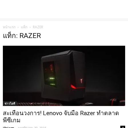
หน้าแรก
แท็ก
RAZER
แท็ก: RAZER
ข่าวไอที
สะเทือนวงการ! Lenovo จับมือ Razer ทำตลาด
พีซีเกม
i3siam
-
พฤศจิกายน 30, 2015