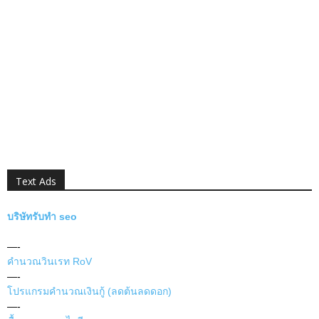
Text Ads
บริษัทรับทำ seo
—-
คำนวณวินเรท RoV
—-
โปรแกรมคำนวณเงินกู้ (ลดต้นลดดอก)
—-