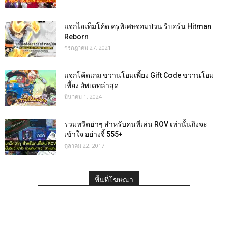
แจกไอเท็มโค้ด ครูพิเศษจอมป่วน รีบอร์น Hitman
Reborn
กรกฎาคม 27, 2021
แจกโค้ดเกม ขวานโอมเพี้ยง Gift Code ขวานโอม
เพี้ยง อัพเดทล่าสุด
มีนาคม 1, 2024
รวมทวีตฮ่าๆ สำหรับคนที่เล่น ROV เท่านั้นถึงจะ
เข้าใจ อย่างจี้ 555+
ตุลาคม 22, 2017
พื้นที่โฆษณา