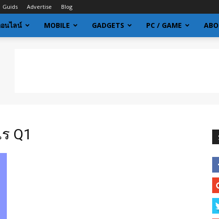
Guids
Advertise
Blog
ออนไลน์
MOBILE
GADGETS
PC / GAME
ABO
ไร Q1