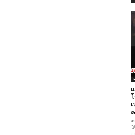
G
แ
โ
เ
i3
แจ
โค
: 