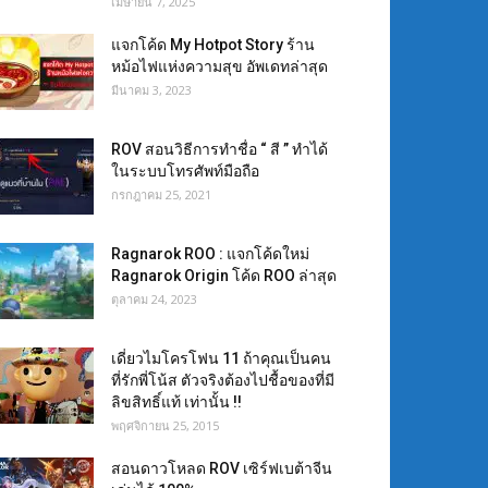
เมษายน 7, 2025
แจกโค้ด My Hotpot Story ร้าน
หม้อไฟแห่งความสุข อัพเดทล่าสุด
มีนาคม 3, 2023
ROV สอนวิธีการทำชื่อ “ สี ” ทำได้
ในระบบโทรศัพท์มือถือ
กรกฎาคม 25, 2021
Ragnarok ROO : แจกโค้ดใหม่
Ragnarok Origin โค้ด ROO ล่าสุด
ตุลาคม 24, 2023
เดี่ยวไมโครโฟน 11 ถ้าคุณเป็นคน
ที่รักพี่โน้ส ตัวจริงต้องไปชื้อของที่มี
ลิขสิทธิ์แท้ เท่านั้น !!
พฤศจิกายน 25, 2015
สอนดาวโหลด ROV เซิร์ฟเบต้าจีน