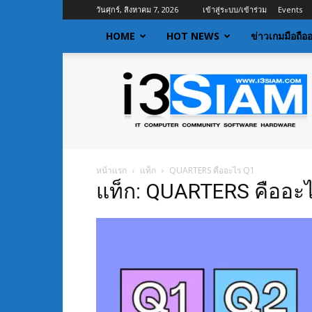
วันศุกร์, สิงหาคม 7, 2026
เข้าสู่ระบบ/เข้าร่วม
Events
HOME
HOT NEWS
ข่าวเกมมือถือ
I3siam
|
ข่าว
ไอที
อัพเดท
ข้อมูล
ข่าวสาร
หน้าแรก
แท็ก
QUARTERS คืออะไร Q1
เกี่ยว
แท็ก: QUARTERS คืออะ
กับ
ข่าว
เทคโนโลยี