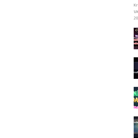
Kr
บท
20