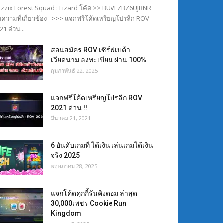
izzix Forest Squad : Lizard โค้ด >> BUVFZBZ6UJBNR
ความที่เกี่ยวข้อง >>> แจกฟรีโค้ดเหรียญโปรลีก ROV
21 ด่วน...
สอนสมัคร ROV เซิร์ฟเบต้า
เวียดนาม ลงทะเบียน ผ่าน 100%
กุมภาพันธ์ 22, 2025
แจกฟรีโค้ดเหรียญโปรลีก ROV
2021 ด่วน !!
มีนาคม 21, 2021
6 อันดับเกมที่ ได้เงิน เล่นเกมได้เงิน
จริง 2025
พฤษภาคม 28, 2025
แจกโค้ดคุกกี้รันคิงดอม ล่าสุด
30,000เพชร Cookie Run
Kingdom