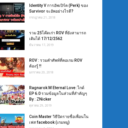
Identity V การอัพเปิร์ค (Perk) ของ
Survivor จะอัพอย่างไรดี?
กรกฎาคม 21, 2018
รวม 25โค๊ดเก่า ROV ที่ยังสามารถ
เติมได้ 17/12/2562
ธันวาคม 17, 2019
ROV : รวมคำศัพท์ที่คอเกม ROV
ต้องรู้ !!
มกราคม 20, 2018
Ragnarok M Eternal Love :ไกด์
EP 6.0 รวมข้อมูลในส่วนที่สำคัญๆ
By : ZNicker
ตุลาคม 29, 2019
Coin Master วิธีปิดรายชื่อเพื่อนใน
เฟส facebook (เกมหมู)