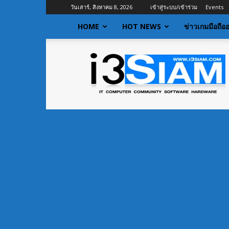
วันเสาร์, สิงหาคม 8, 2026
เข้าสู่ระบบ/เข้าร่วม
Events
HOME
HOT NEWS
ข่าวเกมมือถือ
I3siam
|
ข่าว
ไอที
อัพเดท
ข้อมูล
ข่าวสาร
เกี่ยว
กับ
ข่าว
เทคโนโลยี