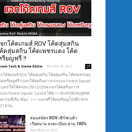
arena RoV: Mobile MOBA
จกโค้ดเกมส์ ROV โค้ดสุ่มสกิน
ค้ดสุ่มสกิน โค้ดเพชรแดง โค้ด
หรียญฟรี !!
siam Tech & Game Editor
-
ธันวาคม 18, 2021
27
กโค้ดเกมส์ ROV โค้ดสุ่มสกิน โค้ดสุ่มสกิน โค้ดเพชรแดง
้ดเหรียญฟรี !! แจกโค้ดสกินถาวร Krizzix Forest Squad
Lizard ใส่โค้ดก่อน 20/12/2564 แจกโค้ดสกินถาวร
izzix Forest Squad : Lizard โค้ด >> BUVFZBZ6UJBNR
ความที่เกี่ยวข้อง >>> แจกฟรีโค้ดเหรียญโปรลีก ROV
21 ด่วน...
สอนสมัคร ROV เซิร์ฟเบต้า
เวียดนาม ลงทะเบียน ผ่าน 100%
กุมภาพันธ์ 22, 2025