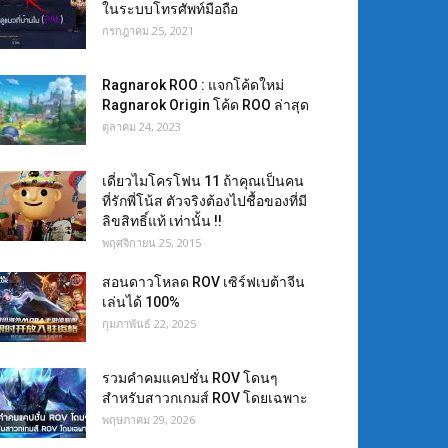
ในระบบโทรศัพท์มือถือ
กรกฎาคม 25, 2021
Ragnarok ROO : แจกโค้ดใหม่
Ragnarok Origin โค้ด ROO ล่าสุด
ตุลาคม 24, 2023
เดี่ยวไมโครโฟน 11 ถ้าคุณเป็นคน
ที่รักพี่โน้ส ตัวจริงต้องไปชื้อของที่มี
ลิขสิทธิ์แท้ เท่านั้น !!
พฤศจิกายน 25, 2015
สอนดาวโหลด ROV เซิร์ฟเบต้าจีน
เล่นได้ 100%
กุมภาพันธ์ 22, 2025
รวมคำคมแคปชั่น ROV โดนๆ
สำหรับสาวกเกมส์ ROV โดยเฉพาะ
พฤษภาคม 29, 2026