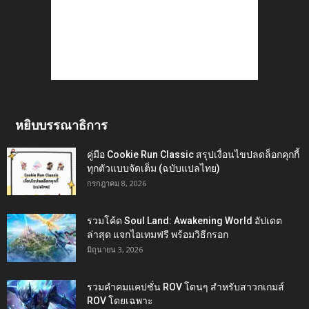
หยิบบรรณาธิการ
คู่มือ Cookie Run Classic สรุปเงื่อนไขปลดล็อกคุกกี้
ทุกตัวแบบจัดเต็ม (ฉบับแปลไทย)
กรกฎาคม 8, 2026
รวมโค้ด Soul Land: Awakening World อัปเดต
ล่าสุด แจกไอเทมฟรี พร้อมวิธีกรอก
มิถุนายน 3, 2026
รวมคำคมแคปชั่น ROV โดนๆ สำหรับสาวกเกมส์
ROV โดยเฉพาะ