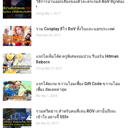
วิธีการอ่านออกเสียงของตัวละครเกมส์ RoV ที่ถูกต้อง
!
กรกฎาคม 1, 2017
รวม Cosplay ฮีโร่ RoV ทั้งในและนอกประเทศ
กันยายน 26, 2017
แจกไอเท็มโค้ด ครูพิเศษจอมป่วน รีบอร์น Hitman
Reborn
กรกฎาคม 27, 2021
แจกโค้ดเกม ขวานโอมเพี้ยง Gift Code ขวานโอม
เพี้ยง อัพเดทล่าสุด
มีนาคม 1, 2024
รวมทวีตฮ่าๆ สำหรับคนที่เล่น ROV เท่านั้นถึงจะ
เข้าใจ อย่างจี้ 555+
ตุลาคม 22, 2017