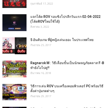
กุมภาพันธ์ 17, 2022
แจกโค้ด ROV รอบชิงโปรลีกวันแรก 02-04-2022
(โค้ดROVใหม่ใช้ได้)
สิงหาคม 3, 2022
5 อันดับเกม ที่ผู้หญิงเล่นเยอะ ในประเทศไทย
กันยายน 25, 2017
Ragnarok M : วิธีเลื่อนขั้นเป็นนักผจญภัยคลาส F-B
ทำยังไงไปดู!!
ธันวาคม 16, 2018
วิธีการเล่น ROV บนเครื่องคอมพิวเตอร์ PC พร้อมวิธี
ตั้งค่าปุ่มกดต่างๆ
กันยายน 29, 2017