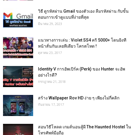
วิธี ดูรหัสผ่าน Gmail ของตัวเอง ลืมรหัสผ่าน กับขั้น
ตอนการเข้าดูแบบที่ง่ายที่สุด
มีนาคม 29, 2023
แนวทางการเล่น : Violet SS4 คริ 5000+ โดนยิงที
หน้าสั่นกันเลยทีเดียว โครตโหด !
ตุลาคม 23, 2017
Identity V การอัพเปิร์ค (Perk) ของ Hunter จะอัพ
อย่างไรดี?
กรกฎาคม 21, 2018
สร้าง Wallpaper Rov HD ง่าย ๆ เพียงไม่กี่คลิก
กันยายน 17, 2017
สอนวิธีโหลด เกมส์นอนสู้ผี The Haunted Hostel ใน
โทรศัพท์มือถือ