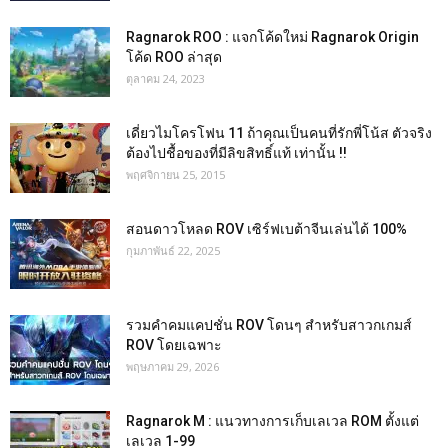
Ragnarok ROO : แจกโค้ดใหม่ Ragnarok Origin
โค้ด ROO ล่าสุด
ตุลาคม 24, 2023
เดี่ยวไมโครโฟน 11 ถ้าคุณเป็นคนที่รักพี่โน้ส ตัวจริง
ต้องไปชื้อของที่มีลิขสิทธิ์แท้ เท่านั้น !!
พฤศจิกายน 25, 2015
สอนดาวโหลด ROV เซิร์ฟเบต้าจีนเล่นได้ 100%
กุมภาพันธ์ 22, 2025
รวมคำคมแคปชั่น ROV โดนๆ สำหรับสาวกเกมส์
ROV โดยเฉพาะ
พฤษภาคม 29, 2026
Ragnarok M : แนวทางการเก็บเลเวล ROM ตั้งแต่
เลเวล 1-99