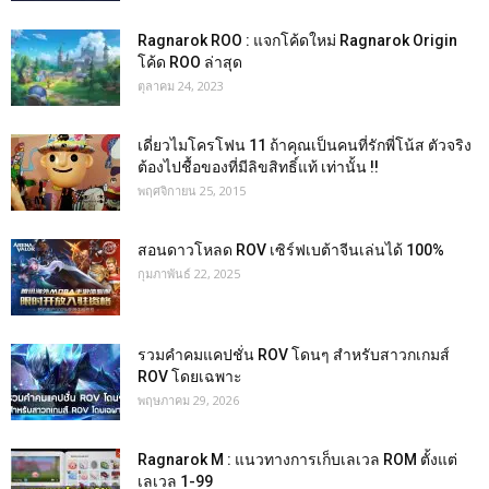
Ragnarok ROO : แจกโค้ดใหม่ Ragnarok Origin
โค้ด ROO ล่าสุด
ตุลาคม 24, 2023
เดี่ยวไมโครโฟน 11 ถ้าคุณเป็นคนที่รักพี่โน้ส ตัวจริง
ต้องไปชื้อของที่มีลิขสิทธิ์แท้ เท่านั้น !!
พฤศจิกายน 25, 2015
สอนดาวโหลด ROV เซิร์ฟเบต้าจีนเล่นได้ 100%
กุมภาพันธ์ 22, 2025
รวมคำคมแคปชั่น ROV โดนๆ สำหรับสาวกเกมส์
ROV โดยเฉพาะ
พฤษภาคม 29, 2026
Ragnarok M : แนวทางการเก็บเลเวล ROM ตั้งแต่
เลเวล 1-99