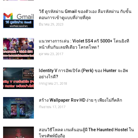
วิธี ดูรหัสผ่าน Gmail ของตัวเอง ลืมรหัสผ่าน กับขั้น
ตอนการเข้าดูแบบที่ง่ายที่สุด
มีนาคม 29, 2023
แนวทางการเล่น : Violet SS4 คริ 5000+ โดนยิงที
หน้าสั่นกันเลยทีเดียว โครตโหด !
ตุลาคม 23, 2017
Identity V การอัพเปิร์ค (Perk) ของ Hunter จะอัพ
อย่างไรดี?
กรกฎาคม 21, 2018
สร้าง Wallpaper Rov HD ง่าย ๆ เพียงไม่กี่คลิก
กันยายน 17, 2017
สอนวิธีโหลด เกมส์นอนสู้ผี The Haunted Hostel ใน
โทรศัพท์มือถือ