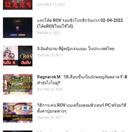
กุมภาพันธ์ 17, 2022
แจกโค้ด ROV รอบชิงโปรลีกวันแรก 02-04-2022
(โค้ดROVใหม่ใช้ได้)
สิงหาคม 3, 2022
5 อันดับเกม ที่ผู้หญิงเล่นเยอะ ในประเทศไทย
กันยายน 25, 2017
Ragnarok M : วิธีเลื่อนขั้นเป็นนักผจญภัยคลาส F-B
ทำยังไงไปดู!!
ธันวาคม 16, 2018
วิธีการเล่น ROV บนเครื่องคอมพิวเตอร์ PC พร้อมวิธี
ตั้งค่าปุ่มกดต่างๆ
กันยายน 29, 2017