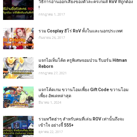
วิธีการอ่านออกเสียงของตัวละครเกมส์ RoV ที่ถูกต้อง
!
กรกฎาคม 1, 2017
รวม Cosplay ฮีโร่ RoV ทั้งในและนอกประเทศ
กันยายน 26, 2017
แจกไอเท็มโค้ด ครูพิเศษจอมป่วน รีบอร์น Hitman
Reborn
กรกฎาคม 27, 2021
แจกโค้ดเกม ขวานโอมเพี้ยง Gift Code ขวานโอม
เพี้ยง อัพเดทล่าสุด
มีนาคม 1, 2024
รวมทวีตฮ่าๆ สำหรับคนที่เล่น ROV เท่านั้นถึงจะ
เข้าใจ อย่างจี้ 555+
ตุลาคม 22, 2017