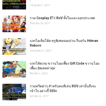
กรกฎาคม 1, 2017
รวม Cosplay ฮีโร่ RoV ทั้งในและนอกประเทศ
กันยายน 26, 2017
แจกไอเท็มโค้ด ครูพิเศษจอมป่วน รีบอร์น Hitman
Reborn
กรกฎาคม 27, 2021
แจกโค้ดเกม ขวานโอมเพี้ยง Gift Code ขวานโอม
เพี้ยง อัพเดทล่าสุด
มีนาคม 1, 2024
รวมทวีตฮ่าๆ สำหรับคนที่เล่น ROV เท่านั้นถึงจะ
เข้าใจ อย่างจี้ 555+
ตุลาคม 22, 2017