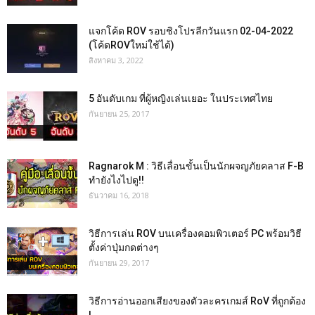
แจกโค้ด ROV รอบชิงโปรลีกวันแรก 02-04-2022
(โค้ดROVใหม่ใช้ได้)
สิงหาคม 3, 2022
5 อันดับเกม ที่ผู้หญิงเล่นเยอะ ในประเทศไทย
กันยายน 25, 2017
Ragnarok M : วิธีเลื่อนขั้นเป็นนักผจญภัยคลาส F-B
ทำยังไงไปดู!!
ธันวาคม 16, 2018
วิธีการเล่น ROV บนเครื่องคอมพิวเตอร์ PC พร้อมวิธี
ตั้งค่าปุ่มกดต่างๆ
กันยายน 29, 2017
วิธีการอ่านออกเสียงของตัวละครเกมส์ RoV ที่ถูกต้อง
!