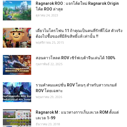
Ragnarok ROO : แจกโค้ดใหม่ Ragnarok Origin
โค้ด ROO ล่าสุด
ตุลาคม 24, 2023
เดี่ยวไมโครโฟน 11 ถ้าคุณเป็นคนที่รักพี่โน้ส ตัวจริง
ต้องไปชื้อของที่มีลิขสิทธิ์แท้ เท่านั้น !!
พฤศจิกายน 25, 2015
สอนดาวโหลด ROV เซิร์ฟเบต้าจีนเล่นได้ 100%
กุมภาพันธ์ 22, 2025
รวมคำคมแคปชั่น ROV โดนๆ สำหรับสาวกเกมส์
ROV โดยเฉพาะ
พฤษภาคม 29, 2026
Ragnarok M : แนวทางการเก็บเลเวล ROM ตั้งแต่
เลเวล 1-99
ธันวาคม 23, 2018