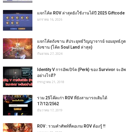
แจกโค้ด ROV ล่าสุดยังใช้งานได้ปี 2025 Giftcode
มกราคม 16, 2026
แจกโค้ดถังซาน สัประยุทธ์วิญญาจารย์ จอมยุทธ์ภูต
ถังซาน (โค้ด Soul Land ล่าสุด)
กันยายน 27, 2024
Identity V การอัพเปิร์ค (Perk) ของ Survivor จะอัพ
อย่างไรดี?
กรกฎาคม 21, 2018
รวม 25โค๊ดเก่า ROV ที่ยังสามารถเติมได้
17/12/2562
ธันวาคม 17, 2019
ROV : รวมคำศัพท์ที่คอเกม ROV ต้องรู้ !!