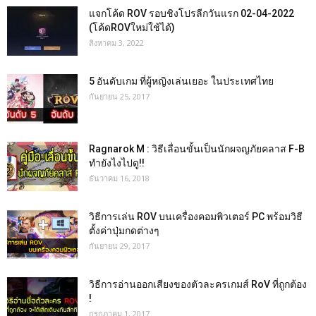
แจกโค้ด ROV รอบชิงโปรลีกวันแรก 02-04-2022
(โค้ดROVใหม่ใช้ได้)
สิงหาคม 3, 2022
5 อันดับเกม ที่ผู้หญิงเล่นเยอะ ในประเทศไทย
กันยายน 25, 2017
Ragnarok M : วิธีเลื่อนขั้นเป็นนักผจญภัยคลาส F-B
ทำยังไงไปดู!!
ธันวาคม 16, 2018
วิธีการเล่น ROV บนเครื่องคอมพิวเตอร์ PC พร้อมวิธี
ตั้งค่าปุ่มกดต่างๆ
กันยายน 29, 2017
วิธีการอ่านออกเสียงของตัวละครเกมส์ RoV ที่ถูกต้อง
!
กรกฎาคม 1, 2017