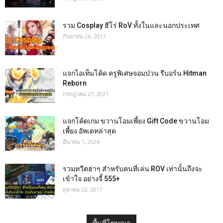
รวม Cosplay ฮีโร่ RoV ทั้งในและนอกประเทศ
กันยายน 26, 2017
แจกไอเท็มโค้ด ครูพิเศษจอมป่วน รีบอร์น Hitman
Reborn
กรกฎาคม 27, 2021
แจกโค้ดเกม ขวานโอมเพี้ยง Gift Code ขวานโอม
เพี้ยง อัพเดทล่าสุด
มีนาคม 1, 2024
รวมทวีตฮ่าๆ สำหรับคนที่เล่น ROV เท่านั้นถึงจะ
เข้าใจ อย่างจี้ 555+
ตุลาคม 22, 2017
พื้นที่โฆษณา