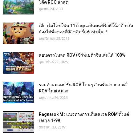
โค้ด ROO ล่าสุด
ตุลาคม 24, 2023
เดี่ยวไมโครโฟน 11 ถ้าคุณเป็นคนที่รักพี่โน้ส ตัวจริง
ต้องไปชื้อของที่มีลิขสิทธิ์แท้ เท่านั้น !!
พฤศจิกายน 25, 2015
สอนดาวโหลด ROV เซิร์ฟเบต้าจีนเล่นได้ 100%
กุมภาพันธ์ 22, 2025
รวมคำคมแคปชั่น ROV โดนๆ สำหรับสาวกเกมส์
ROV โดยเฉพาะ
พฤษภาคม 29, 2026
Ragnarok M : แนวทางการเก็บเลเวล ROM ตั้งแต่
เลเวล 1-99
ธันวาคม 23, 2018