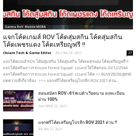
Garena RoV: Mobile MOBA
แจกโค้ดเกมส์ ROV โค้ดสุ่มสกิน โค้ดสุ่มสกิน
โค้ดเพชรแดง โค้ดเหรียญฟรี !!
i3siam Tech & Game Editor
-
ธันวาคม 18, 2021
27
แจกโค้ดเกมส์ ROV โค้ดสุ่มสกิน โค้ดสุ่มสกิน โค้ดเพชรแดง โค้ดเหรียญฟรี !!
แจกโค้ดสกินถาวร Krizzix Forest Squad : Lizard ใส่โค้ดก่อน 20/12/2564
แจกโค้ดสกินถาวร Krizzix Forest Squad : Lizard โค้ด >> BUVFZBZ6UJBNR
บทความที่เกี่ยวข้อง >>> แจกฟรีโค้ดเหรียญโปรลีก ROV 2021 ด่วน...
สอนสมัคร ROV เซิร์ฟเบต้าเวียดนาม ลงทะเบียน
ผ่าน 100%
กุมภาพันธ์ 22, 2025
แจกฟรีโค้ดเหรียญโปรลีก ROV 2021 ด่วน !!
มีนาคม 21, 2021