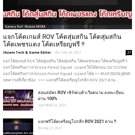
Garena RoV: Mobile MOBA
แจกโค้ดเกมส์ ROV โค้ดสุ่มสกิน โค้ดสุ่มสกิน
โค้ดเพชรแดง โค้ดเหรียญฟรี !!
i3siam Tech & Game Editor
-
ธันวาคม 18, 2021
27
แจกโค้ดเกมส์ ROV โค้ดสุ่มสกิน โค้ดสุ่มสกิน โค้ดเพชรแดง โค้ดเหรียญฟรี !!
แจกโค้ดสกินถาวร Krizzix Forest Squad : Lizard ใส่โค้ดก่อน 20/12/2564
แจกโค้ดสกินถาวร Krizzix Forest Squad : Lizard โค้ด >> BUVFZBZ6UJBNR
บทความที่เกี่ยวข้อง >>> แจกฟรีโค้ดเหรียญโปรลีก ROV 2021 ด่วน...
สอนสมัคร ROV เซิร์ฟเบต้าเวียดนาม ลงทะเบียน
ผ่าน 100%
กุมภาพันธ์ 22, 2025
แจกฟรีโค้ดเหรียญโปรลีก ROV 2021 ด่วน !!
มีนาคม 21, 2021