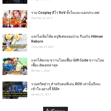
รวม Cosplay ฮีโร่ RoV ทั้งในและนอกประเทศ
กันยายน 26, 2017
แจกไอเท็มโค้ด ครูพิเศษจอมป่วน รีบอร์น Hitman
Reborn
กรกฎาคม 27, 2021
แจกโค้ดเกม ขวานโอมเพี้ยง Gift Code ขวานโอม
เพี้ยง อัพเดทล่าสุด
มีนาคม 1, 2024
รวมทวีตฮ่าๆ สำหรับคนที่เล่น ROV เท่านั้นถึงจะ
เข้าใจ อย่างจี้ 555+
ตุลาคม 22, 2017
พื้นที่โฆษณา