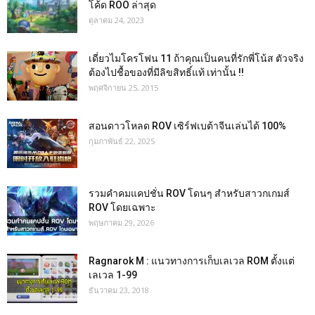
โค้ด ROO ล่าสุด
ตุลาคม 24, 2023
เดี่ยวไมโครโฟน 11 ถ้าคุณเป็นคนที่รักพี่โน้ส ตัวจริง
ต้องไปชื้อของที่มีลิขสิทธิ์แท้ เท่านั้น !!
พฤศจิกายน 25, 2015
สอนดาวโหลด ROV เซิร์ฟเบต้าจีนเล่นได้ 100%
กุมภาพันธ์ 22, 2025
รวมคำคมแคปชั่น ROV โดนๆ สำหรับสาวกเกมส์
ROV โดยเฉพาะ
พฤษภาคม 29, 2026
Ragnarok M : แนวทางการเก็บเลเวล ROM ตั้งแต่
เลเวล 1-99
ธันวาคม 23, 2018