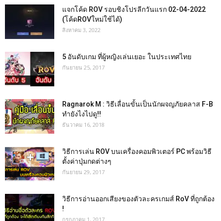
แจกโค้ด ROV รอบชิงโปรลีกวันแรก 02-04-2022
(โค้ดROVใหม่ใช้ได้)
สิงหาคม 3, 2022
5 อันดับเกม ที่ผู้หญิงเล่นเยอะ ในประเทศไทย
กันยายน 25, 2017
Ragnarok M : วิธีเลื่อนขั้นเป็นนักผจญภัยคลาส F-B
ทำยังไงไปดู!!
ธันวาคม 16, 2018
วิธีการเล่น ROV บนเครื่องคอมพิวเตอร์ PC พร้อมวิธี
ตั้งค่าปุ่มกดต่างๆ
กันยายน 29, 2017
วิธีการอ่านออกเสียงของตัวละครเกมส์ RoV ที่ถูกต้อง
!
กรกฎาคม 1, 2017