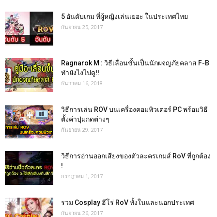
5 อันดับเกม ที่ผู้หญิงเล่นเยอะ ในประเทศไทย
กันยายน 25, 2017
Ragnarok M : วิธีเลื่อนขั้นเป็นนักผจญภัยคลาส F-B
ทำยังไงไปดู!!
ธันวาคม 16, 2018
วิธีการเล่น ROV บนเครื่องคอมพิวเตอร์ PC พร้อมวิธี
ตั้งค่าปุ่มกดต่างๆ
กันยายน 29, 2017
วิธีการอ่านออกเสียงของตัวละครเกมส์ RoV ที่ถูกต้อง
!
กรกฎาคม 1, 2017
รวม Cosplay ฮีโร่ RoV ทั้งในและนอกประเทศ
กันยายน 26, 2017