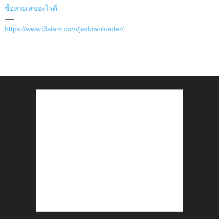
ซื้อหวยเลขอะไรดี
—-
https://www.i3siam.com/jwdownloader/