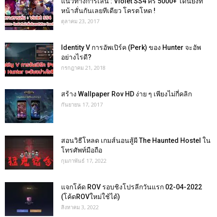
แนวทางการเล่น : Violet SS4 คริ 5000+ โดนยิงที
หน้าสั่นกันเลยทีเดียว โครตโหด !
ตุลาคม 23, 2017
Identity V การอัพเปิร์ค (Perk) ของ Hunter จะอัพ
อย่างไรดี?
กรกฎาคม 21, 2018
สร้าง Wallpaper Rov HD ง่าย ๆ เพียงไม่กี่คลิก
กันยายน 17, 2017
สอนวิธีโหลด เกมส์นอนสู้ผี The Haunted Hostel ใน
โทรศัพท์มือถือ
กุมภาพันธ์ 17, 2022
แจกโค้ด ROV รอบชิงโปรลีกวันแรก 02-04-2022
(โค้ดROVใหม่ใช้ได้)
สิงหาคม 3, 2022