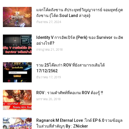
แจกโค้ดถังซาน สัประยุทธ์วิญญาจารย์ จอมยุทธ์ภูต
ถังซาน (โค้ด Soul Land ล่าสุด)
กันยายน 27, 2024
Identity V การอัพเปิร์ค (Perk) ของ Survivor จะอัพ
อย่างไรดี?
กรกฎาคม 21, 2018
รวม 25โค๊ดเก่า ROV ที่ยังสามารถเติมได้
17/12/2562
ธันวาคม 17, 2019
ROV : รวมคำศัพท์ที่คอเกม ROV ต้องรู้ !!
มกราคม 20, 2018
Ragnarok M Eternal Love :ไกด์ EP 6.0 รวมข้อมูล
ในส่วนที่สำคัญๆ By : ZNicker