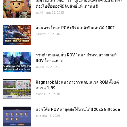
เดี่ยวไมโครโฟน 11 ถ้าคุณเป็นคนที่รักพี่โน้ส ตัวจริง
ต้องไปชื้อของที่มีลิขสิทธิ์แท้ เท่านั้น !!
พฤศจิกายน 25, 2015
สอนดาวโหลด ROV เซิร์ฟเบต้าจีนเล่นได้ 100%
กุมภาพันธ์ 22, 2025
รวมคำคมแคปชั่น ROV โดนๆ สำหรับสาวกเกมส์
ROV โดยเฉพาะ
พฤษภาคม 29, 2026
Ragnarok M : แนวทางการเก็บเลเวล ROM ตั้งแต่
เลเวล 1-99
ธันวาคม 23, 2018
แจกโค้ด ROV ล่าสุดยังใช้งานได้ปี 2025 Giftcode
มกราคม 16, 2026