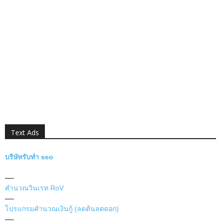
Text Ads
บริษัทรับทำ seo
—-
คำนวณวินเรท RoV
—-
โปรแกรมคำนวณเงินกู้ (ลดต้นลดดอก)
—-