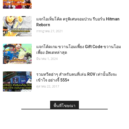
แจกไอเท็มโค้ด ครูพิเศษจอมป่วน รีบอร์น Hitman
Reborn
กรกฎาคม 27, 2021
แจกโค้ดเกม ขวานโอมเพี้ยง Gift Code ขวานโอม
เพี้ยง อัพเดทล่าสุด
มีนาคม 1, 2024
รวมทวีตฮ่าๆ สำหรับคนที่เล่น ROV เท่านั้นถึงจะ
เข้าใจ อย่างจี้ 555+
ตุลาคม 22, 2017
พื้นที่โฆษณา