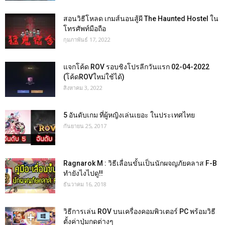
สอนวิธีโหลด เกมส์นอนสู้ผี The Haunted Hostel ใน
โทรศัพท์มือถือ
กุมภาพันธ์ 17, 2022
แจกโค้ด ROV รอบชิงโปรลีกวันแรก 02-04-2022
(โค้ดROVใหม่ใช้ได้)
สิงหาคม 3, 2022
5 อันดับเกม ที่ผู้หญิงเล่นเยอะ ในประเทศไทย
กันยายน 25, 2017
Ragnarok M : วิธีเลื่อนขั้นเป็นนักผจญภัยคลาส F-B
ทำยังไงไปดู!!
ธันวาคม 16, 2018
วิธีการเล่น ROV บนเครื่องคอมพิวเตอร์ PC พร้อมวิธี
ตั้งค่าปุ่มกดต่างๆ