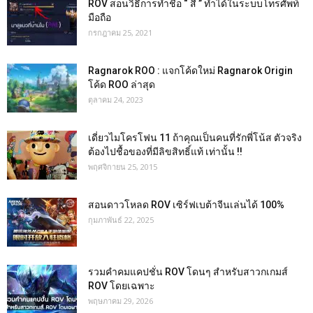
ROV สอนวิธีการทำชื่อ “ สี ” ทำได้ในระบบโทรศัพท์
มือถือ
กรกฎาคม 25, 2021
Ragnarok ROO : แจกโค้ดใหม่ Ragnarok Origin
โค้ด ROO ล่าสุด
ตุลาคม 24, 2023
เดี่ยวไมโครโฟน 11 ถ้าคุณเป็นคนที่รักพี่โน้ส ตัวจริง
ต้องไปชื้อของที่มีลิขสิทธิ์แท้ เท่านั้น !!
พฤศจิกายน 25, 2015
สอนดาวโหลด ROV เซิร์ฟเบต้าจีนเล่นได้ 100%
กุมภาพันธ์ 22, 2025
รวมคำคมแคปชั่น ROV โดนๆ สำหรับสาวกเกมส์
ROV โดยเฉพาะ
พฤษภาคม 29, 2026