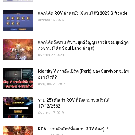
แจกโค้ด ROV ล่าสุดยังใช้งานได้ปี 2025 Giftcode
มกราคม 16, 2026
แจกโค้ดถังซาน สัประยุทธ์วิญญาจารย์ จอมยุทธ์ภูต
ถังซาน (โค้ด Soul Land ล่าสุด)
กันยายน 27, 2024
Identity V การอัพเปิร์ค (Perk) ของ Survivor จะอัพ
อย่างไรดี?
กรกฎาคม 21, 2018
รวม 25โค๊ดเก่า ROV ที่ยังสามารถเติมได้
17/12/2562
ธันวาคม 17, 2019
ROV : รวมคำศัพท์ที่คอเกม ROV ต้องรู้ !!