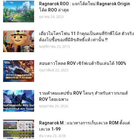
Ragnarok ROO : แจกโค้ดใหม่ Ragnarok Origin
โค้ด ROO ล่าสุด
ตุลาคม 24, 2023
เดี่ยวไมโครโฟน 11 ถ้าคุณเป็นคนที่รักพี่โน้ส ตัวจริง
ต้องไปชื้อของที่มีลิขสิทธิ์แท้ เท่านั้น !!
พฤศจิกายน 25, 2015
สอนดาวโหลด ROV เซิร์ฟเบต้าจีนเล่นได้ 100%
กุมภาพันธ์ 22, 2025
รวมคำคมแคปชั่น ROV โดนๆ สำหรับสาวกเกมส์
ROV โดยเฉพาะ
พฤษภาคม 29, 2026
Ragnarok M : แนวทางการเก็บเลเวล ROM ตั้งแต่
เลเวล 1-99
ธันวาคม 23, 2018