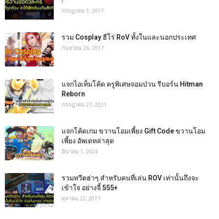
กรกฎาคม 1, 2017
รวม Cosplay ฮีโร่ RoV ทั้งในและนอกประเทศ
กันยายน 26, 2017
แจกไอเท็มโค้ด ครูพิเศษจอมป่วน รีบอร์น Hitman
Reborn
กรกฎาคม 27, 2021
แจกโค้ดเกม ขวานโอมเพี้ยง Gift Code ขวานโอม
เพี้ยง อัพเดทล่าสุด
มีนาคม 1, 2024
รวมทวีตฮ่าๆ สำหรับคนที่เล่น ROV เท่านั้นถึงจะ
เข้าใจ อย่างจี้ 555+
ตุลาคม 22, 2017