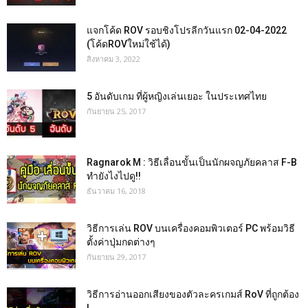
แจกโค้ด ROV รอบชิงโปรลีกวันแรก 02-04-2022
(โค้ดROVใหม่ใช้ได้)
สิงหาคม 3, 2022
5 อันดับเกม ที่ผู้หญิงเล่นเยอะ ในประเทศไทย
กันยายน 25, 2017
Ragnarok M : วิธีเลื่อนขั้นเป็นนักผจญภัยคลาส F-B
ทำยังไงไปดู!!
ธันวาคม 16, 2018
วิธีการเล่น ROV บนเครื่องคอมพิวเตอร์ PC พร้อมวิธี
ตั้งค่าปุ่มกดต่างๆ
กันยายน 29, 2017
วิธีการอ่านออกเสียงของตัวละครเกมส์ RoV ที่ถูกต้อง
!