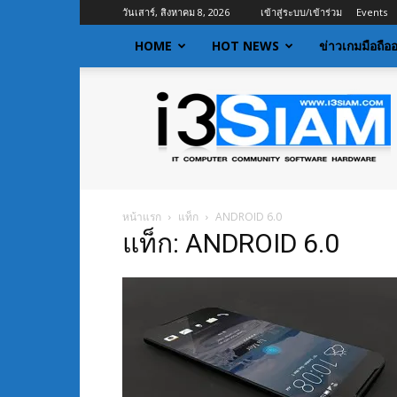
วันเสาร์, สิงหาคม 8, 2026
เข้าสู่ระบบ/เข้าร่วม
Events
HOME
HOT NEWS
ข่าวเกมมือถือ
I3siam
|
ข่าว
ไอที
อัพเดท
ข้อมูล
ข่าวสาร
หน้าแรก
แท็ก
ANDROID 6.0
เกี่ยว
แท็ก: ANDROID 6.0
กับ
ข่าว
เทคโนโลยี