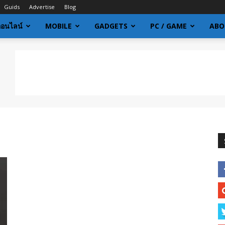
Guids
Advertise
Blog
ออนไลน์
MOBILE
GADGETS
PC / GAME
ABO