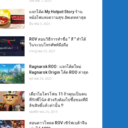
เมษายน 7, 2025
แจกโค้ด My Hotpot Story ร้าน
หม้อไฟแห่งความสุข อัพเดทล่าสุด
มีนาคม 3, 2023
ROV สอนวิธีการทำชื่อ “ สี ” ทำได้
ในระบบโทรศัพท์มือถือ
กรกฎาคม 25, 2021
Ragnarok ROO : แจกโค้ดใหม่
Ragnarok Origin โค้ด ROO ล่าสุด
ตุลาคม 24, 2023
เดี่ยวไมโครโฟน 11 ถ้าคุณเป็นคน
ที่รักพี่โน้ส ตัวจริงต้องไปชื้อของที่มี
ลิขสิทธิ์แท้ เท่านั้น !!
พฤศจิกายน 25, 2015
สอนดาวโหลด ROV เซิร์ฟเบต้าจีน