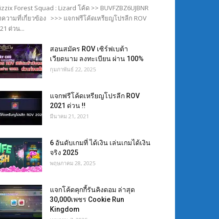
izzix Forest Squad : Lizard โค้ด >> BUVFZBZ6UJBNR
ความที่เกี่ยวข้อง >>> แจกฟรีโค้ดเหรียญโปรลีก ROV
21 ด่วน...
สอนสมัคร ROV เซิร์ฟเบต้า
เวียดนาม ลงทะเบียน ผ่าน 100%
กุมภาพันธ์ 22, 2025
แจกฟรีโค้ดเหรียญโปรลีก ROV
2021 ด่วน !!
มีนาคม 21, 2021
6 อันดับเกมที่ ได้เงิน เล่นเกมได้เงิน
จริง 2025
พฤษภาคม 28, 2025
แจกโค้ดคุกกี้รันคิงดอม ล่าสุด
30,000เพชร Cookie Run
Kingdom