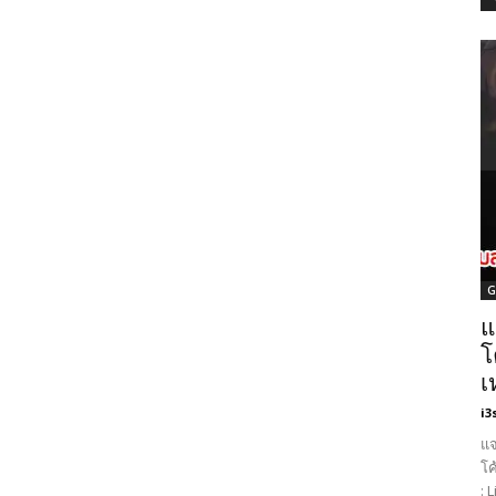
G
แ
โ
เ
i3
แจ
โค
: 