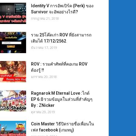
Identity V การอัพเปิร์ค (Perk) ของ
Survivor จะอัพอย่างไรดี?
กรกฎาคม 21, 2018
รวม 25โค๊ดเก่า ROV ที่ยังสามารถ
เติมได้ 17/12/2562
ธันวาคม 17, 2019
ROV : รวมคำศัพท์ที่คอเกม ROV
ต้องรู้ !!
มกราคม 20, 2018
Ragnarok M Eternal Love :ไกด์
EP 6.0 รวมข้อมูลในส่วนที่สำคัญๆ
By : ZNicker
ตุลาคม 29, 2019
Coin Master วิธีปิดรายชื่อเพื่อนใน
เฟส facebook (เกมหมู)