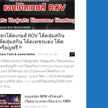
arena RoV: Mobile MOBA
จกโค้ดเกมส์ ROV โค้ดสุ่มสกิน
ค้ดสุ่มสกิน โค้ดเพชรแดง โค้ด
หรียญฟรี !!
siam Tech & Game Editor
-
ธันวาคม 18, 2021
27
กโค้ดเกมส์ ROV โค้ดสุ่มสกิน โค้ดสุ่มสกิน โค้ดเพชรแดง
้ดเหรียญฟรี !! แจกโค้ดสกินถาวร Krizzix Forest Squad
Lizard ใส่โค้ดก่อน 20/12/2564 แจกโค้ดสกินถาวร
izzix Forest Squad : Lizard โค้ด >> BUVFZBZ6UJBNR
ความที่เกี่ยวข้อง >>> แจกฟรีโค้ดเหรียญโปรลีก ROV
21 ด่วน...
สอนสมัคร ROV เซิร์ฟเบต้า
เวียดนาม ลงทะเบียน ผ่าน 100%
กุมภาพันธ์ 22, 2025