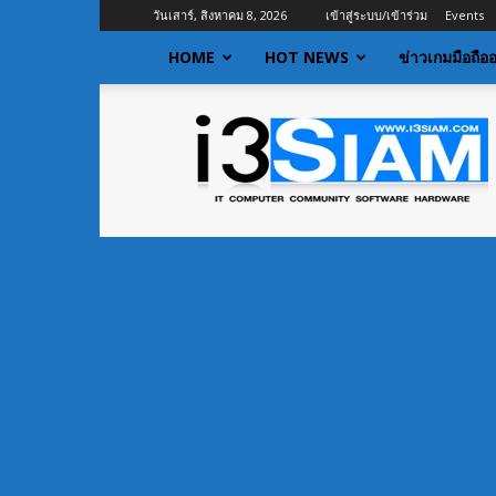
วันเสาร์, สิงหาคม 8, 2026
เข้าสู่ระบบ/เข้าร่วม
Events
HOME
HOT NEWS
ข่าวเกมมือถือ
I3siam
|
ข่าว
ไอที
อัพเดท
ข้อมูล
ข่าวสาร
เกี่ยว
กับ
ข่าว
เทคโนโลยี