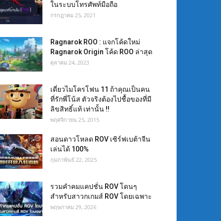
ในระบบโทรศัพท์มือถือ
กรกฎาคม 25, 2021
Ragnarok ROO : แจกโค้ดใหม่
Ragnarok Origin โค้ด ROO ล่าสุด
ตุลาคม 24, 2023
เดี่ยวไมโครโฟน 11 ถ้าคุณเป็นคน
ที่รักพี่โน้ส ตัวจริงต้องไปชื้อของที่มี
ลิขสิทธิ์แท้ เท่านั้น !!
พฤศจิกายน 25, 2015
สอนดาวโหลด ROV เซิร์ฟเบต้าจีน
เล่นได้ 100%
กุมภาพันธ์ 22, 2025
รวมคำคมแคปชั่น ROV โดนๆ
สำหรับสาวกเกมส์ ROV โดยเฉพาะ
พฤษภาคม 29, 2026