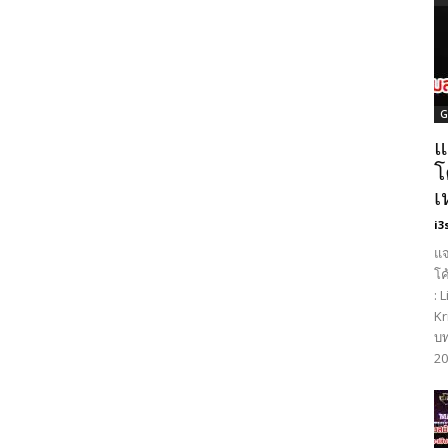
G
แ
โ
เ
i3
แจ
โค
: 
Kr
บท
20