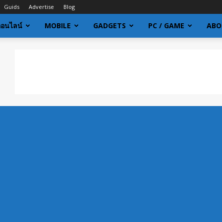
Guids
Advertise
Blog
ออนไลน์
MOBILE
GADGETS
PC / GAME
ABO