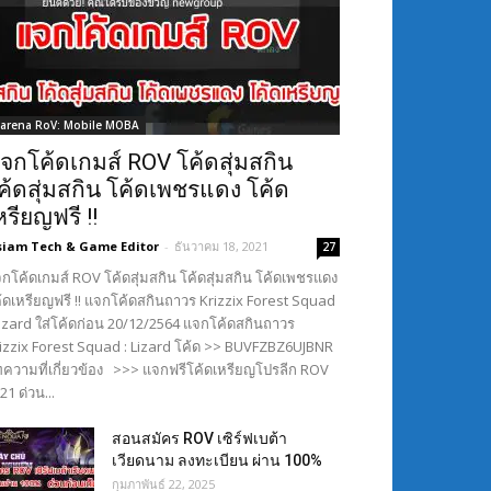
arena RoV: Mobile MOBA
จกโค้ดเกมส์ ROV โค้ดสุ่มสกิน
ค้ดสุ่มสกิน โค้ดเพชรแดง โค้ด
หรียญฟรี !!
siam Tech & Game Editor
-
ธันวาคม 18, 2021
27
กโค้ดเกมส์ ROV โค้ดสุ่มสกิน โค้ดสุ่มสกิน โค้ดเพชรแดง
้ดเหรียญฟรี !! แจกโค้ดสกินถาวร Krizzix Forest Squad
Lizard ใส่โค้ดก่อน 20/12/2564 แจกโค้ดสกินถาวร
izzix Forest Squad : Lizard โค้ด >> BUVFZBZ6UJBNR
ความที่เกี่ยวข้อง >>> แจกฟรีโค้ดเหรียญโปรลีก ROV
21 ด่วน...
สอนสมัคร ROV เซิร์ฟเบต้า
เวียดนาม ลงทะเบียน ผ่าน 100%
กุมภาพันธ์ 22, 2025