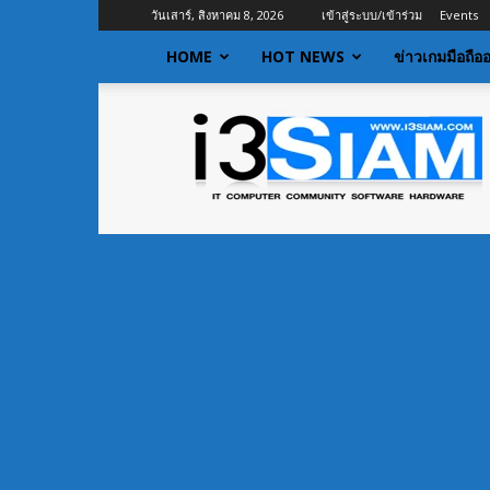
วันเสาร์, สิงหาคม 8, 2026
เข้าสู่ระบบ/เข้าร่วม
Events
HOME
HOT NEWS
ข่าวเกมมือถือ
I3siam
|
ข่าว
ไอที
อัพเดท
ข้อมูล
ข่าวสาร
เกี่ยว
กับ
ข่าว
เทคโนโลยี