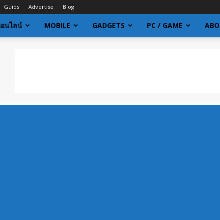
Guids
Advertise
Blog
ออนไลน์
MOBILE
GADGETS
PC / GAME
ABO