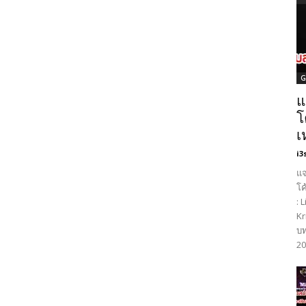
G
แ
โ
เ
i3
แจ
โค
: 
Kr
บท
20