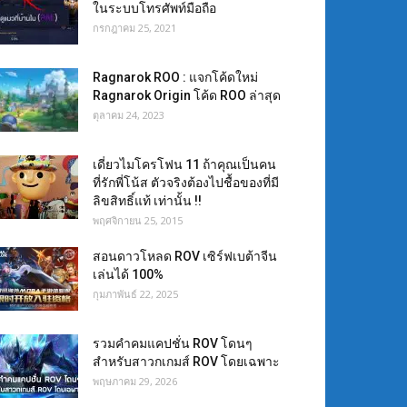
ในระบบโทรศัพท์มือถือ
กรกฎาคม 25, 2021
Ragnarok ROO : แจกโค้ดใหม่
Ragnarok Origin โค้ด ROO ล่าสุด
ตุลาคม 24, 2023
เดี่ยวไมโครโฟน 11 ถ้าคุณเป็นคน
ที่รักพี่โน้ส ตัวจริงต้องไปชื้อของที่มี
ลิขสิทธิ์แท้ เท่านั้น !!
พฤศจิกายน 25, 2015
สอนดาวโหลด ROV เซิร์ฟเบต้าจีน
เล่นได้ 100%
กุมภาพันธ์ 22, 2025
รวมคำคมแคปชั่น ROV โดนๆ
สำหรับสาวกเกมส์ ROV โดยเฉพาะ
พฤษภาคม 29, 2026