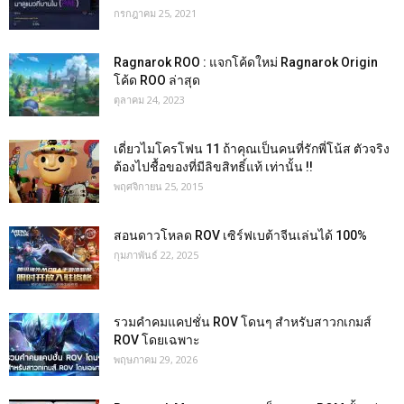
กรกฎาคม 25, 2021
Ragnarok ROO : แจกโค้ดใหม่ Ragnarok Origin
โค้ด ROO ล่าสุด
ตุลาคม 24, 2023
เดี่ยวไมโครโฟน 11 ถ้าคุณเป็นคนที่รักพี่โน้ส ตัวจริง
ต้องไปชื้อของที่มีลิขสิทธิ์แท้ เท่านั้น !!
พฤศจิกายน 25, 2015
สอนดาวโหลด ROV เซิร์ฟเบต้าจีนเล่นได้ 100%
กุมภาพันธ์ 22, 2025
รวมคำคมแคปชั่น ROV โดนๆ สำหรับสาวกเกมส์
ROV โดยเฉพาะ
พฤษภาคม 29, 2026