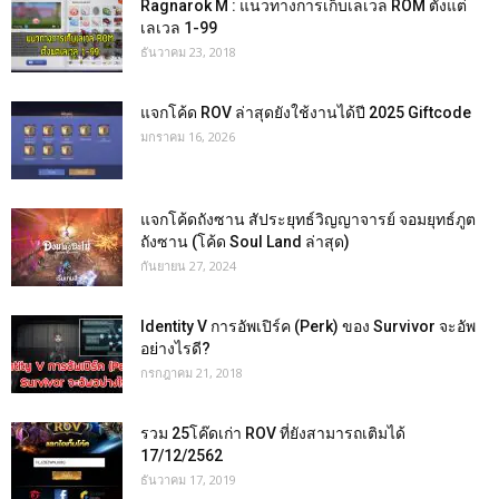
Ragnarok M : แนวทางการเก็บเลเวล ROM ตั้งแต่
เลเวล 1-99
ธันวาคม 23, 2018
แจกโค้ด ROV ล่าสุดยังใช้งานได้ปี 2025 Giftcode
มกราคม 16, 2026
แจกโค้ดถังซาน สัประยุทธ์วิญญาจารย์ จอมยุทธ์ภูต
ถังซาน (โค้ด Soul Land ล่าสุด)
กันยายน 27, 2024
Identity V การอัพเปิร์ค (Perk) ของ Survivor จะอัพ
อย่างไรดี?
กรกฎาคม 21, 2018
รวม 25โค๊ดเก่า ROV ที่ยังสามารถเติมได้
17/12/2562
ธันวาคม 17, 2019