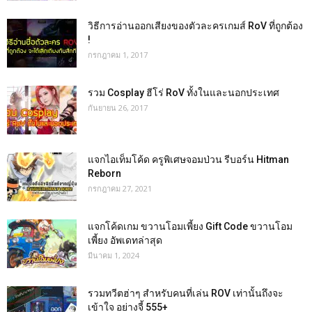
วิธีการอ่านออกเสียงของตัวละครเกมส์ RoV ที่ถูกต้อง
!
กรกฎาคม 1, 2017
รวม Cosplay ฮีโร่ RoV ทั้งในและนอกประเทศ
กันยายน 26, 2017
แจกไอเท็มโค้ด ครูพิเศษจอมป่วน รีบอร์น Hitman
Reborn
กรกฎาคม 27, 2021
แจกโค้ดเกม ขวานโอมเพี้ยง Gift Code ขวานโอม
เพี้ยง อัพเดทล่าสุด
มีนาคม 1, 2024
รวมทวีตฮ่าๆ สำหรับคนที่เล่น ROV เท่านั้นถึงจะ
เข้าใจ อย่างจี้ 555+