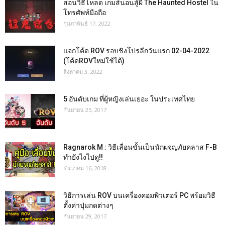
สอนวิธีโหลด เกมส์นอนสู้ผี The Haunted Hostel ใน
โทรศัพท์มือถือ
กุมภาพันธ์ 17, 2022
แจกโค้ด ROV รอบชิงโปรลีกวันแรก 02-04-2022
(โค้ดROVใหม่ใช้ได้)
สิงหาคม 3, 2022
5 อันดับเกม ที่ผู้หญิงเล่นเยอะ ในประเทศไทย
กันยายน 25, 2017
Ragnarok M : วิธีเลื่อนขั้นเป็นนักผจญภัยคลาส F-B
ทำยังไงไปดู!!
ธันวาคม 16, 2018
วิธีการเล่น ROV บนเครื่องคอมพิวเตอร์ PC พร้อมวิธี
ตั้งค่าปุ่มกดต่างๆ
กันยายน 29, 2017