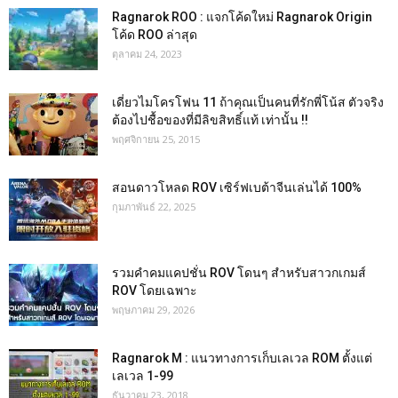
Ragnarok ROO : แจกโค้ดใหม่ Ragnarok Origin
โค้ด ROO ล่าสุด
ตุลาคม 24, 2023
เดี่ยวไมโครโฟน 11 ถ้าคุณเป็นคนที่รักพี่โน้ส ตัวจริง
ต้องไปชื้อของที่มีลิขสิทธิ์แท้ เท่านั้น !!
พฤศจิกายน 25, 2015
สอนดาวโหลด ROV เซิร์ฟเบต้าจีนเล่นได้ 100%
กุมภาพันธ์ 22, 2025
รวมคำคมแคปชั่น ROV โดนๆ สำหรับสาวกเกมส์
ROV โดยเฉพาะ
พฤษภาคม 29, 2026
Ragnarok M : แนวทางการเก็บเลเวล ROM ตั้งแต่
เลเวล 1-99
ธันวาคม 23, 2018