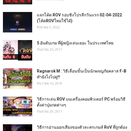
แจกโค้ด ROV รอบชิงโปรลีกวันแรก 02-04-2022
(โค้ดROVใหม่ใช้ได้)
สิงหาคม 3, 2022
5 อันดับเกม ที่ผู้หญิงเล่นเยอะ ในประเทศไทย
กันยายน 25, 2017
Ragnarok M : วิธีเลื่อนขั้นเป็นนักผจญภัยคลาส F-B
ทำยังไงไปดู!!
ธันวาคม 16, 2018
วิธีการเล่น ROV บนเครื่องคอมพิวเตอร์ PC พร้อมวิธี
ตั้งค่าปุ่มกดต่างๆ
กันยายน 29, 2017
วิธีการอ่านออกเสียงของตัวละครเกมส์ RoV ที่ถูกต้อง