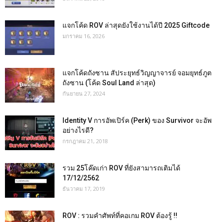
แจกโค้ด ROV ล่าสุดยังใช้งานได้ปี 2025 Giftcode
มกราคม 16, 2026
แจกโค้ดถังซาน สัประยุทธ์วิญญาจารย์ จอมยุทธ์ภูต
ถังซาน (โค้ด Soul Land ล่าสุด)
กันยายน 27, 2024
Identity V การอัพเปิร์ค (Perk) ของ Survivor จะอัพ
อย่างไรดี?
กรกฎาคม 21, 2018
รวม 25โค๊ดเก่า ROV ที่ยังสามารถเติมได้
17/12/2562
ธันวาคม 17, 2019
ROV : รวมคำศัพท์ที่คอเกม ROV ต้องรู้ !!