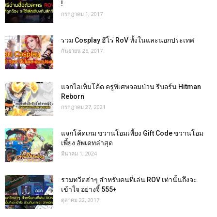
!
กรกฎาคม 1, 2017
รวม Cosplay ฮีโร่ RoV ทั้งในและนอกประเทศ
กันยายน 26, 2017
แจกไอเท็มโค้ด ครูพิเศษจอมป่วน รีบอร์น Hitman
Reborn
กรกฎาคม 27, 2021
แจกโค้ดเกม ขวานโอมเพี้ยง Gift Code ขวานโอม
เพี้ยง อัพเดทล่าสุด
มีนาคม 1, 2024
รวมทวีตฮ่าๆ สำหรับคนที่เล่น ROV เท่านั้นถึงจะ
เข้าใจ อย่างจี้ 555+
ตุลาคม 22, 2017