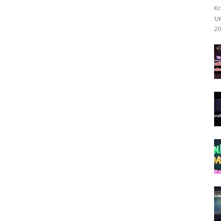
Kr
บท
20