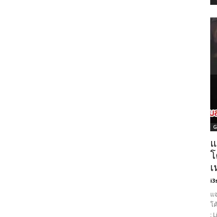
G
แ
โ
เ
i3
แจ
โค
: 