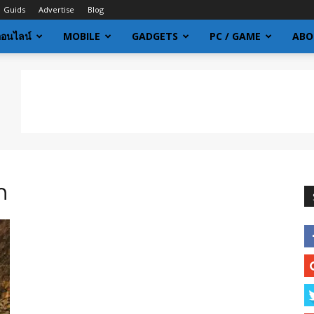
Guids
Advertise
Blog
ออนไลน์
MOBILE
GADGETS
PC / GAME
ABO
ก