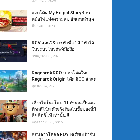
เมษายน 7, 2025
แจกโค้ด My Hotpot Story ร้าน
หม้อไฟแห่งความสุข อัพเดทล่าสุด
มีนาคม 3, 2023
ROV สอนวิธีการทำชื่อ “ สี ” ทำได้
ในระบบโทรศัพท์มือถือ
กรกฎาคม 25, 2021
Ragnarok ROO : แจกโค้ดใหม่
Ragnarok Origin โค้ด ROO ล่าสุด
ตุลาคม 24, 2023
เดี่ยวไมโครโฟน 11 ถ้าคุณเป็นคน
ที่รักพี่โน้ส ตัวจริงต้องไปชื้อของที่มี
ลิขสิทธิ์แท้ เท่านั้น !!
พฤศจิกายน 25, 2015
สอนดาวโหลด ROV เซิร์ฟเบต้าจีน