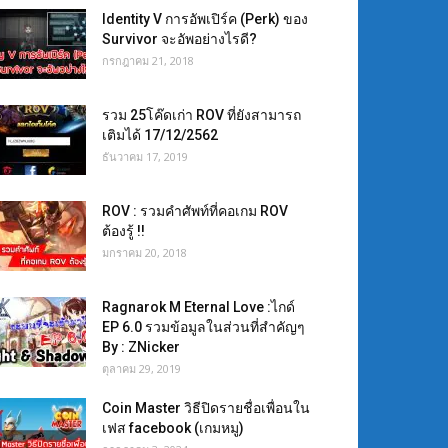
Identity V การอัพเปิร์ค (Perk) ของ
Survivor จะอัพอย่างไรดี?
กรกฎาคม 21, 2018
รวม 25โค๊ดเก่า ROV ที่ยังสามารถ
เติมได้ 17/12/2562
ธันวาคม 17, 2019
ROV : รวมคำศัพท์ที่คอเกม ROV
ต้องรู้ !!
มกราคม 20, 2018
Ragnarok M Eternal Love :ไกด์
EP 6.0 รวมข้อมูลในส่วนที่สำคัญๆ
By : ZNicker
ตุลาคม 29, 2019
Coin Master วิธีปิดรายชื่อเพื่อนใน
เฟส facebook (เกมหมู)