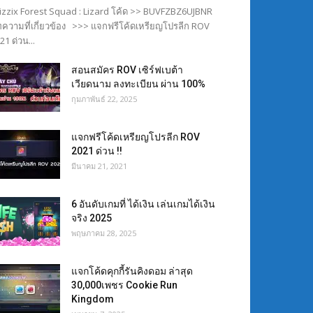
izzix Forest Squad : Lizard โค้ด >> BUVFZBZ6UJBNR
ความที่เกี่ยวข้อง >>> แจกฟรีโค้ดเหรียญโปรลีก ROV
21 ด่วน...
สอนสมัคร ROV เซิร์ฟเบต้า
เวียดนาม ลงทะเบียน ผ่าน 100%
กุมภาพันธ์ 22, 2025
แจกฟรีโค้ดเหรียญโปรลีก ROV
2021 ด่วน !!
มีนาคม 21, 2021
6 อันดับเกมที่ ได้เงิน เล่นเกมได้เงิน
จริง 2025
พฤษภาคม 28, 2025
แจกโค้ดคุกกี้รันคิงดอม ล่าสุด
30,000เพชร Cookie Run
Kingdom