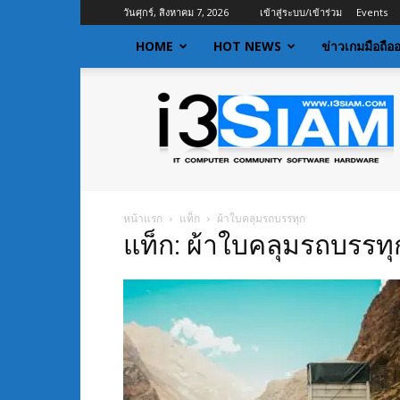
วันศุกร์, สิงหาคม 7, 2026
เข้าสู่ระบบ/เข้าร่วม
Events
HOME
HOT NEWS
ข่าวเกมมือถือ
I3siam
|
ข่าว
ไอที
อัพเดท
ข้อมูล
ข่าวสาร
หน้าแรก
แท็ก
ผ้าใบคลุมรถบรรทุก
เกี่ยว
แท็ก: ผ้าใบคลุมรถบรรทุ
กับ
ข่าว
เทคโนโลยี