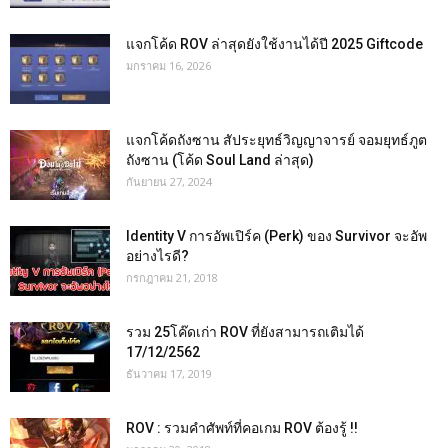
แจกโค้ด ROV ล่าสุดยังใช้งานได้ปี 2025 Giftcode
มกราคม 16, 2026
แจกโค้ดถังซาน สัประยุทธ์วิญญาจารย์ จอมยุทธ์ภูต
ถังซาน (โค้ด Soul Land ล่าสุด)
กันยายน 27, 2024
Identity V การอัพเปิร์ค (Perk) ของ Survivor จะอัพ
อย่างไรดี?
กรกฎาคม 21, 2018
รวม 25โค๊ดเก่า ROV ที่ยังสามารถเติมได้
17/12/2562
ธันวาคม 17, 2019
ROV : รวมคำศัพท์ที่คอเกม ROV ต้องรู้ !!