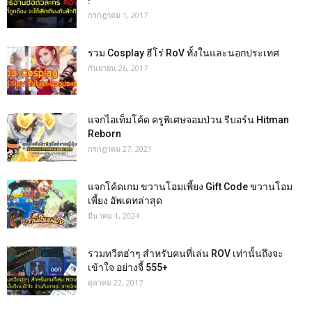
กรกฎาคม 1, 2017
รวม Cosplay ฮีโร่ RoV ทั้งในและนอกประเทศ
กันยายน 26, 2017
แจกไอเท็มโค้ด ครูพิเศษจอมป่วน รีบอร์น Hitman
Reborn
กรกฎาคม 27, 2021
แจกโค้ดเกม ขวานโอมเพี้ยง Gift Code ขวานโอม
เพี้ยง อัพเดทล่าสุด
มีนาคม 1, 2024
รวมทวีตฮ่าๆ สำหรับคนที่เล่น ROV เท่านั้นถึงจะ
เข้าใจ อย่างจี้ 555+
ตุลาคม 22, 2017