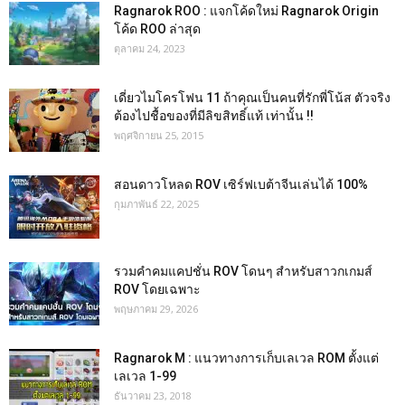
Ragnarok ROO : แจกโค้ดใหม่ Ragnarok Origin
โค้ด ROO ล่าสุด
ตุลาคม 24, 2023
เดี่ยวไมโครโฟน 11 ถ้าคุณเป็นคนที่รักพี่โน้ส ตัวจริง
ต้องไปชื้อของที่มีลิขสิทธิ์แท้ เท่านั้น !!
พฤศจิกายน 25, 2015
สอนดาวโหลด ROV เซิร์ฟเบต้าจีนเล่นได้ 100%
กุมภาพันธ์ 22, 2025
รวมคำคมแคปชั่น ROV โดนๆ สำหรับสาวกเกมส์
ROV โดยเฉพาะ
พฤษภาคม 29, 2026
Ragnarok M : แนวทางการเก็บเลเวล ROM ตั้งแต่
เลเวล 1-99
ธันวาคม 23, 2018