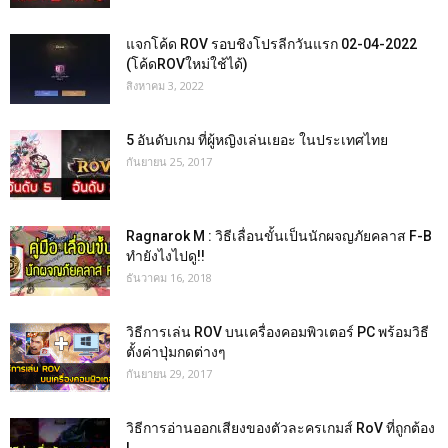
แจกโค้ด ROV รอบชิงโปรลีกวันแรก 02-04-2022
(โค้ดROVใหม่ใช้ได้)
สิงหาคม 3, 2022
5 อันดับเกม ที่ผู้หญิงเล่นเยอะ ในประเทศไทย
กันยายน 25, 2017
Ragnarok M : วิธีเลื่อนขั้นเป็นนักผจญภัยคลาส F-B
ทำยังไงไปดู!!
ธันวาคม 16, 2018
วิธีการเล่น ROV บนเครื่องคอมพิวเตอร์ PC พร้อมวิธี
ตั้งค่าปุ่มกดต่างๆ
กันยายน 29, 2017
วิธีการอ่านออกเสียงของตัวละครเกมส์ RoV ที่ถูกต้อง
!