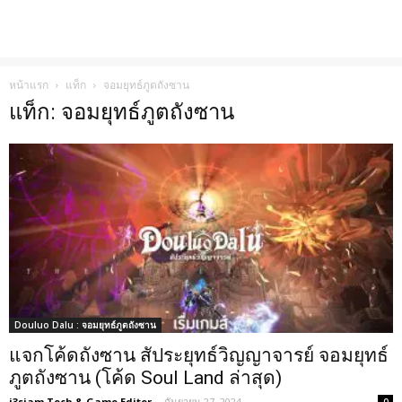
หน้าแรก
แท็ก
จอมยุทธ์ภูตถังซาน
แท็ก: จอมยุทธ์ภูตถังซาน
Douluo Dalu : จอมยุทธ์ภูตถังซาน
แจกโค้ดถังซาน สัประยุทธ์วิญญาจารย์ จอมยุทธ์
ภูตถังซาน (โค้ด Soul Land ล่าสุด)
i3siam Tech & Game Editor
-
กันยายน 27, 2024