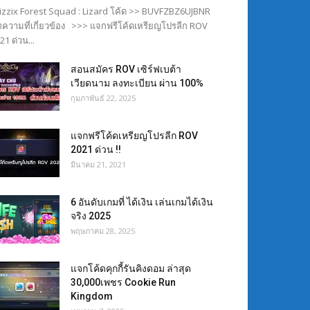
izzix Forest Squad : Lizard โค้ด >> BUVFZBZ6UJBNR
ความที่เกี่ยวข้อง >>> แจกฟรีโค้ดเหรียญโปรลีก ROV
21 ด่วน...
สอนสมัคร ROV เซิร์ฟเบต้า
เวียดนาม ลงทะเบียน ผ่าน 100%
กุมภาพันธ์ 22, 2025
แจกฟรีโค้ดเหรียญโปรลีก ROV
2021 ด่วน !!
มีนาคม 21, 2021
6 อันดับเกมที่ ได้เงิน เล่นเกมได้เงิน
จริง 2025
พฤษภาคม 28, 2025
แจกโค้ดคุกกี้รันคิงดอม ล่าสุด
30,000เพชร Cookie Run
Kingdom