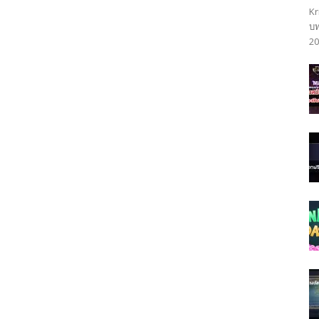
Kr
บท
20