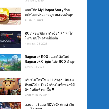
เมษายน 7, 2025
แจกโค้ด My Hotpot Story ร้าน
หม้อไฟแห่งความสุข อัพเดทล่าสุด
มีนาคม 3, 2023
ROV สอนวิธีการทำชื่อ “ สี ” ทำได้
ในระบบโทรศัพท์มือถือ
กรกฎาคม 25, 2021
Ragnarok ROO : แจกโค้ดใหม่
Ragnarok Origin โค้ด ROO ล่าสุด
ตุลาคม 24, 2023
เดี่ยวไมโครโฟน 11 ถ้าคุณเป็นคน
ที่รักพี่โน้ส ตัวจริงต้องไปชื้อของที่มี
ลิขสิทธิ์แท้ เท่านั้น !!
พฤศจิกายน 25, 2015
สอนดาวโหลด ROV เซิร์ฟเบต้าจีน