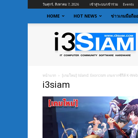
วันศุกร์, สิงหาคม 7, 2026
เข้าสู่ระบบ/เข้าร่วม
Events
HOME
HOT NEWS
ข่าวเกมมือถือ
I3siam
|
ข่าว
ไอที
อัพเดท
ข้อมูล
ข่าวสาร
หน้าแรก
[เกมใหม่] Island: Exorcism เกมจากซีรีส์ K-Webt
เกี่ยว
i3siam
กับ
ข่าว
เทคโนโลยี