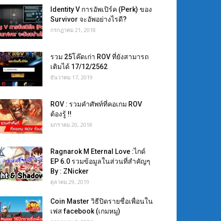
Identity V การอัพเปิร์ค (Perk) ของ
Survivor จะอัพอย่างไรดี?
กรกฎาคม 21, 2018
รวม 25โค๊ดเก่า ROV ที่ยังสามารถ
เติมได้ 17/12/2562
ธันวาคม 17, 2019
ROV : รวมคำศัพท์ที่คอเกม ROV
ต้องรู้ !!
มกราคม 20, 2018
Ragnarok M Eternal Love :ไกด์
EP 6.0 รวมข้อมูลในส่วนที่สำคัญๆ
By : ZNicker
ตุลาคม 29, 2019
Coin Master วิธีปิดรายชื่อเพื่อนใน
เฟส facebook (เกมหมู)