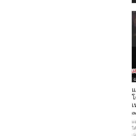
G
แ
โ
เ
i3
แจ
โค
: 