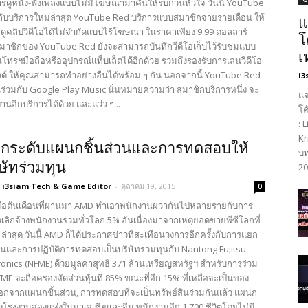
การดูหนัง-ฟังเพลงแบบไม่มีโฆษณามาคั่นให้รบกวนหัวใจ วันนี้ YouTube
 กับบริการใหม่ล่าสุด YouTube Red บริการแบบสมาชิกจ่ายรายเดือน ให้
แ
ูคลิปวีดีโอได้ไม่จำกัดแบบไร้โฆษณา ในราคาเพียง 9.99 ดอลลาร์
โ
มาชิกของ YouTube Red ยังจะสามารถบันทึกวีดีโอเก็บไว้รับชมแบบ
เ
ทรฯมือถือหรืออุปกรณ์แท็บเล็ตได้อีกด้วย รวมถึงรองรับการเล่นวีดีโอ
ด์ ให้คุณสามารถทำอย่างอื่นได้พร้อม ๆ กัน นอกจากนี้ YouTube Red
i3
ร่วมกับ Google Play Music นั่นหมายความว่า สมาชิกบริการหนึ่ง จะ
แจ
นอีกบริการได้ด้วย และแว่ว ๆ...
โค
: 
Kr
กระดับแผนกชิ้นส่วนและการทดสอบให้
บท
ิษัทร่วมทุน
20
i3siam Tech & Game Editor
-
ตุลาคม 19, 2015
0
เมื่อต้นเดือนที่ผ่านมา AMD ทำเอาพนักงานผวากันไปหลายรายกับการ
เลิกจ้างพนักงานรวมทั่วโลก 5% อันเนื่องมาจากเหตุยอดขายพีซีโลกที่
 ล่าสุด วันนี้ AMD ก็ได้ประกาศข่าวที่สะเทือนวงการอีกครั้งกับการแยก
วนและการปฏิบัติการทดสอบเป็นบริษัทร่วมทุนกับ Nantong Fujitsu
onics (NFME) ด้วยมูลค่าสุทธิ 371 ล้านเหรียญสหรัฐฯ สำหรับการร่วม
 NFME จะถือครองสัดส่วนหุ้นที่ 85% ขณะที่อีก 15% ที่เหลือจะเป็นของ
จากแผนกชิ้นส่วน, การทดสอบที่จะเป็นทรัพย์สินร่วมกันแล้ว แผนก
ึงโรงงานสองแห่งในมาเลเซียและจีน พนักงานอีก 1,700 ชีวิตโดยไม่มี