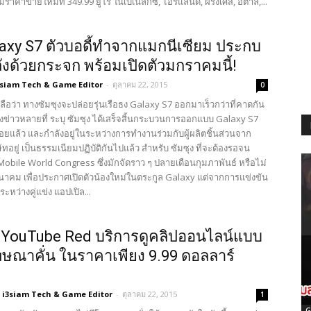
ีราคาขายใหม่ที่ 349.99 ยูโร ในเบเนลักซ์, ไอร์แลนด์, ฝรั่งเศส, อิตาลี,...
laxy S7 ตัวบอดี้ทำจากแมกนีเซียม ประกบ
ังด้วยกระจก พร้อมเปิดตัวมกราคมนี้!
3siam Tech & Game Editor
-
ตุลาคม 22, 2015
0
าวลือว่า ทางซัมซุงจะปล่อยรุ่นเรือธง Galaxy S7 ออกมาเร็วกว่าที่คาดกัน
งข่าวหลายที่ ระบุ ซัมซุง ได้เสร็จสิ้นกระบวนการออกแบบ Galaxy S7
บร้อยแล้ว และกำลังอยู่ในระหว่างการทำงานร่วมกับผู้ผลิตชิ้นส่วนจาก
ัทอยู่ เป็นธรรมเนียมปฏิบัติกันไปแล้ว สำหรับ ซัมซุง ที่จะต้องรอจน
Mobile World Congress ซึ่งมักจัดราว ๆ ปลายเดือนกุมภาพันธ์ หรือไม่
มีนาคม เพื่อประกาศเปิดตัวน้องใหม่ในตระกูล Galaxy แต่จากการแข่งขัน
น ระหว่างคู่แข่ง แอปเปิล...
ว YouTube Red บริการดูคลิปออนไลน์แบบ
ฆษณาคั่น ในราคาเพียง 9.99 ดอลลาร์
i3siam Tech & Game Editor
-
ตุลาคม 22, 2015
1
G