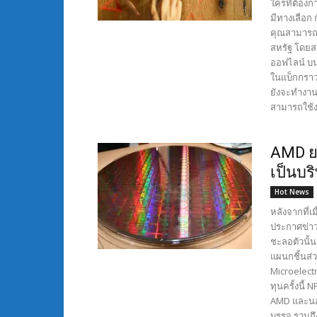
ใครที่ต้อง
มีทางเลือก
คุณสามารถด
สหรัฐ โดยส
ออฟไลน์ บนโ
ในแบ็กกราว
ยังจะทำงาน
สามารถใช้งา
AMD ย
เป็นบร
Hot News
หลังจากที่
ประกาศข่าว
ชะลอตัวนั้น
แผนกชิ้นส่
Microelectr
ทุนครั้งนี้
AMD และนอก
บรรจุ รวมถ