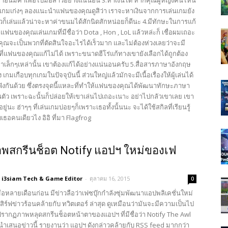
อันมีค่าเพื่อไปม่อสาวอย่างแน่นอน 3.หาเงินได้ หากคุณผู้หญิงคนไหน
่นเกมเก่งๆ ลองแนะนำแฟนของคุณดูสิว่า เราจะหาเงินจากการเล่นเกมยัง
วก็เล่นแล้วน่าจะหาค่าขนมได้สักนิดสักหน่อยก็ดีนะ 4.มีทักษะในการแก้
้าแฟนของคุณเล่นเกมที่มีชื่อว่า Dota , Hon , LoL แล้วหล่ะก็ เชื่อผมเถอะ
ุณจะเป็นพวกที่ตัดสินใจอะไรได้เร็วมาก และไม่ต้องห่วงเลยว่าจะมี
ี่แฟนของคุณแก้ไม่ได้ เพราะขนาดฮีโร่แก้ทางเขายังเลือกได้ถูกต้อง
าเล็กๆเหล่านั้น เขาต้องแก้ได้อย่างแน่นอนครับ 5.สื่อสารภาษาอังกฤษ
ง เกมเกือบทุกเกมในปัจจุบันนี้ ส่วนใหญ่แล้วมักจะมีเนื้อเรื่องให้ผู้เล่นได้
่งฟังกันด้วย ซึ่งตรงจุดนี้แหละที่ทำให้แฟนของคุณได้พัฒนาทักษะภาษา
ตัว เพราะฉะนั้นก็ปล่อยให้เขาเล่นไปเถอะเนาะ อย่าไปกลัวเขาเลย เขา
้อยู่นะ ฮ่าๆๆ ที่เล่นเกมบ่อยๆก็เพราะเธอทั้งนั้นนะ จะได้ใช้สกิลที่เรียนรู้
บเธอคนเดียวไง อิอิ ที่มา Flagfrog
พสกรีนช็อต Notify แอปฯ ใหม่ของเฟ
i3siam Tech & Game Editor
-
ตุลาคม 16, 2015
0
มื่อหลายเดือนก่อน มีข่าวลือว่าเฟซบุ๊กกำลังซุ่มพัฒนาแอปพลิเคชั่นใหม่
เสิร์ฟข่าวร้อนคล้ายกับ ทวิตเตอร์ ล่าสุด ดูเหมือนว่ามันจะมีความเป็นไป
่อปรากฏภาพหลุดสกรีนช็อตหน้าตาของแอปฯ ที่มีชื่อว่า Notify The Awl
่นำเสนอข่าวนี้ รายงานว่า แอปฯ ดังกล่าวคล้ายกับ RSS feed มากกว่า