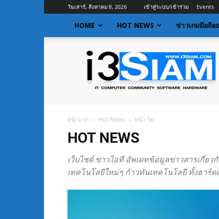
วันเสาร์, สิงหาคม 8, 2026
เข้าสู่ระบบ/เข้าร่วม
Events
HOME
HOT NEWS
ข่าวเกมมือถือ
I3siam
|
ข่าว
ไอที
อัพเดท
ข้อมูล
ข่าวสาร
หน้าแรก
Hot News
หน้า 96
เกี่ยว
HOT NEWS
กับ
ข่าว
เทคโนโลยี
เว็บไซต์ ข่าวไอที อัพเดทข้อมูลข่าวสารเกี่ยว
เทคโนโลยีใหม่ๆ ก้าวทันเทคโนโลยี ทั้งฮาร์ดแ