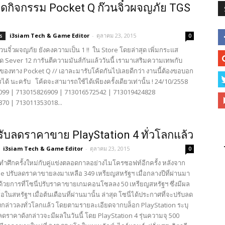
ดกิจกรรม Pocket Q ก๊วนจิ๋วผจญภัย TGS
i3siam Tech & Game Editor
-
ตุลาคม 23, 2015
s
0
วนจิ๋วผจญภัย ยังคงความเป็น 1 !! ใน Store โดยล่าสุด เพิ่มกระแส
ด Sever 12 การันตีความมันส์กันแล้ววันนี้ เรามาเสริมความเทพกับ
 ของทาง Pocket Q // เอาละมารับโค้ดกันไปเลยดีกว่า งานนี้ต้องขอบอก
รได้ นะครับ โค้ดจะสามารถใช้ได้เพียงครั้งเดียวเท่านั้น ! 24/10/2558
99 | 713015826909 | 713016572542 | 713019424828
70 | 713011353018...
ปรับลดราคาขาย PlayStation 4 ทั่วโลกแล้ว
i3siam Tech & Game Editor
-
ตุลาคม 23, 2015
0
มทำศึกครั้งใหม่กับคู่แข่งตลอดกาลอย่างไมโครซอฟท์อีกครั้ง หลังจาก
ne ปรับลดราคาขายลงมาเหลือ 349 เหรียญสหรัฐฯ เมื่อกลางปีที่ผ่านมา
วยการที่โซนี่ปรับราคาขายเกมคอนโซลลง 50 เหรียญสหรัฐฯ ซึ่งมีผล
อในสหรัฐฯ เมื่อต้นเดือนที่ผ่านมานั้น ล่าสุด โซนี่ได้ประกาศที่จะปรับลด
กล่าวลงทั่วโลกแล้ว โดยตามรายละเอียดจากบล็อก PlayStation ระบุ
ลดราคาดังกล่าวจะมีผลในวันนี้ โดย PlayStation 4 รุ่นความจุ 500