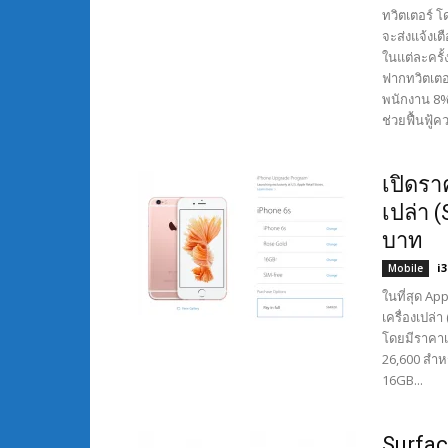
ทวิตเตอร์ โ
จะส่งแจ้งเต
ในแต่ละครั้ง
ฟากทวิตเตอร
พนักงาน 8% 
ช่วยฟื้นฟู้
เปิดรา
เปล่า (
บาท
i
Mobile
ในที่สุด A
เครื่องเปล่า
โดยมีราคาเ
26,600 สำหร
16GB...
Surfac