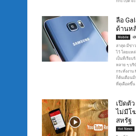
กิกะไบต์ จะม
ลือ Ga
ด้านหล
i
Mobile
ล่าสุด มีข่
ไว้ โดยแหล่
เป็นที่เรีย
หลาย ๆ บริษ
กระทั่งงาน 
ก็ต้นเดือน
ที่ดุเดือดขึ้
เปิดตั
ไม่มีโ
สหรัฐ
Hot News