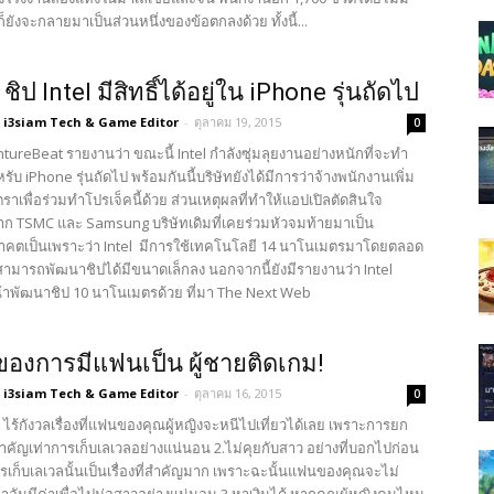
ก็ยังจะกลายมาเป็นส่วนหนึ่งของข้อตกลงด้วย ทั้งนี้...
 ชิป Intel มีสิทธิ์ได้อยู่ใน iPhone รุ่นถัดไป
i3siam Tech & Game Editor
-
ตุลาคม 19, 2015
0
ntureBeat รายงานว่า ขณะนี้ Intel กำลังซุ่มลุยงานอย่างหนักที่จะทำ
รับ iPhone รุ่นถัดไป พร้อมกันนี้บริษัทยังได้มีการว่าจ้างพนักงานเพิ่ม
ัตราเพื่อร่วมทำโปรเจ็คนี้ด้วย ส่วนเหตุผลที่ทำให้แอปเปิลตัดสินใจ
ก TSMC และ Samsung บริษัทเดิมที่เคยร่วมหัวจมท้ายมาเป็น
าคตเป็นเพราะว่า Intel มีการใช้เทคโนโลยี 14 นาโนเมตรมาโดยตลอด
้สามารถพัฒนาชิปได้มีขนาดเล็กลง นอกจากนี้ยังมีรายงานว่า Intel
น้าพัฒนาชิป 10 นาโนเมตรด้วย ที่มา The Next Web
ีของการมีแฟนเป็น ผู้ชายติดเกม!
i3siam Tech & Game Editor
-
ตุลาคม 16, 2015
0
าน ไร้กังวลเรื่องที่แฟนของคุณผู้หญิงจะหนีไปเที่ยวได้เลย เพราะการยก
สำคัญเท่าการเก็บเลเวลอย่างแน่นอน 2.ไม่คุยกับสาว อย่างที่บอกไปก่อน
การเก็บเลเวลนั้นเป็นเรื่องที่สำคัญมาก เพราะฉะนั้นแฟนของคุณจะไม่