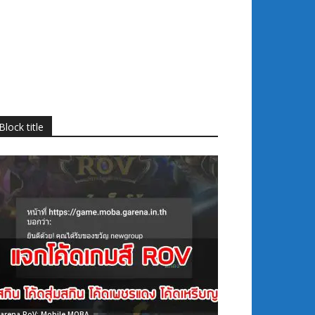
Block title
arena RoV: Mobile MOBA