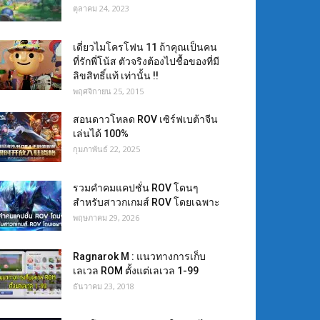
ตุลาคม 24, 2023
เดี่ยวไมโครโฟน 11 ถ้าคุณเป็นคน
ที่รักพี่โน้ส ตัวจริงต้องไปชื้อของที่มี
ลิขสิทธิ์แท้ เท่านั้น !!
พฤศจิกายน 25, 2015
สอนดาวโหลด ROV เซิร์ฟเบต้าจีน
เล่นได้ 100%
กุมภาพันธ์ 22, 2025
รวมคำคมแคปชั่น ROV โดนๆ
สำหรับสาวกเกมส์ ROV โดยเฉพาะ
พฤษภาคม 29, 2026
Ragnarok M : แนวทางการเก็บ
เลเวล ROM ตั้งแต่เลเวล 1-99
ธันวาคม 23, 2018