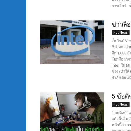
การเลิกจ้าง
ข่าวลือ
Hot News
เว็บไซต์ Ve
ชิป SoC สำห
อีก 1,000 อ
โบกมือลาจา
Intel ในอน
ซึ่งจะทำให
กำลังเดินห
5 ข้อด
Hot News
1.อยู่ติดบ้
แก้วนั้นไม่
หน้านี้ว่า 