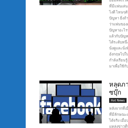
ยอมสละเวลา
ที่มีแฟนเล
ไงดี ไหนๆตั
ปัญหา ยิ่งถ
ว่าแฟนของค
ปัญหาอะไรท
แล้วกับปัญห
ได้ระดับหนึ่
นั่งดูและนั
อังกฤษไปใน
กำลังเรียนรู
มาเพื่อใช้กั
หลุดภา
ซบุ๊ก
Hot News
หลังจากที่เ
ที่มีลักษณะ
ได้จริง เมื
แหล่งข่าวที