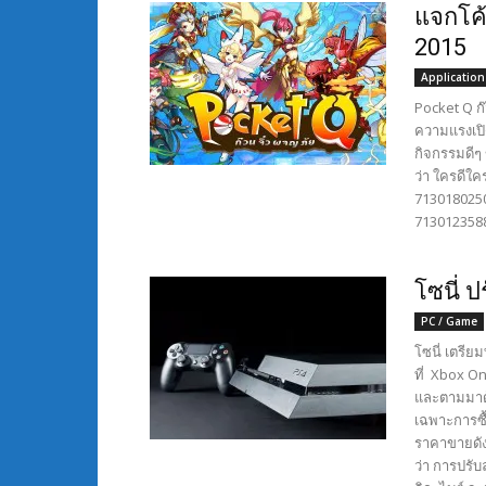
แจกโค้
2015
Application
Pocket Q ก๊
ความแรงเปิ
กิจกรรมดีๆ
ว่า ใครดีใค
7130180250
7130123588
โซนี่ 
PC / Game
โซนี่ เตรีย
ที่ Xbox O
และตามมาด้
เฉพาะการซื้
ราคาขายดัง
ว่า การปรับ