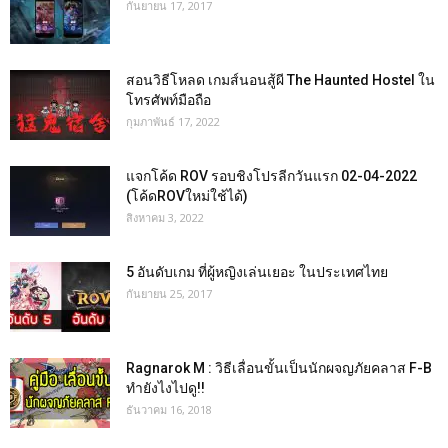
กันยายน 17, 2017
สอนวิธีโหลด เกมส์นอนสู้ผี The Haunted Hostel ใน
โทรศัพท์มือถือ
กุมภาพันธ์ 17, 2022
แจกโค้ด ROV รอบชิงโปรลีกวันแรก 02-04-2022
(โค้ดROVใหม่ใช้ได้)
สิงหาคม 3, 2022
5 อันดับเกม ที่ผู้หญิงเล่นเยอะ ในประเทศไทย
กันยายน 25, 2017
Ragnarok M : วิธีเลื่อนขั้นเป็นนักผจญภัยคลาส F-B
ทำยังไงไปดู!!
ธันวาคม 16, 2018