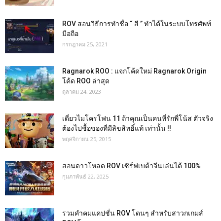
ROV สอนวิธีการทำชื่อ “ สี ” ทำได้ในระบบโทรศัพท์
มือถือ
กรกฎาคม 25, 2021
Ragnarok ROO : แจกโค้ดใหม่ Ragnarok Origin
โค้ด ROO ล่าสุด
ตุลาคม 24, 2023
เดี่ยวไมโครโฟน 11 ถ้าคุณเป็นคนที่รักพี่โน้ส ตัวจริง
ต้องไปชื้อของที่มีลิขสิทธิ์แท้ เท่านั้น !!
พฤศจิกายน 25, 2015
สอนดาวโหลด ROV เซิร์ฟเบต้าจีนเล่นได้ 100%
กุมภาพันธ์ 22, 2025
รวมคำคมแคปชั่น ROV โดนๆ สำหรับสาวกเกมส์