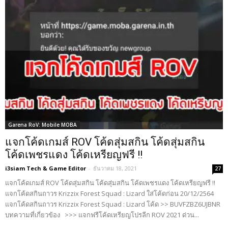
Garena RoV: Mobile MOBA
แจกโค้ดเกมส์ ROV โค้ดสุ่มสกิน โค้ดสุ่มสกิน
โค้ดเพชรแดง โค้ดเหรียญฟรี !!
i3siam Tech & Game Editor
-
ธันวาคม 18, 2021
27
แจกโค้ดเกมส์ ROV โค้ดสุ่มสกิน โค้ดสุ่มสกิน โค้ดเพชรแดง โค้ดเหรียญฟรี !!
แจกโค้ดสกินถาวร Krizzix Forest Squad : Lizard ใส่โค้ดก่อน 20/12/2564
แจกโค้ดสกินถาวร Krizzix Forest Squad : Lizard โค้ด >> BUVFZBZ6UJBNR
บทความที่เกี่ยวข้อง >>> แจกฟรีโค้ดเหรียญโปรลีก ROV 2021 ด่วน...