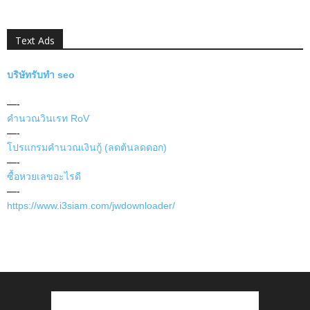
Text Ads
บริษัทรับทำ seo
—-
คำนวณวินเรท RoV
—-
โปรแกรมคำนวณเงินกู้ (ลดต้นลดดอก)
—-
ซื้อหวยเลขอะไรดี
—-
https://www.i3siam.com/jwdownloader/