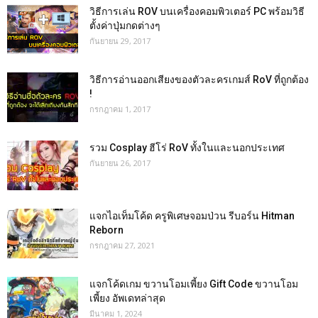
วิธีการเล่น ROV บนเครื่องคอมพิวเตอร์ PC พร้อมวิธี
ตั้งค่าปุ่มกดต่างๆ
กันยายน 29, 2017
วิธีการอ่านออกเสียงของตัวละครเกมส์ RoV ที่ถูกต้อง
!
กรกฎาคม 1, 2017
รวม Cosplay ฮีโร่ RoV ทั้งในและนอกประเทศ
กันยายน 26, 2017
แจกไอเท็มโค้ด ครูพิเศษจอมป่วน รีบอร์น Hitman
Reborn
กรกฎาคม 27, 2021
แจกโค้ดเกม ขวานโอมเพี้ยง Gift Code ขวานโอม
เพี้ยง อัพเดทล่าสุด
มีนาคม 1, 2024