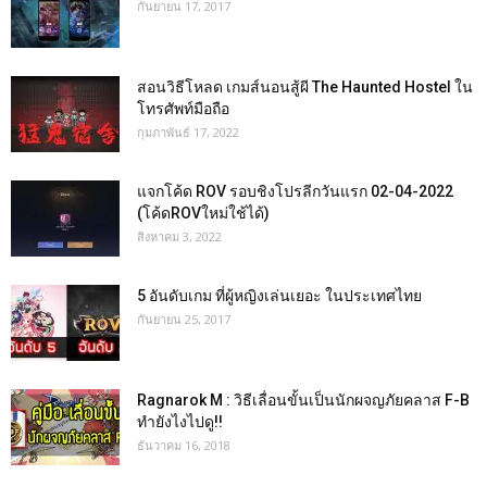
กันยายน 17, 2017
สอนวิธีโหลด เกมส์นอนสู้ผี The Haunted Hostel ใน
โทรศัพท์มือถือ
กุมภาพันธ์ 17, 2022
แจกโค้ด ROV รอบชิงโปรลีกวันแรก 02-04-2022
(โค้ดROVใหม่ใช้ได้)
สิงหาคม 3, 2022
5 อันดับเกม ที่ผู้หญิงเล่นเยอะ ในประเทศไทย
กันยายน 25, 2017
Ragnarok M : วิธีเลื่อนขั้นเป็นนักผจญภัยคลาส F-B
ทำยังไงไปดู!!
ธันวาคม 16, 2018