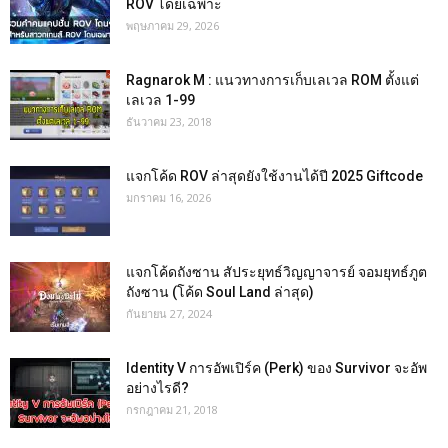
ROV โดยเฉพาะ
พฤษภาคม 29, 2026
Ragnarok M : แนวทางการเก็บเลเวล ROM ตั้งแต่
เลเวล 1-99
ธันวาคม 23, 2018
แจกโค้ด ROV ล่าสุดยังใช้งานได้ปี 2025 Giftcode
มกราคม 16, 2026
แจกโค้ดถังซาน สัประยุทธ์วิญญาจารย์ จอมยุทธ์ภูต
ถังซาน (โค้ด Soul Land ล่าสุด)
กันยายน 27, 2024
Identity V การอัพเปิร์ค (Perk) ของ Survivor จะอัพ
อย่างไรดี?
กรกฎาคม 21, 2018