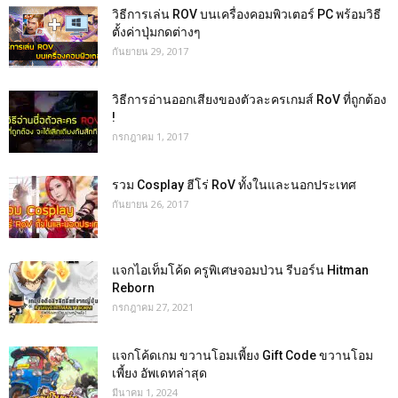
วิธีการเล่น ROV บนเครื่องคอมพิวเตอร์ PC พร้อมวิธี
ตั้งค่าปุ่มกดต่างๆ
กันยายน 29, 2017
วิธีการอ่านออกเสียงของตัวละครเกมส์ RoV ที่ถูกต้อง
!
กรกฎาคม 1, 2017
รวม Cosplay ฮีโร่ RoV ทั้งในและนอกประเทศ
กันยายน 26, 2017
แจกไอเท็มโค้ด ครูพิเศษจอมป่วน รีบอร์น Hitman
Reborn
กรกฎาคม 27, 2021
แจกโค้ดเกม ขวานโอมเพี้ยง Gift Code ขวานโอม
เพี้ยง อัพเดทล่าสุด
มีนาคม 1, 2024