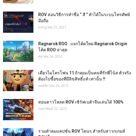
ROV สอนวิธีการทำชื่อ “ สี ” ทำได้ในระบบโทรศัพท์
มือถือ
กรกฎาคม 25, 2021
Ragnarok ROO : แจกโค้ดใหม่ Ragnarok Origin
โค้ด ROO ล่าสุด
ตุลาคม 24, 2023
เดี่ยวไมโครโฟน 11 ถ้าคุณเป็นคนที่รักพี่โน้ส ตัวจริง
ต้องไปชื้อของที่มีลิขสิทธิ์แท้ เท่านั้น !!
พฤศจิกายน 25, 2015
สอนดาวโหลด ROV เซิร์ฟเบต้าจีนเล่นได้ 100%
กุมภาพันธ์ 22, 2025
รวมคำคมแคปชั่น ROV โดนๆ สำหรับสาวกเกมส์