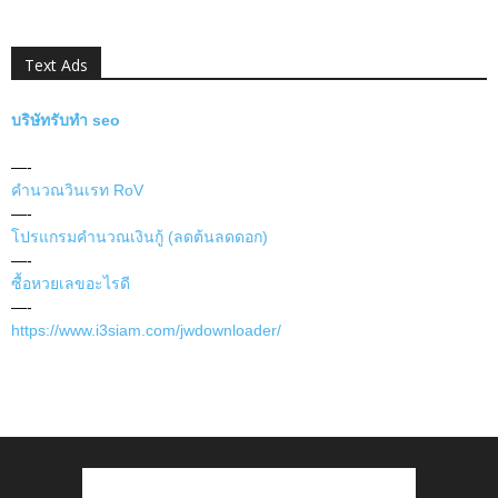
Text Ads
บริษัทรับทำ seo
—-
คำนวณวินเรท RoV
—-
โปรแกรมคำนวณเงินกู้ (ลดต้นลดดอก)
—-
ซื้อหวยเลขอะไรดี
—-
https://www.i3siam.com/jwdownloader/