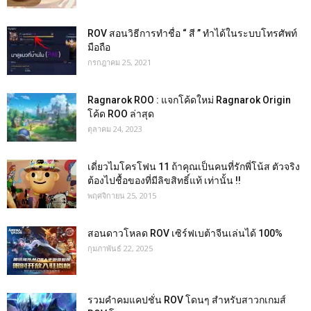
ROV สอนวิธีการทำชื่อ “ สี ” ทำได้ในระบบโทรศัพท์
มือถือ
กรกฎาคม 25, 2021
Ragnarok ROO : แจกโค้ดใหม่ Ragnarok Origin
โค้ด ROO ล่าสุด
ตุลาคม 24, 2023
เดี่ยวไมโครโฟน 11 ถ้าคุณเป็นคนที่รักพี่โน้ส ตัวจริง
ต้องไปชื้อของที่มีลิขสิทธิ์แท้ เท่านั้น !!
พฤศจิกายน 25, 2015
สอนดาวโหลด ROV เซิร์ฟเบต้าจีนเล่นได้ 100%
กุมภาพันธ์ 22, 2025
รวมคำคมแคปชั่น ROV โดนๆ สำหรับสาวกเกมส์