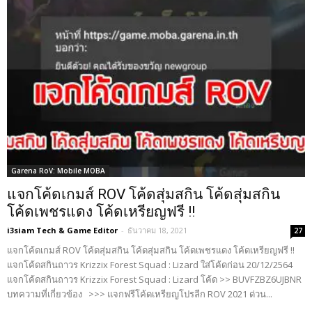
Garena RoV: Mobile MOBA
แจกโค้ดเกมส์ ROV โค้ดสุ่มสกิน โค้ดสุ่มสกิน
โค้ดเพชรแดง โค้ดเหรียญฟรี !!
i3siam Tech & Game Editor
-
ธันวาคม 18, 2021
27
แจกโค้ดเกมส์ ROV โค้ดสุ่มสกิน โค้ดสุ่มสกิน โค้ดเพชรแดง โค้ดเหรียญฟรี !!
แจกโค้ดสกินถาวร Krizzix Forest Squad : Lizard ใส่โค้ดก่อน 20/12/2564
แจกโค้ดสกินถาวร Krizzix Forest Squad : Lizard โค้ด >> BUVFZBZ6UJBNR
บทความที่เกี่ยวข้อง >>> แจกฟรีโค้ดเหรียญโปรลีก ROV 2021 ด่วน...