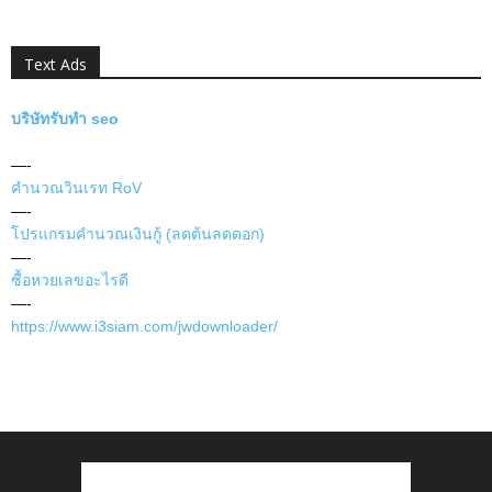
Text Ads
บริษัทรับทำ seo
—-
คำนวณวินเรท RoV
—-
โปรแกรมคำนวณเงินกู้ (ลดต้นลดดอก)
—-
ซื้อหวยเลขอะไรดี
—-
https://www.i3siam.com/jwdownloader/