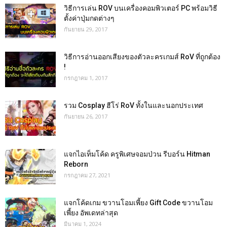
วิธีการเล่น ROV บนเครื่องคอมพิวเตอร์ PC พร้อมวิธี
ตั้งค่าปุ่มกดต่างๆ
กันยายน 29, 2017
วิธีการอ่านออกเสียงของตัวละครเกมส์ RoV ที่ถูกต้อง
!
กรกฎาคม 1, 2017
รวม Cosplay ฮีโร่ RoV ทั้งในและนอกประเทศ
กันยายน 26, 2017
แจกไอเท็มโค้ด ครูพิเศษจอมป่วน รีบอร์น Hitman
Reborn
กรกฎาคม 27, 2021
แจกโค้ดเกม ขวานโอมเพี้ยง Gift Code ขวานโอม
เพี้ยง อัพเดทล่าสุด
มีนาคม 1, 2024