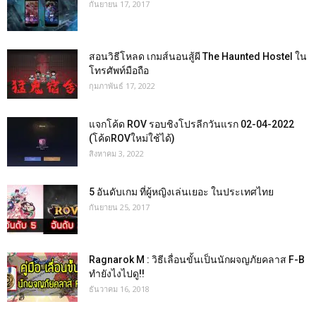
กันยายน 17, 2017
สอนวิธีโหลด เกมส์นอนสู้ผี The Haunted Hostel ใน
โทรศัพท์มือถือ
กุมภาพันธ์ 17, 2022
แจกโค้ด ROV รอบชิงโปรลีกวันแรก 02-04-2022
(โค้ดROVใหม่ใช้ได้)
สิงหาคม 3, 2022
5 อันดับเกม ที่ผู้หญิงเล่นเยอะ ในประเทศไทย
กันยายน 25, 2017
Ragnarok M : วิธีเลื่อนขั้นเป็นนักผจญภัยคลาส F-B
ทำยังไงไปดู!!
ธันวาคม 16, 2018