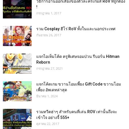
วิธีการอ่านออกเสียงของตัวละครเกมส์ RoV ที่ถูกต้อง
!
กรกฎาคม 1, 2017
รวม Cosplay ฮีโร่ RoV ทั้งในและนอกประเทศ
กันยายน 26, 2017
แจกไอเท็มโค้ด ครูพิเศษจอมป่วน รีบอร์น Hitman
Reborn
กรกฎาคม 27, 2021
แจกโค้ดเกม ขวานโอมเพี้ยง Gift Code ขวานโอม
เพี้ยง อัพเดทล่าสุด
มีนาคม 1, 2024
รวมทวีตฮ่าๆ สำหรับคนที่เล่น ROV เท่านั้นถึงจะ
เข้าใจ อย่างจี้ 555+
ตุลาคม 22, 2017