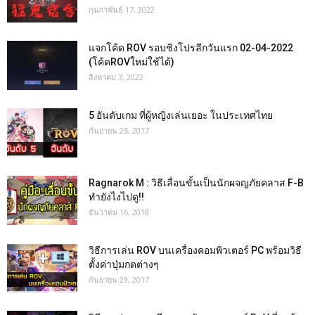
กุมภาพันธ์ 17, 2022
แจกโค้ด ROV รอบชิงโปรลีกวันแรก 02-04-2022
(โค้ดROVใหม่ใช้ได้)
สิงหาคม 3, 2022
5 อันดับเกม ที่ผู้หญิงเล่นเยอะ ในประเทศไทย
กันยายน 25, 2017
Ragnarok M : วิธีเลื่อนขั้นเป็นนักผจญภัยคลาส F-B
ทำยังไงไปดู!!
ธันวาคม 16, 2018
วิธีการเล่น ROV บนเครื่องคอมพิวเตอร์ PC พร้อมวิธี
ตั้งค่าปุ่มกดต่างๆ
กันยายน 29, 2017