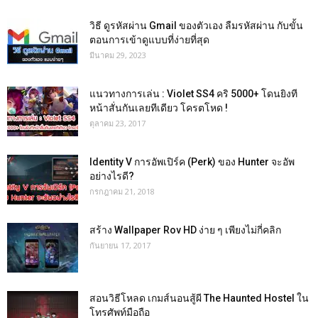
วิธี ดูรหัสผ่าน Gmail ของตัวเอง ลืมรหัสผ่าน กับขั้น
ตอนการเข้าดูแบบที่ง่ายที่สุด
มีนาคม 29, 2023
แนวทางการเล่น : Violet SS4 คริ 5000+ โดนยิงที
หน้าสั่นกันเลยทีเดียว โครตโหด !
ตุลาคม 23, 2017
Identity V การอัพเปิร์ค (Perk) ของ Hunter จะอัพ
อย่างไรดี?
กรกฎาคม 21, 2018
สร้าง Wallpaper Rov HD ง่าย ๆ เพียงไม่กี่คลิก
กันยายน 17, 2017
สอนวิธีโหลด เกมส์นอนสู้ผี The Haunted Hostel ใน
โทรศัพท์มือถือ