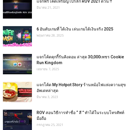
แจกฟรีโค้ดเหรียญโปรลีก ROV 2021 ด่วน !!
มีนาคม 21, 2021
6 อันดับเกมที่ ได้เงิน เล่นเกมได้เงินจริง 2025
พฤษภาคม 28, 2025
แจกโค้ดคุกกี้รันคิงดอม ล่าสุด 30,000เพชร Cookie
Run Kingdom
เมษายน 7, 2025
แจกโค้ด My Hotpot Story ร้านหม้อไฟแห่งความสุข
อัพเดทล่าสุด
มีนาคม 3, 2023
ROV สอนวิธีการทำชื่อ “ สี ” ทำได้ในระบบโทรศัพท์
มือถือ
กรกฎาคม 25, 2021