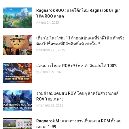
Ragnarok ROO : แจกโค้ดใหม่ Ragnarok Origin
โค้ด ROO ล่าสุด
ตุลาคม 24, 2023
เดี่ยวไมโครโฟน 11 ถ้าคุณเป็นคนที่รักพี่โน้ส ตัวจริง
ต้องไปชื้อของที่มีลิขสิทธิ์แท้ เท่านั้น !!
พฤศจิกายน 25, 2015
สอนดาวโหลด ROV เซิร์ฟเบต้าจีนเล่นได้ 100%
กุมภาพันธ์ 22, 2025
รวมคำคมแคปชั่น ROV โดนๆ สำหรับสาวกเกมส์
ROV โดยเฉพาะ
พฤษภาคม 29, 2026
Ragnarok M : แนวทางการเก็บเลเวล ROM ตั้งแต่
เลเวล 1-99