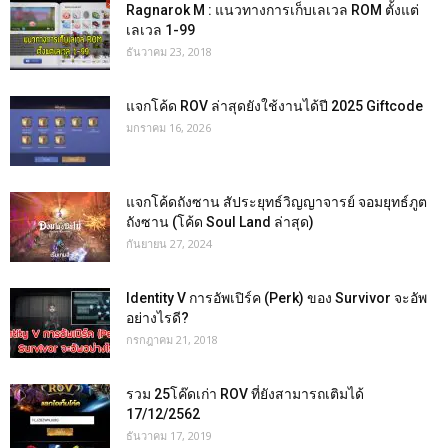
Ragnarok M : แนวทางการเก็บเลเวล ROM ตั้งแต่
เลเวล 1-99
ธันวาคม 23, 2018
แจกโค้ด ROV ล่าสุดยังใช้งานได้ปี 2025 Giftcode
มกราคม 16, 2026
แจกโค้ดถังซาน สัประยุทธ์วิญญาจารย์ จอมยุทธ์ภูต
ถังซาน (โค้ด Soul Land ล่าสุด)
กันยายน 27, 2024
Identity V การอัพเปิร์ค (Perk) ของ Survivor จะอัพ
อย่างไรดี?
กรกฎาคม 21, 2018
รวม 25โค๊ดเก่า ROV ที่ยังสามารถเติมได้
17/12/2562
ธันวาคม 17, 2019