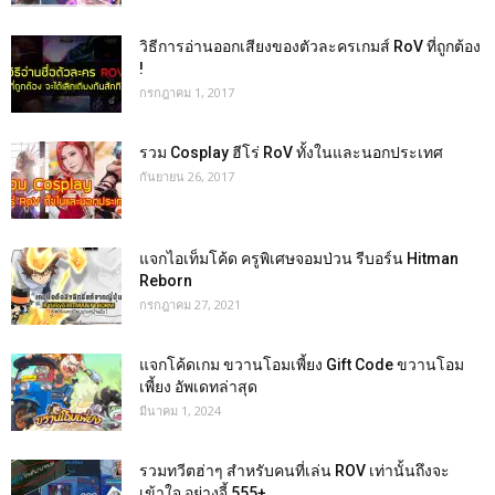
วิธีการอ่านออกเสียงของตัวละครเกมส์ RoV ที่ถูกต้อง
!
กรกฎาคม 1, 2017
รวม Cosplay ฮีโร่ RoV ทั้งในและนอกประเทศ
กันยายน 26, 2017
แจกไอเท็มโค้ด ครูพิเศษจอมป่วน รีบอร์น Hitman
Reborn
กรกฎาคม 27, 2021
แจกโค้ดเกม ขวานโอมเพี้ยง Gift Code ขวานโอม
เพี้ยง อัพเดทล่าสุด
มีนาคม 1, 2024
รวมทวีตฮ่าๆ สำหรับคนที่เล่น ROV เท่านั้นถึงจะ
เข้าใจ อย่างจี้ 555+