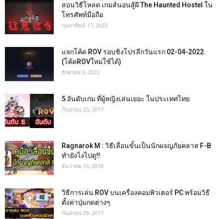
สอนวิธีโหลด เกมส์นอนสู้ผี The Haunted Hostel ใน
โทรศัพท์มือถือ
กุมภาพันธ์ 17, 2022
แจกโค้ด ROV รอบชิงโปรลีกวันแรก 02-04-2022
(โค้ดROVใหม่ใช้ได้)
สิงหาคม 3, 2022
5 อันดับเกม ที่ผู้หญิงเล่นเยอะ ในประเทศไทย
กันยายน 25, 2017
Ragnarok M : วิธีเลื่อนขั้นเป็นนักผจญภัยคลาส F-B
ทำยังไงไปดู!!
ธันวาคม 16, 2018
วิธีการเล่น ROV บนเครื่องคอมพิวเตอร์ PC พร้อมวิธี
ตั้งค่าปุ่มกดต่างๆ
กันยายน 29, 2017