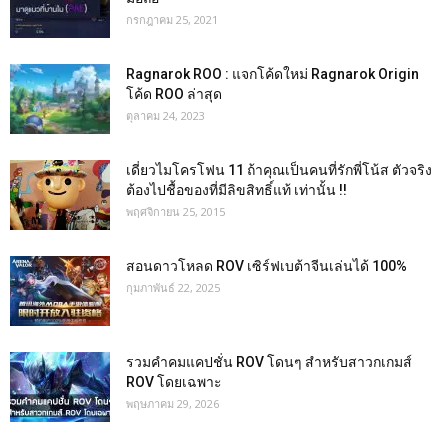
กรกฎาคม 25, 2021
Ragnarok ROO : แจกโค้ดใหม่ Ragnarok Origin
โค้ด ROO ล่าสุด
ตุลาคม 24, 2023
เดี่ยวไมโครโฟน 11 ถ้าคุณเป็นคนที่รักพี่โน้ส ตัวจริง
ต้องไปชื้อของที่มีลิขสิทธิ์แท้ เท่านั้น !!
พฤศจิกายน 25, 2015
สอนดาวโหลด ROV เซิร์ฟเบต้าจีนเล่นได้ 100%
กุมภาพันธ์ 22, 2025
รวมคำคมแคปชั่น ROV โดนๆ สำหรับสาวกเกมส์
ROV โดยเฉพาะ
พฤษภาคม 29, 2026