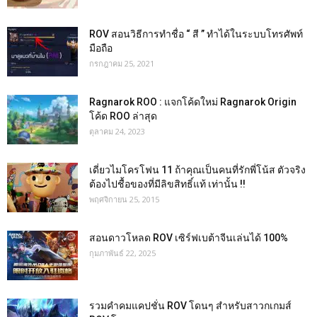
ROV สอนวิธีการทำชื่อ “ สี ” ทำได้ในระบบโทรศัพท์
มือถือ
กรกฎาคม 25, 2021
Ragnarok ROO : แจกโค้ดใหม่ Ragnarok Origin
โค้ด ROO ล่าสุด
ตุลาคม 24, 2023
เดี่ยวไมโครโฟน 11 ถ้าคุณเป็นคนที่รักพี่โน้ส ตัวจริง
ต้องไปชื้อของที่มีลิขสิทธิ์แท้ เท่านั้น !!
พฤศจิกายน 25, 2015
สอนดาวโหลด ROV เซิร์ฟเบต้าจีนเล่นได้ 100%
กุมภาพันธ์ 22, 2025
รวมคำคมแคปชั่น ROV โดนๆ สำหรับสาวกเกมส์