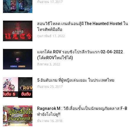
กันยายน 17, 2017
สอนวิธีโหลด เกมส์นอนสู้ผี The Haunted Hostel ใน
โทรศัพท์มือถือ
กุมภาพันธ์ 17, 2022
แจกโค้ด ROV รอบชิงโปรลีกวันแรก 02-04-2022
(โค้ดROVใหม่ใช้ได้)
สิงหาคม 3, 2022
5 อันดับเกม ที่ผู้หญิงเล่นเยอะ ในประเทศไทย
กันยายน 25, 2017
Ragnarok M : วิธีเลื่อนขั้นเป็นนักผจญภัยคลาส F-B
ทำยังไงไปดู!!
ธันวาคม 16, 2018