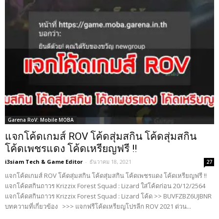
Garena RoV: Mobile MOBA
แจกโค้ดเกมส์ ROV โค้ดสุ่มสกิน โค้ดสุ่มสกิน
โค้ดเพชรแดง โค้ดเหรียญฟรี !!
i3siam Tech & Game Editor
-
ธันวาคม 18, 2021
27
แจกโค้ดเกมส์ ROV โค้ดสุ่มสกิน โค้ดสุ่มสกิน โค้ดเพชรแดง โค้ดเหรียญฟรี !!
แจกโค้ดสกินถาวร Krizzix Forest Squad : Lizard ใส่โค้ดก่อน 20/12/2564
แจกโค้ดสกินถาวร Krizzix Forest Squad : Lizard โค้ด >> BUVFZBZ6UJBNR
บทความที่เกี่ยวข้อง >>> แจกฟรีโค้ดเหรียญโปรลีก ROV 2021 ด่วน...