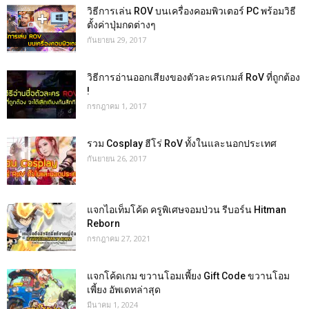
วิธีการเล่น ROV บนเครื่องคอมพิวเตอร์ PC พร้อมวิธี
ตั้งค่าปุ่มกดต่างๆ
กันยายน 29, 2017
วิธีการอ่านออกเสียงของตัวละครเกมส์ RoV ที่ถูกต้อง
!
กรกฎาคม 1, 2017
รวม Cosplay ฮีโร่ RoV ทั้งในและนอกประเทศ
กันยายน 26, 2017
แจกไอเท็มโค้ด ครูพิเศษจอมป่วน รีบอร์น Hitman
Reborn
กรกฎาคม 27, 2021
แจกโค้ดเกม ขวานโอมเพี้ยง Gift Code ขวานโอม
เพี้ยง อัพเดทล่าสุด
มีนาคม 1, 2024