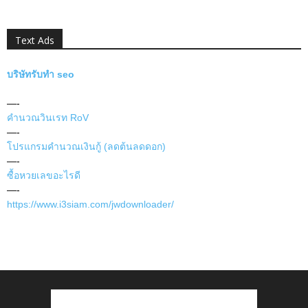
Text Ads
บริษัทรับทำ seo
—-
คำนวณวินเรท RoV
—-
โปรแกรมคำนวณเงินกู้ (ลดต้นลดดอก)
—-
ซื้อหวยเลขอะไรดี
—-
https://www.i3siam.com/jwdownloader/