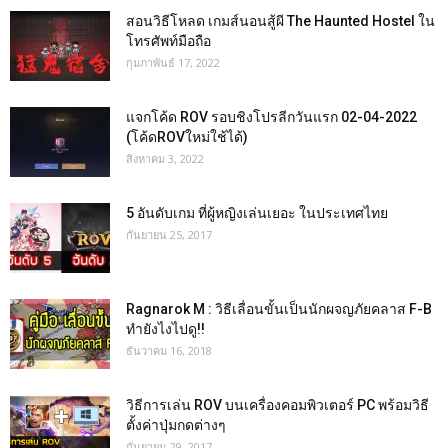
สอนวิธีโหลด เกมส์นอนสู้ผี The Haunted Hostel ใน
โทรศัพท์มือถือ
กุมภาพันธ์ 17, 2022
แจกโค้ด ROV รอบชิงโปรลีกวันแรก 02-04-2022
(โค้ดROVใหม่ใช้ได้)
สิงหาคม 3, 2022
5 อันดับเกม ที่ผู้หญิงเล่นเยอะ ในประเทศไทย
กันยายน 25, 2017
Ragnarok M : วิธีเลื่อนขั้นเป็นนักผจญภัยคลาส F-B
ทำยังไงไปดู!!
ธันวาคม 16, 2018
วิธีการเล่น ROV บนเครื่องคอมพิวเตอร์ PC พร้อมวิธี
ตั้งค่าปุ่มกดต่างๆ
กันยายน 29, 2017