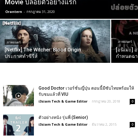
Movie ปล่อยตัวอย่างแรก
Orantern
-
กรกฎาคม 31, 2020
ภาพยนตร์
ภาพยนตร์
[Netflix] The Witcher: Blood Origin
[อนิเมะ] 
ประกาศทำซีรีส์
กำหนดฉาย 
Good Doctor เวอร์ชั่นญี่ปุ่น ตอนนี้มีซับไทยพร้อมให้
รับชมแล้วที่ VIU
i3siam Tech & Game Editor
-
กรกฎาคม 20, 2018
0
ตัวอย่างหนัง รุ่นพี่ (Senior)
i3siam Tech & Game Editor
-
ธันวาคม 2, 2015
0