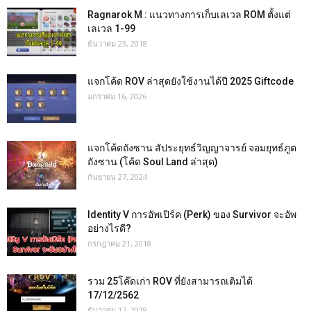
Ragnarok M : แนวทางการเก็บเลเวล ROM ตั้งแต่
เลเวล 1-99
ธันวาคม 23, 2018
แจกโค้ด ROV ล่าสุดยังใช้งานได้ปี 2025 Giftcode
มกราคม 16, 2026
แจกโค้ดถังซาน สัประยุทธ์วิญญาจารย์ จอมยุทธ์ภูต
ถังซาน (โค้ด Soul Land ล่าสุด)
กันยายน 27, 2024
Identity V การอัพเปิร์ค (Perk) ของ Survivor จะอัพ
อย่างไรดี?
กรกฎาคม 21, 2018
รวม 25โค๊ดเก่า ROV ที่ยังสามารถเติมได้
17/12/2562
ธันวาคม 17, 2019