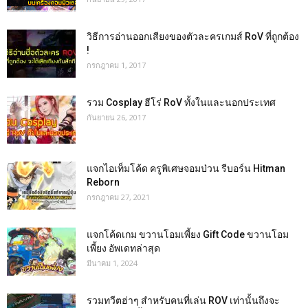
วิธีการอ่านออกเสียงของตัวละครเกมส์ RoV ที่ถูกต้อง
!
กรกฎาคม 1, 2017
รวม Cosplay ฮีโร่ RoV ทั้งในและนอกประเทศ
กันยายน 26, 2017
แจกไอเท็มโค้ด ครูพิเศษจอมป่วน รีบอร์น Hitman
Reborn
กรกฎาคม 27, 2021
แจกโค้ดเกม ขวานโอมเพี้ยง Gift Code ขวานโอม
เพี้ยง อัพเดทล่าสุด
มีนาคม 1, 2024
รวมทวีตฮ่าๆ สำหรับคนที่เล่น ROV เท่านั้นถึงจะ