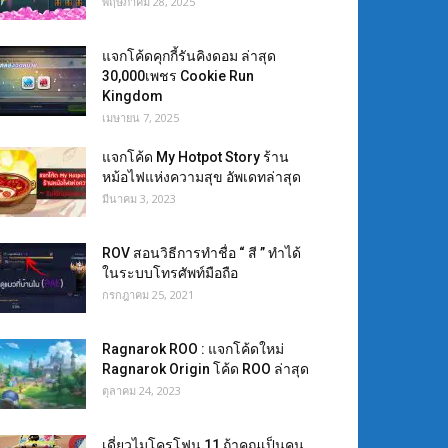
พฤษภาคม 28, 2025
แจกโค้ดคุกกี้รันคิงดอม ล่าสุด
30,000เพชร Cookie Run
Kingdom
เมษายน 7, 2025
แจกโค้ด My Hotpot Story ร้าน
หม้อไฟแห่งความสุข อัพเดทล่าสุด
มีนาคม 3, 2023
ROV สอนวิธีการทำชื่อ “ สี ” ทำได้
ในระบบโทรศัพท์มือถือ
กรกฎาคม 25, 2021
Ragnarok ROO : แจกโค้ดใหม่
Ragnarok Origin โค้ด ROO ล่าสุด
ตุลาคม 24, 2023
เดี่ยวไมโครโฟน 11 ถ้าคุณเป็นคน