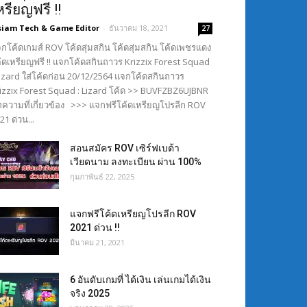
หรียญฟรี !!
siam Tech & Game Editor
-
ธันวาคม 18, 2021
27
กโค้ดเกมส์ ROV โค้ดสุ่มสกิน โค้ดสุ่มสกิน โค้ดเพชรแดง
้ดเหรียญฟรี !! แจกโค้ดสกินถาวร Krizzix Forest Squad
Lizard ใส่โค้ดก่อน 20/12/2564 แจกโค้ดสกินถาวร
izzix Forest Squad : Lizard โค้ด >> BUVFZBZ6UJBNR
ความที่เกี่ยวข้อง >>> แจกฟรีโค้ดเหรียญโปรลีก ROV
21 ด่วน...
สอนสมัคร ROV เซิร์ฟเบต้า
เวียดนาม ลงทะเบียน ผ่าน 100%
กุมภาพันธ์ 22, 2025
แจกฟรีโค้ดเหรียญโปรลีก ROV
2021 ด่วน !!
มีนาคม 21, 2021
6 อันดับเกมที่ ได้เงิน เล่นเกมได้เงิน
จริง 2025