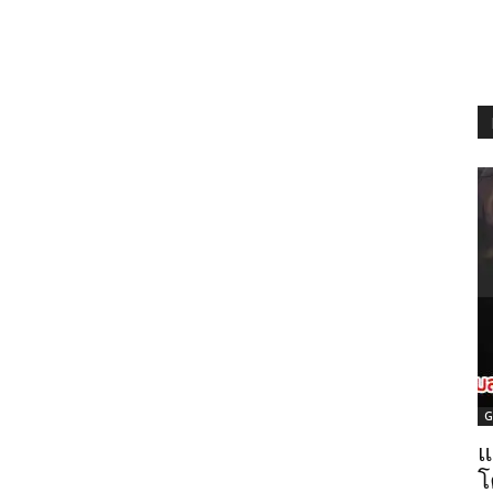
G
แ
โ