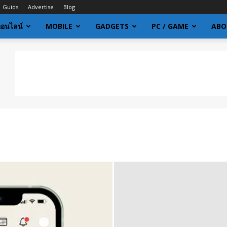
Guids
Advertise
Blog
ออนไลน์
MOBILE
GADGETS
PC / GAME
ABO