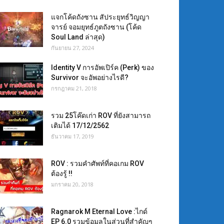
แจกโค้ดถังซาน สัประยุทธ์วิญญา
จารย์ จอมยุทธ์ภูตถังซาน (โค้ด
Soul Land ล่าสุด)
กันยายน 27, 2024
Identity V การอัพเปิร์ค (Perk) ของ
Survivor จะอัพอย่างไรดี?
กรกฎาคม 21, 2018
รวม 25โค๊ดเก่า ROV ที่ยังสามารถ
เติมได้ 17/12/2562
ธันวาคม 17, 2019
ROV : รวมคำศัพท์ที่คอเกม ROV
ต้องรู้ !!
มกราคม 20, 2018
Ragnarok M Eternal Love :ไกด์
EP 6.0 รวมข้อมูลในส่วนที่สำคัญๆ