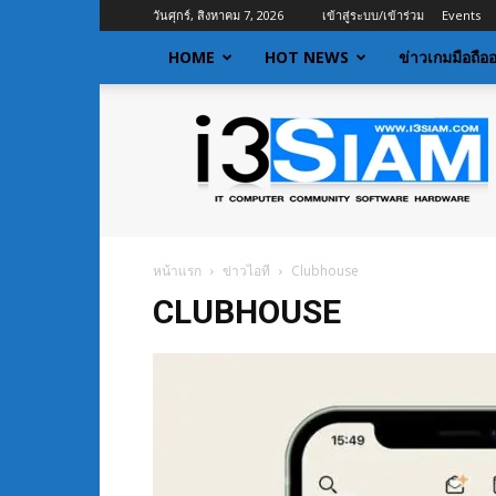
วันศุกร์, สิงหาคม 7, 2026
เข้าสู่ระบบ/เข้าร่วม
Events
HOME
HOT NEWS
ข่าวเกมมือถือ
I3siam
|
ข่าว
ไอที
อัพเดท
ข้อมูล
ข่าวสาร
หน้าแรก
ข่าวไอที
Clubhouse
เกี่ยว
CLUBHOUSE
กับ
ข่าว
เทคโนโลยี