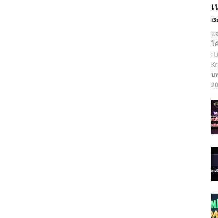
เ
i3
แจ
โค
: 
Kr
บท
20