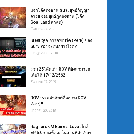
แจกโค้ดถังซาน สัประยุทธ์วิญญา
จารย์ จอมยุทธ์ภูตถังซาน (โค้ด
Soul Land ล่าสุด)
กันยายน 27, 2024
Identity V การอัพเปิร์ค (Perk) ของ
Survivor จะอัพอย่างไรดี?
กรกฎาคม 21, 2018
รวม 25โค๊ดเก่า ROV ที่ยังสามารถ
เติมได้ 17/12/2562
ธันวาคม 17, 2019
ROV : รวมคำศัพท์ที่คอเกม ROV
ต้องรู้ !!
มกราคม 20, 2018
Ragnarok M Eternal Love :ไกด์
EP 6.0 รวมข้อมูลในส่วนที่สำคัญๆ