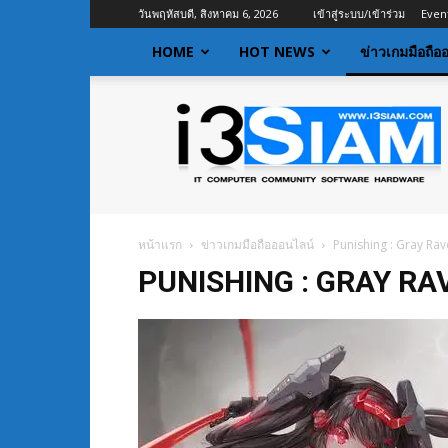
วันพฤหัสบดี, สิงหาคม 6, 2026
เข้าสู่ระบบ/เข้าร่วม
Even
HOME
HOT NEWS
ข่าวเกมมือถือ
I3siam
|
ข่าว
ไอที
อัพเดท
ข้อมูล
ข่าวสาร
หน้าแรก
ข่าวเกมมือถือออนไลน์
Punishing : Gray Ra
เกี่ยว
PUNISHING : GRAY RA
กับ
ข่าว
เทคโนโลยี