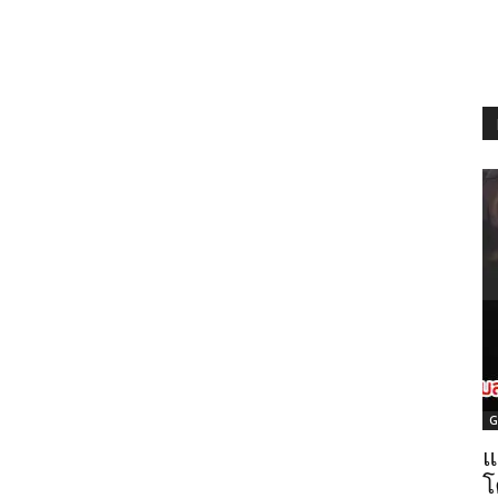
G
แ
โ