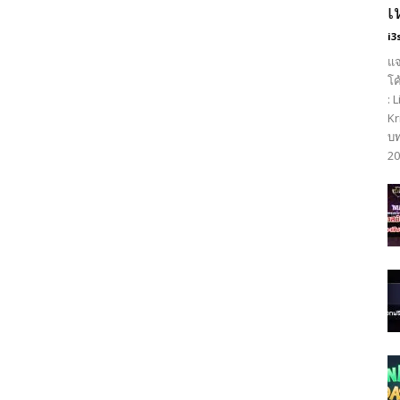
เ
i3
แจ
โค
: 
Kr
บท
20