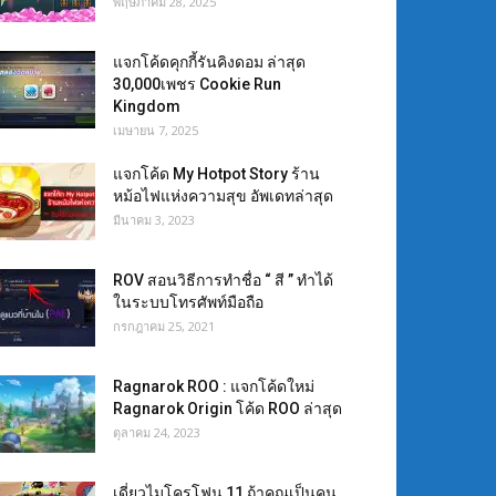
พฤษภาคม 28, 2025
แจกโค้ดคุกกี้รันคิงดอม ล่าสุด
30,000เพชร Cookie Run
Kingdom
เมษายน 7, 2025
แจกโค้ด My Hotpot Story ร้าน
หม้อไฟแห่งความสุข อัพเดทล่าสุด
มีนาคม 3, 2023
ROV สอนวิธีการทำชื่อ “ สี ” ทำได้
ในระบบโทรศัพท์มือถือ
กรกฎาคม 25, 2021
Ragnarok ROO : แจกโค้ดใหม่
Ragnarok Origin โค้ด ROO ล่าสุด
ตุลาคม 24, 2023
เดี่ยวไมโครโฟน 11 ถ้าคุณเป็นคน