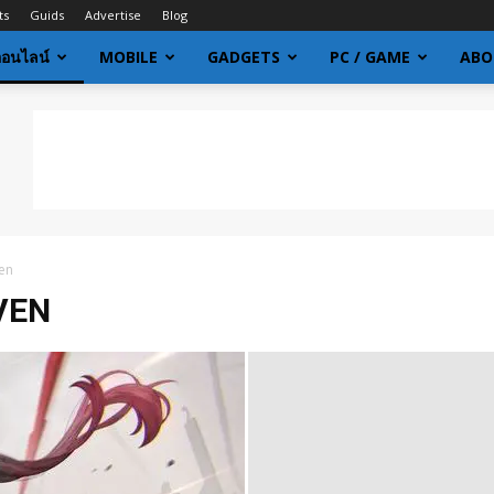
ts
Guids
Advertise
Blog
ออนไลน์
MOBILE
GADGETS
PC / GAME
ABO
ven
VEN