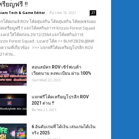
หรียญฟรี !!
siam Tech & Game Editor
-
ธันวาคม 18, 2021
27
กโค้ดเกมส์ ROV โค้ดสุ่มสกิน โค้ดสุ่มสกิน โค้ดเพชรแดง
้ดเหรียญฟรี !! แจกโค้ดสกินถาวร Krizzix Forest Squad
Lizard ใส่โค้ดก่อน 20/12/2564 แจกโค้ดสกินถาวร
izzix Forest Squad : Lizard โค้ด >> BUVFZBZ6UJBNR
ความที่เกี่ยวข้อง >>> แจกฟรีโค้ดเหรียญโปรลีก ROV
21 ด่วน...
สอนสมัคร ROV เซิร์ฟเบต้า
เวียดนาม ลงทะเบียน ผ่าน 100%
กุมภาพันธ์ 22, 2025
แจกฟรีโค้ดเหรียญโปรลีก ROV
2021 ด่วน !!
มีนาคม 21, 2021
6 อันดับเกมที่ ได้เงิน เล่นเกมได้เงิน
จริง 2025