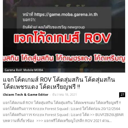
Garena RoV: Mobile MOBA
แจกโค้ดเกมส์ ROV โค้ดสุ่มสกิน โค้ดสุ่มสกิน
โค้ดเพชรแดง โค้ดเหรียญฟรี !!
i3siam Tech & Game Editor
-
ธันวาคม 18, 2021
27
แจกโค้ดเกมส์ ROV โค้ดสุ่มสกิน โค้ดสุ่มสกิน โค้ดเพชรแดง โค้ดเหรียญฟรี !!
แจกโค้ดสกินถาวร Krizzix Forest Squad : Lizard ใส่โค้ดก่อน 20/12/2564
แจกโค้ดสกินถาวร Krizzix Forest Squad : Lizard โค้ด >> BUVFZBZ6UJBNR
บทความที่เกี่ยวข้อง >>> แจกฟรีโค้ดเหรียญโปรลีก ROV 2021 ด่วน...