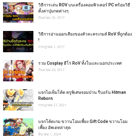
วิธีการเล่น ROV บนเครื่องคอมพิวเตอร์ PC พร้อมวิธี
ตั้งค่าปุ่มกดต่างๆ
กันยายน 29, 2017
วิธีการอ่านออกเสียงของตัวละครเกมส์ RoV ที่ถูกต้อง
!
กรกฎาคม 1, 2017
รวม Cosplay ฮีโร่ RoV ทั้งในและนอกประเทศ
กันยายน 26, 2017
แจกไอเท็มโค้ด ครูพิเศษจอมป่วน รีบอร์น Hitman
Reborn
กรกฎาคม 27, 2021
แจกโค้ดเกม ขวานโอมเพี้ยง Gift Code ขวานโอม
เพี้ยง อัพเดทล่าสุด
มีนาคม 1, 2024