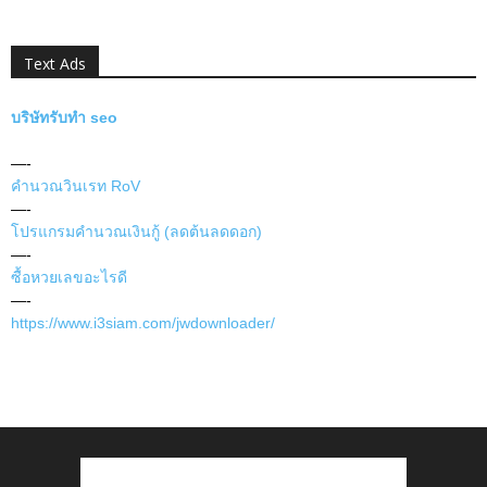
Text Ads
บริษัทรับทำ seo
—-
คำนวณวินเรท RoV
—-
โปรแกรมคำนวณเงินกู้ (ลดต้นลดดอก)
—-
ซื้อหวยเลขอะไรดี
—-
https://www.i3siam.com/jwdownloader/