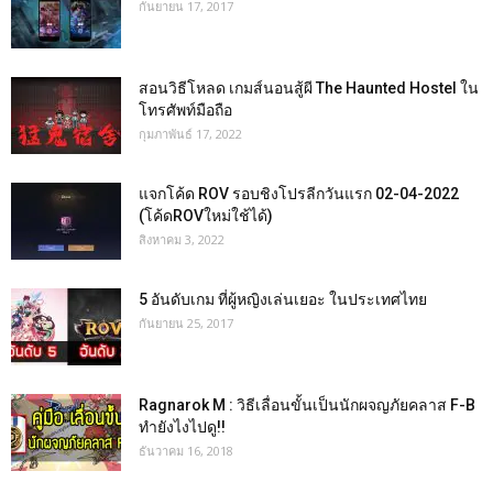
กันยายน 17, 2017
สอนวิธีโหลด เกมส์นอนสู้ผี The Haunted Hostel ใน
โทรศัพท์มือถือ
กุมภาพันธ์ 17, 2022
แจกโค้ด ROV รอบชิงโปรลีกวันแรก 02-04-2022
(โค้ดROVใหม่ใช้ได้)
สิงหาคม 3, 2022
5 อันดับเกม ที่ผู้หญิงเล่นเยอะ ในประเทศไทย
กันยายน 25, 2017
Ragnarok M : วิธีเลื่อนขั้นเป็นนักผจญภัยคลาส F-B
ทำยังไงไปดู!!
ธันวาคม 16, 2018