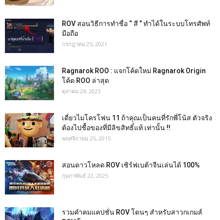
ROV สอนวิธีการทำชื่อ “ สี ” ทำได้ในระบบโทรศัพท์
มือถือ
กรกฎาคม 25, 2021
Ragnarok ROO : แจกโค้ดใหม่ Ragnarok Origin
โค้ด ROO ล่าสุด
ตุลาคม 24, 2023
เดี่ยวไมโครโฟน 11 ถ้าคุณเป็นคนที่รักพี่โน้ส ตัวจริง
ต้องไปชื้อของที่มีลิขสิทธิ์แท้ เท่านั้น !!
พฤศจิกายน 25, 2015
สอนดาวโหลด ROV เซิร์ฟเบต้าจีนเล่นได้ 100%
กุมภาพันธ์ 22, 2025
รวมคำคมแคปชั่น ROV โดนๆ สำหรับสาวกเกมส์