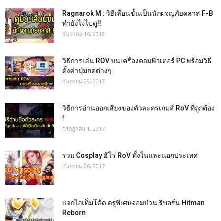
Ragnarok M : วิธีเลื่อนขั้นเป็นนักผจญภัยคลาส F-B
ทำยังไงไปดู!!
ธันวาคม 16, 2018
วิธีการเล่น ROV บนเครื่องคอมพิวเตอร์ PC พร้อมวิธี
ตั้งค่าปุ่มกดต่างๆ
กันยายน 29, 2017
วิธีการอ่านออกเสียงของตัวละครเกมส์ RoV ที่ถูกต้อง
!
กรกฎาคม 1, 2017
รวม Cosplay ฮีโร่ RoV ทั้งในและนอกประเทศ
กันยายน 26, 2017
แจกไอเท็มโค้ด ครูพิเศษจอมป่วน รีบอร์น Hitman
Reborn