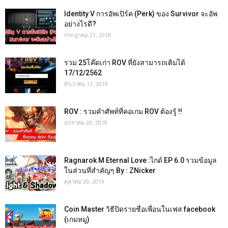
Identity V การอัพเปิร์ค (Perk) ของ Survivor จะอัพ
อย่างไรดี?
กรกฎาคม 21, 2018
รวม 25โค๊ดเก่า ROV ที่ยังสามารถเติมได้
17/12/2562
ธันวาคม 17, 2019
ROV : รวมคำศัพท์ที่คอเกม ROV ต้องรู้ !!
มกราคม 20, 2018
Ragnarok M Eternal Love :ไกด์ EP 6.0 รวมข้อมูล
ในส่วนที่สำคัญๆ By : ZNicker
ตุลาคม 29, 2019
Coin Master วิธีปิดรายชื่อเพื่อนในเฟส facebook
(เกมหมู)