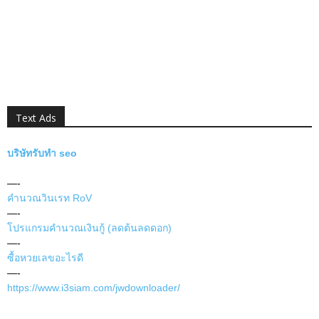
Text Ads
บริษัทรับทำ seo
—-
คำนวณวินเรท RoV
—-
โปรแกรมคำนวณเงินกู้ (ลดต้นลดดอก)
—-
ซื้อหวยเลขอะไรดี
—-
https://www.i3siam.com/jwdownloader/