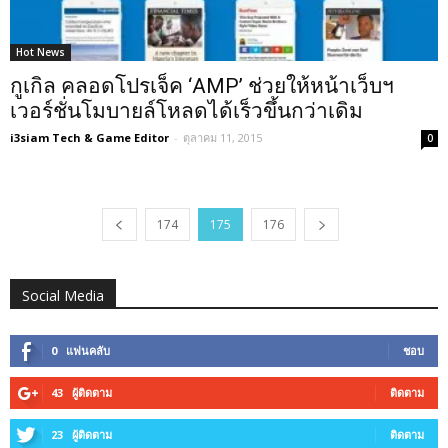
Hot News
กูเกิล คลอดโปรเจ็ค ‘AMP’ ช่วยให้หน้าเว็บฯ
เวอร์ชั่นโมบายล์โหลดได้เร็วขึ้นกว่าเดิม
i3siam Tech & Game Editor
-
ตุลาคม 11, 2015
0
174
175
176
Social Media
0
แฟนคลับ
ชอบ
43
ผู้ติดตาม
ติดตาม
23
ผู้ติดตาม
ติดตาม