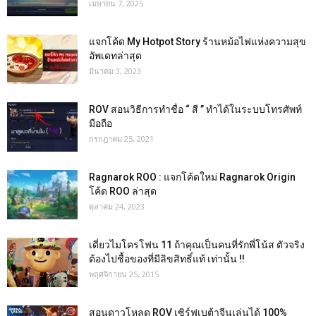
เมษายน 7, 2025
แจกโค้ด My Hotpot Story ร้านหม้อไฟแห่งความสุข
อัพเดทล่าสุด
มีนาคม 3, 2023
ROV สอนวิธีการทำชื่อ “ สี ” ทำได้ในระบบโทรศัพท์
มือถือ
กรกฎาคม 25, 2021
Ragnarok ROO : แจกโค้ดใหม่ Ragnarok Origin
โค้ด ROO ล่าสุด
ตุลาคม 24, 2023
เดี่ยวไมโครโฟน 11 ถ้าคุณเป็นคนที่รักพี่โน้ส ตัวจริง
ต้องไปชื้อของที่มีลิขสิทธิ์แท้ เท่านั้น !!
พฤศจิกายน 25, 2015
สอนดาวโหลด ROV เซิร์ฟเบต้าจีนเล่นได้ 100%