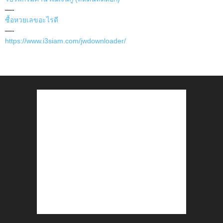
—-
ซื้อหวยเลขอะไรดี
—-
https://www.i3siam.com/jwdownloader/