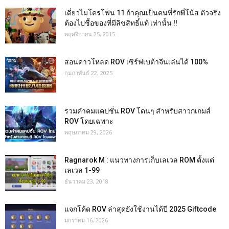
เดี่ยวไมโครโฟน 11 ถ้าคุณเป็นคนที่รักพี่โน้ส ตัวจริง
ต้องไปชื้อของที่มีลิขสิทธิ์แท้ เท่านั้น !!
พฤศจิกายน 25, 2015
สอนดาวโหลด ROV เซิร์ฟเบต้าจีนเล่นได้ 100%
กุมภาพันธ์ 22, 2025
รวมคำคมแคปชั่น ROV โดนๆ สำหรับสาวกเกมส์
ROV โดยเฉพาะ
พฤษภาคม 29, 2026
Ragnarok M : แนวทางการเก็บเลเวล ROM ตั้งแต่
เลเวล 1-99
ธันวาคม 23, 2018
แจกโค้ด ROV ล่าสุดยังใช้งานได้ปี 2025 Giftcode
มกราคม 16, 2026