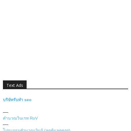
Text Ads
บริษัทรับทำ seo
—-
คำนวณวินเรท RoV
—-
โปรแกรมคำนวณเงินกู้ (ลดต้นลดดอก)