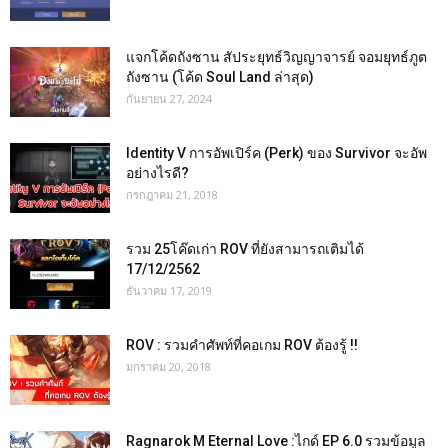
แจกโค้ดถังซาน สัประยุทธ์วิญญาจารย์ จอมยุทธ์ภูต
ถังซาน (โค้ด Soul Land ล่าสุด)
กันยายน 27, 2024
Identity V การอัพเปิร์ค (Perk) ของ Survivor จะอัพ
อย่างไรดี?
กรกฎาคม 21, 2018
รวม 25โค๊ดเก่า ROV ที่ยังสามารถเติมได้
17/12/2562
ธันวาคม 17, 2019
ROV : รวมคำศัพท์ที่คอเกม ROV ต้องรู้ !!
มกราคม 20, 2018
Ragnarok M Eternal Love :ไกด์ EP 6.0 รวมข้อมูล