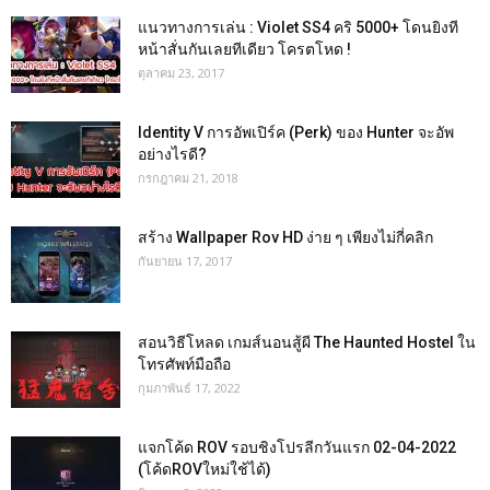
แนวทางการเล่น : Violet SS4 คริ 5000+ โดนยิงที
หน้าสั่นกันเลยทีเดียว โครตโหด !
ตุลาคม 23, 2017
Identity V การอัพเปิร์ค (Perk) ของ Hunter จะอัพ
อย่างไรดี?
กรกฎาคม 21, 2018
สร้าง Wallpaper Rov HD ง่าย ๆ เพียงไม่กี่คลิก
กันยายน 17, 2017
สอนวิธีโหลด เกมส์นอนสู้ผี The Haunted Hostel ใน
โทรศัพท์มือถือ
กุมภาพันธ์ 17, 2022
แจกโค้ด ROV รอบชิงโปรลีกวันแรก 02-04-2022
(โค้ดROVใหม่ใช้ได้)