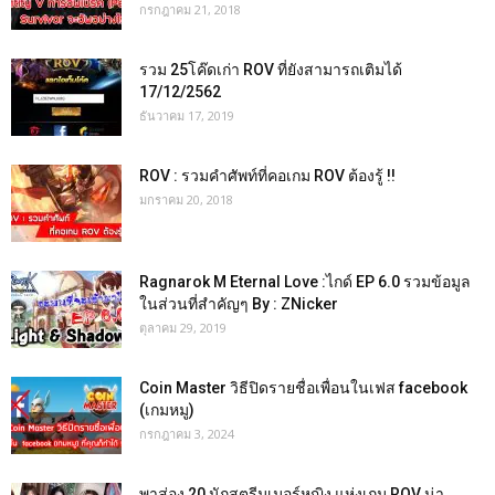
กรกฎาคม 21, 2018
รวม 25โค๊ดเก่า ROV ที่ยังสามารถเติมได้
17/12/2562
ธันวาคม 17, 2019
ROV : รวมคำศัพท์ที่คอเกม ROV ต้องรู้ !!
มกราคม 20, 2018
Ragnarok M Eternal Love :ไกด์ EP 6.0 รวมข้อมูล
ในส่วนที่สำคัญๆ By : ZNicker
ตุลาคม 29, 2019
Coin Master วิธีปิดรายชื่อเพื่อนในเฟส facebook
(เกมหมู)
กรกฎาคม 3, 2024
พาส่อง 20 นักสตรีมเมอร์หญิง แห่งเกม ROV น่า