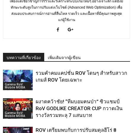
เพียงแต่เชี่ยวชาญการรีวิวและวิเคราะห์ระบบเกมใหม่ๆ อย่างเจาะลึก แต่ยังมี
ทักษะระดับสูงในการปรับแต่งเว็บไซต์ (Advanced Web Optimization) เพื่อ
ส่งมอบประสบการณ์การอ่านที่ลื่นไหล รวดเร็ว และเนื้อหาที่มีคุณภาพสูงสุด
แก่ผู้ใช้งาน
บทความที่เกี่ยวข้อง
เพิ่มเติมจากผู้เขียน
รวมคำคมแคปชั่น ROV โดนๆ สำหรับสาวก
เกมส์ ROV โดยเฉพาะ
Garena RoV:
Mobile MOBA
ผงาดคว้าชัย! “ทีมบอมคนป่า” ซิวแชมป์
RoV GODLIKE CREATOR CUP กวาดเงิน
Garena RoV:
รางวัลรวมทะลุ 7 แสนบาท
Mobile MOBA
ROV เตรียมพบกับการปรับสมดุลฮีโร่ 8