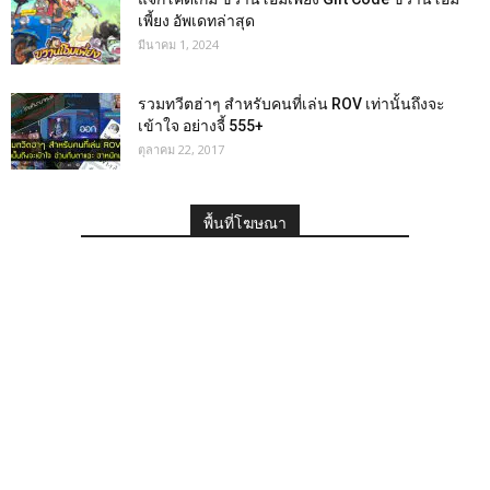
เพี้ยง อัพเดทล่าสุด
มีนาคม 1, 2024
รวมทวีตฮ่าๆ สำหรับคนที่เล่น ROV เท่านั้นถึงจะ
เข้าใจ อย่างจี้ 555+
ตุลาคม 22, 2017
พื้นที่โฆษณา