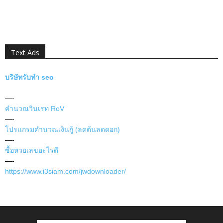
Text Ads
บริษัทรับทำ seo
—-
คำนวณวินเรท RoV
—-
โปรแกรมคำนวณเงินกู้ (ลดต้นลดดอก)
—-
ซื้อหวยเลขอะไรดี
—-
https://www.i3siam.com/jwdownloader/