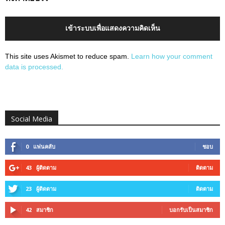
เข้าระบบเพื่อแสดงความคิดเห็น
This site uses Akismet to reduce spam.
Learn how your comment
data is processed.
Social Media
0
แฟนคลับ
ชอบ
43
ผู้ติดตาม
ติดตาม
23
ผู้ติดตาม
ติดตาม
42
สมาชิก
บอกรับเป็นสมาชิก