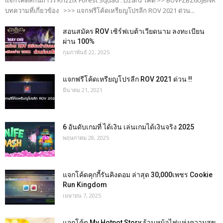
แจกโค้ดสกินถาวร Krizzix Forest Squad : Lizard โค้ด >> BUVFZBZ6UJBNR
บทความที่เกี่ยวข้อง >>> แจกฟรีโค้ดเหรียญโปรลีก ROV 2021 ด่วน...
สอนสมัคร ROV เซิร์ฟเบต้าเวียดนาม ลงทะเบียน
ผ่าน 100%
กุมภาพันธ์ 22, 2025
แจกฟรีโค้ดเหรียญโปรลีก ROV 2021 ด่วน !!
มีนาคม 21, 2021
6 อันดับเกมที่ ได้เงิน เล่นเกมได้เงินจริง 2025
พฤษภาคม 28, 2025
แจกโค้ดคุกกี้รันคิงดอม ล่าสุด 30,000เพชร Cookie
Run Kingdom
เมษายน 7, 2025
แจกโค้ด My Hotpot Story ร้านหม้อไฟแห่งความสุข