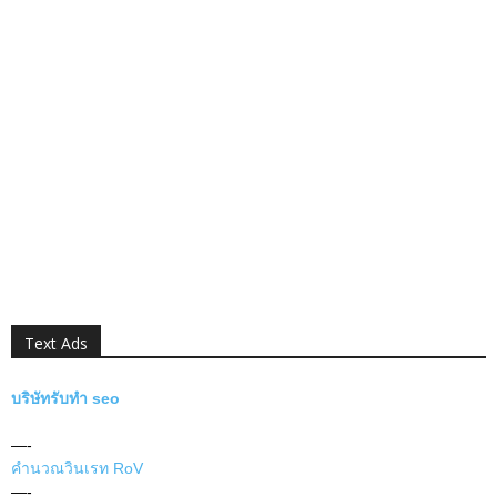
Text Ads
บริษัทรับทำ seo
—-
คำนวณวินเรท RoV
—-