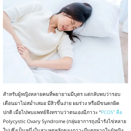
สำหรับผู้หญิงหลายคนที่พยายามมีบุตร แต่กลับพบว่ารอบ
เดือนมาไม่สม่ำเสมอ มีสิวขึ้นง่าย ผมร่วง หรือมีขนดกผิด
ปกติ เมื่อไปพบแพทย์จึงทราบว่าตนเองมีภาวะ “
PCOS” คือ
Polycystic Ovary Syndrome (กลุ่มอาการถุงน้ำรังไข่หลาย
ใบ) ซึ่งเป็นหนึ่งในสาเหตุหลักของภาวะมีบุตรยากในผู้หญิง