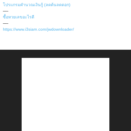
โปรแกรมคำนวณเงินกู้ (ลดต้นลดดอก)
—-
ซื้อหวยเลขอะไรดี
—-
https://www.i3siam.com/jwdownloader/