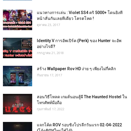
แนวทางการเล่น : Violet SS4 คริ 5000+ โดนยิงที
หน้าสั่นกันเลยทีเดียว โครตโหด !
ตุลาคม 23, 2017
Identity V การอัพเปิร์ค (Perk) ของ Hunter จะอัพ
อย่างไรดี?
กรกฎาคม 21, 2018
สร้าง Wallpaper Rov HD ง่าย ๆ เพียงไม่กี่คลิก
กันยายน 17, 2017
สอนวิธีโหลด เกมส์นอนสู้ผี The Haunted Hostel ใน
โทรศัพท์มือถือ
กุมภาพันธ์ 17, 2022
แจกโค้ด ROV รอบชิงโปรลีกวันแรก 02-04-2022
(โค้ดROVใหม่ใช้ได้)