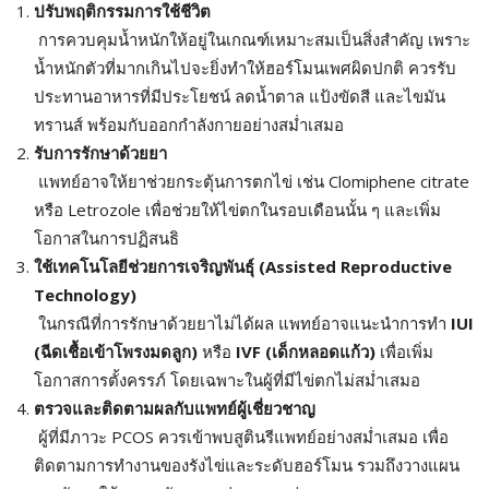
ปรับพฤติกรรมการใช้ชีวิต
การควบคุมน้ำหนักให้อยู่ในเกณฑ์เหมาะสมเป็นสิ่งสำคัญ เพราะ
น้ำหนักตัวที่มากเกินไปจะยิ่งทำให้ฮอร์โมนเพศผิดปกติ ควรรับ
ประทานอาหารที่มีประโยชน์ ลดน้ำตาล แป้งขัดสี และไขมัน
ทรานส์ พร้อมกับออกกำลังกายอย่างสม่ำเสมอ
รับการรักษาด้วยยา
แพทย์อาจให้ยาช่วยกระตุ้นการตกไข่ เช่น Clomiphene citrate
หรือ Letrozole เพื่อช่วยให้ไข่ตกในรอบเดือนนั้น ๆ และเพิ่ม
โอกาสในการปฏิสนธิ
ใช้เทคโนโลยีช่วยการเจริญพันธุ์ (Assisted Reproductive
Technology)
ในกรณีที่การรักษาด้วยยาไม่ได้ผล แพทย์อาจแนะนำการทำ
IUI
(
ฉีดเชื้อเข้าโพรงมดลูก)
หรือ
IVF (
เด็กหลอดแก้ว)
เพื่อเพิ่ม
โอกาสการตั้งครรภ์ โดยเฉพาะในผู้ที่มีไข่ตกไม่สม่ำเสมอ
ตรวจและติดตามผลกับแพทย์ผู้เชี่ยวชาญ
ผู้ที่มีภาวะ PCOS ควรเข้าพบสูตินรีแพทย์อย่างสม่ำเสมอ เพื่อ
ติดตามการทำงานของรังไข่และระดับฮอร์โมน รวมถึงวางแผน