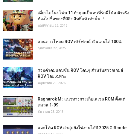
เดี่ยวไมโครโฟน 11 ถ้าคุณเป็นคนที่รักพี่โน้ส ตัวจริง
ต้องไปชื้อของที่มีลิขสิทธิ์แท้ เท่านั้น !!
พฤศจิกายน 25, 2015
สอนดาวโหลด ROV เซิร์ฟเบต้าจีนเล่นได้ 100%
กุมภาพันธ์ 22, 2025
รวมคำคมแคปชั่น ROV โดนๆ สำหรับสาวกเกมส์
ROV โดยเฉพาะ
พฤษภาคม 29, 2026
Ragnarok M : แนวทางการเก็บเลเวล ROM ตั้งแต่
เลเวล 1-99
ธันวาคม 23, 2018
แจกโค้ด ROV ล่าสุดยังใช้งานได้ปี 2025 Giftcode