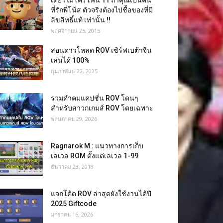
เดี่ยวไมโครโฟน 11 ถ้าคุณเป็นคน
ที่รักพี่โน้ส ตัวจริงต้องไปชื้อของที่มี
ลิขสิทธิ์แท้ เท่านั้น !!
พฤศจิกายน 25, 2015
สอนดาวโหลด ROV เซิร์ฟเบต้าจีน
เล่นได้ 100%
กุมภาพันธ์ 22, 2025
รวมคำคมแคปชั่น ROV โดนๆ
สำหรับสาวกเกมส์ ROV โดยเฉพาะ
พฤษภาคม 29, 2026
Ragnarok M : แนวทางการเก็บ
เลเวล ROM ตั้งแต่เลเวล 1-99
ธันวาคม 23, 2018
แจกโค้ด ROV ล่าสุดยังใช้งานได้ปี
2025 Giftcode
มกราคม 16, 2026