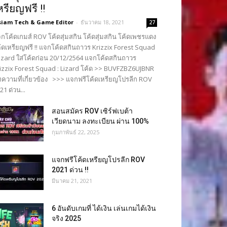
หรียญฟรี !!
siam Tech & Game Editor
-
ธันวาคม 18, 2021
27
กโค้ดเกมส์ ROV โค้ดสุ่มสกิน โค้ดสุ่มสกิน โค้ดเพชรแดง
้ดเหรียญฟรี !! แจกโค้ดสกินถาวร Krizzix Forest Squad
Lizard ใส่โค้ดก่อน 20/12/2564 แจกโค้ดสกินถาวร
izzix Forest Squad : Lizard โค้ด >> BUVFZBZ6UJBNR
ความที่เกี่ยวข้อง >>> แจกฟรีโค้ดเหรียญโปรลีก ROV
21 ด่วน...
สอนสมัคร ROV เซิร์ฟเบต้า
เวียดนาม ลงทะเบียน ผ่าน 100%
กุมภาพันธ์ 22, 2025
แจกฟรีโค้ดเหรียญโปรลีก ROV
2021 ด่วน !!
มีนาคม 21, 2021
6 อันดับเกมที่ ได้เงิน เล่นเกมได้เงิน
จริง 2025