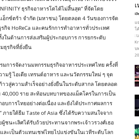
เ
 INFINITY ธุรกิจอาหารโตได้ไม่สิ้นสุด” ที่จัดโดย
i3
ีพี แอ็กซ์ตร้า จำกัด (มหาชน) โดยตลอด 4 วันของการจัด
แจ
ธุรกิจ HoReCa และคนรักการทำอาหารทั่วประเทศ
โค
: 
งในด้านการส่งเสริมผู้ประกอบการ การยกระดับ
Kr
กิจที่ยั่งยืน
บท
20
รรมการจัดงานมหกรรมธุรกิจอาหารประเทศไทย ครั้งที่
ความรู้ ไอเดีย เทรนด์อาหาร และนวัตกรรมใหม่ ๆ จุด
าวสู่ความสำเร็จอย่างยั่งยืนในระดับสากล โดยตลอด
เกือบ 40,000 ราย สะท้อนบทบาทของแม็คโครในการเป็น
้ประกอบการไทยอย่างต่อเนื่อง และยังได้ประกาศผลการ
ภายใต้ธีม Taste of Asia ซึ่งได้รับความสนใจจาก
โดยผู้ชนะเลิศได้รับถ้วยประทานจากพระเจ้าวรวงศ์เธอ
ถ และเป็นตัวแทนเชฟไทยไปแข่งขันในเวทีระดับโลก