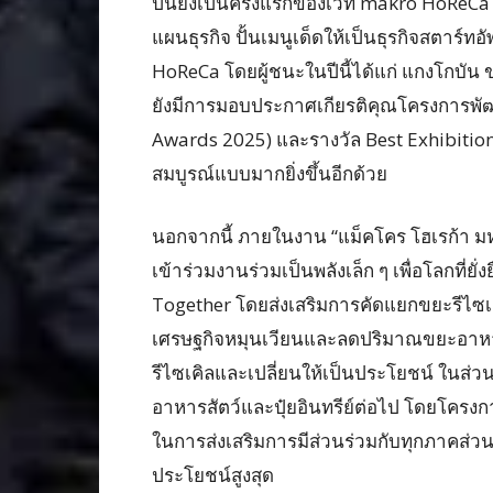
ปีนี้ยังเป็นครั้งแรกของเวที makro HoReC
แผนธุรกิจ ปั้นเมนูเด็ดให้เป็นธุรกิจสตาร์ทอ
HoReCa โดยผู้ชนะในปีนี้ได้แก่ แกงโกบั
ยังมีการมอบประกาศเกียรติคุณโครงการพัฒนา
Awards 2025) และรางวัล Best Exhibition A
สมบูรณ์แบบมากยิ่งขึ้นอีกด้วย
นอกจากนี้ ภายในงาน “แม็คโคร โฮเรก้า มหก
เข้าร่วมงานร่วมเป็นพลังเล็ก ๆ เพื่อโลกที
Together โดยส่งเสริมการคัดแยกขยะรีไซเค
เศรษฐกิจหมุนเวียนและลดปริมาณขยะอาหา
รีไซเคิลและเปลี่ยนให้เป็นประโยชน์ ในส
อาหารสัตว์และปุ๋ยอินทรีย์ต่อไป โดยโครงการ
ในการส่งเสริมการมีส่วนร่วมกับทุกภาคส่วน เ
ประโยชน์สูงสุด