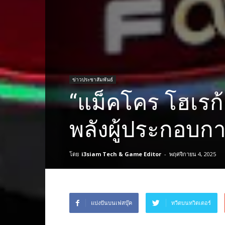
ข่าวประชาสัมพันธ์
“แม็คโคร โฮเรก้
พลังผู้ประกอบกา
โดย
i3siam Tech & Game Editor
-
พฤศจิกายน 4, 2025
แบ่งปันบนเฟสบุ๊ค
ทวีตบนทวิตเตอร์