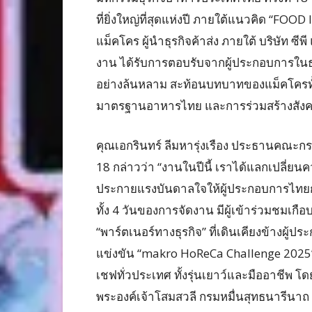
ที่ยิ่งใหญ่ที่สุดแห่งปี ภายใต้แนวคิด “FOOD
แม็คโคร ผู้นำธุรกิจค้าส่ง ภายใต้ บริษัท ซ
งาน ได้รับการตอบรับจากผู้ประกอบการใน
อย่างล้นหลาม สะท้อนบทบาทของแม็คโครทั้
มาตรฐานอาหารไทย และการร่วมสร้างสังคมธุร
คุณเอกรินทร์ ลีมหารุ่งเรือง ประธานคณะก
18 กล่าวว่า “งานในปีนี้ เราได้แลกเปลี่ยน
ประกายแรงบันดาลใจให้ผู้ประกอบการไทยก้
ทั้ง 4 วันของการจัดงาน มีผู้เข้าร่วมชม
“พาร์ตเนอร์ทางธุรกิจ” ที่เดินเคียงข้างผู
แข่งขัน “makro HoReCa Challenge 2025” 
เชฟทั่วประเทศ ทั้งรุ่นเยาว์และมืออาชีพ 
พระองค์เจ้าโสมสวลี กรมหมื่นสุทธนารีนา