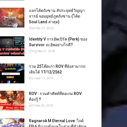
แจกโค้ดถังซาน สัประยุทธ์วิญญา
จารย์ จอมยุทธ์ภูตถังซาน (โค้ด
Soul Land ล่าสุด)
กันยายน 27, 2024
Identity V การอัพเปิร์ค (Perk) ของ
Survivor จะอัพอย่างไรดี?
กรกฎาคม 21, 2018
รวม 25โค๊ดเก่า ROV ที่ยังสามารถ
เติมได้ 17/12/2562
ธันวาคม 17, 2019
ROV : รวมคำศัพท์ที่คอเกม ROV
ต้องรู้ !!
มกราคม 20, 2018
Ragnarok M Eternal Love :ไกด์
EP 6.0 รวมข้อมูลในส่วนที่สำคัญๆ