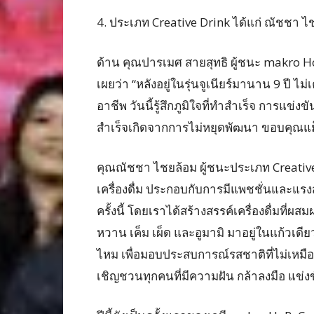
4. ประเภท Creative Drink ได้แก่ ณัชชา 
ด้าน คุณปารเมศ สายสุทธิ ผู้ชนะ makro H
เผยว่า “หลังอยู่ในรุ่นจูเนียร์มานาน 9 ปี ไม
อาชีพ วันนี้รู้สึกภูมิใจที่ทำสำเร็จ การแข่ง
สำเร็จเกิดจากการไม่หยุดพัฒนา ขอบคุณแม็
คุณณัชชา ไชยล้อม ผู้ชนะประเภท Creative
เครื่องดื่ม ประกอบกับการมีแพชชั่นและแ
ครั้งนี้ โดยเราได้สร้างสรรค์เครื่องดื่มที
หวาน เค็ม เผ็ด และอูมามิ มาอยู่ในแก้วเด
ไหม เพื่อมอบประสบการณ์รสชาติที่ไม่เหมือนใ
เชิญชวนทุกคนที่มีความฝัน กล้าลงมือ แข่ง