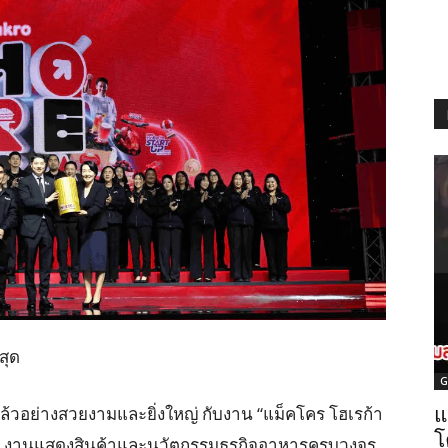
สุด
G
วอย่างสวยงามและยิ่งใหญ่ กับงาน “แม็คโคร โฮเรก้า
แ
โ
8” งานแสดงสินค้าและนวัตกรรมธุรกิจอาหารครบวงจร