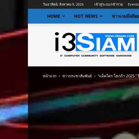
วันอาทิตย์, สิงหาคม 9, 2026
เข้าสู่ระบบ/เข้าร่วม
Events
HOME
HOT NEWS
ข่าวเกมมือถือ
I3siam
|
ข่าว
ไอที
อัพเดท
ข้อมูล
ข่าวสาร
หน้าแรก
ข่าวประชาสัมพันธ์
“แม็คโคร โฮเรก้า 2025 ” 
เกี่ยว
กับ
ข่าว
เทคโนโลยี