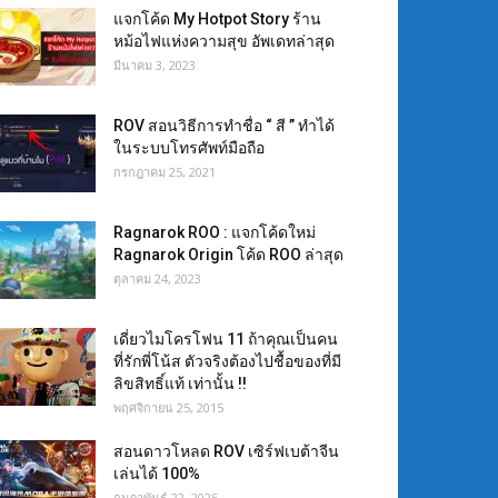
แจกโค้ด My Hotpot Story ร้าน
หม้อไฟแห่งความสุข อัพเดทล่าสุด
มีนาคม 3, 2023
ROV สอนวิธีการทำชื่อ “ สี ” ทำได้
ในระบบโทรศัพท์มือถือ
กรกฎาคม 25, 2021
Ragnarok ROO : แจกโค้ดใหม่
Ragnarok Origin โค้ด ROO ล่าสุด
ตุลาคม 24, 2023
เดี่ยวไมโครโฟน 11 ถ้าคุณเป็นคน
ที่รักพี่โน้ส ตัวจริงต้องไปชื้อของที่มี
ลิขสิทธิ์แท้ เท่านั้น !!
พฤศจิกายน 25, 2015
สอนดาวโหลด ROV เซิร์ฟเบต้าจีน
เล่นได้ 100%
กุมภาพันธ์ 22, 2025