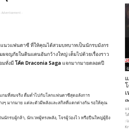
- Advertisement -
แนวแฟนตาซี ที่ให้คุณได้สวมบทบาทเป็นนักรบมังกร
 ร่วมผจญภัยในดินแดนอันกว้างใหญ่ เต็มไปด้วยเรื่องราว
อมทั่งมี
โค้ด Draconia Saga
แจกมากมายตลอดปี
G
แ
โ
เ
เกมที่สมจริง ดื่มด่ำไปกับโลกแฟนตาซีสุดอลังการ
i3
งๆ มากมาย แต่ละตัวมีพลังและสกิลที่แตกต่างกัน รอให้คุณ
แจ
โค
็นนักรบผู้กล้า, นักเวทผู้ทรงพลัง, โจรผู้ว่องไว หรือปืนใหญ่ผู้ยิง
: 
Kr