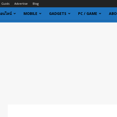
Guids
Advertise
Blog
ออนไลน์
MOBILE
GADGETS
PC / GAME
ABO