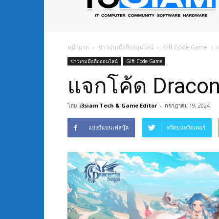
ข่าว
ไอที
อัพเดท
ข้อมูล
ข่าวสาร
หน้าแรก
ข่าวเกมมือถือออนไลน์
Gift Code Game
เกี่ยว
ข่าวเกมมือถือออนไลน์
Gift Code Game
กับ
ข่าว
แจกโค้ด Dracon
เทคโนโลยี
โดย
i3siam Tech & Game Editor
-
กรกฎาคม 19, 2024
แบ่งปันบนเฟสบุ๊ค
ทวีตบนทวิตเตอร์