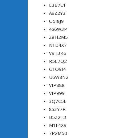
E3B7C1
A9Z2Y3
O5I8J9
4S6W3P
Z8H2M5
N1D4X7
V9T3K6
R5E7Q2
G1O9I4
U6W8N2
VIP888
VIP999
3Q7C5L
8S3Y7R
B5Z2T3
M1F4X9
7P2M50