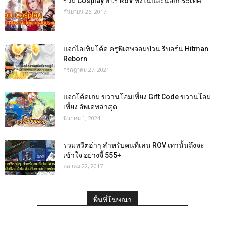
รวม Cosplay ฮีโร่ RoV ทั้งในและนอกประเทศ
กันยายน 26, 2017
แจกไอเท็มโค้ด ครูพิเศษจอมป่วน รีบอร์น Hitman
Reborn
กรกฎาคม 27, 2021
แจกโค้ดเกม ขวานโอมเพี้ยง Gift Code ขวานโอม
เพี้ยง อัพเดทล่าสุด
มีนาคม 1, 2024
รวมทวีตฮ่าๆ สำหรับคนที่เล่น ROV เท่านั้นถึงจะ
เข้าใจ อย่างจี้ 555+
ตุลาคม 22, 2017
พื้นที่โฆษณา