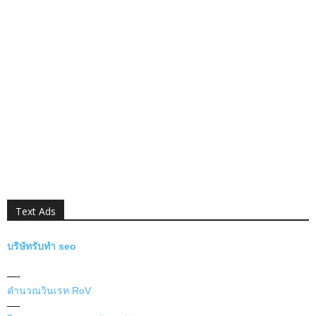
Text Ads
บริษัทรับทำ seo
—-
คำนวณวินเรท RoV
—-