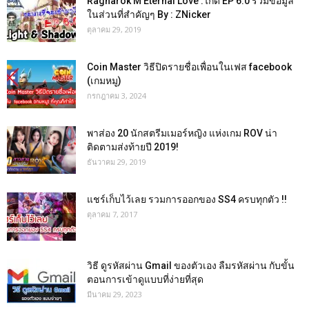
Ragnarok M Eternal Love :ไกด์ EP 6.0 รวมข้อมูล
ในส่วนที่สำคัญๆ By : ZNicker
ตุลาคม 29, 2019
Coin Master วิธีปิดรายชื่อเพื่อนในเฟส facebook
(เกมหมู)
กรกฎาคม 3, 2024
พาส่อง 20 นักสตรีมเมอร์หญิง แห่งเกม ROV น่า
ติดตามส่งท้ายปี 2019!
ธันวาคม 29, 2019
แชร์เก็บไว้เลย รวมการออกของ SS4 ครบทุกตัว !!
ตุลาคม 7, 2017
วิธี ดูรหัสผ่าน Gmail ของตัวเอง ลืมรหัสผ่าน กับขั้น
ตอนการเข้าดูแบบที่ง่ายที่สุด
มีนาคม 29, 2023