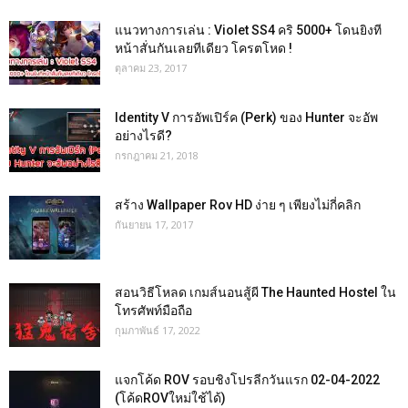
แนวทางการเล่น : Violet SS4 คริ 5000+ โดนยิงที
หน้าสั่นกันเลยทีเดียว โครตโหด !
ตุลาคม 23, 2017
Identity V การอัพเปิร์ค (Perk) ของ Hunter จะอัพ
อย่างไรดี?
กรกฎาคม 21, 2018
สร้าง Wallpaper Rov HD ง่าย ๆ เพียงไม่กี่คลิก
กันยายน 17, 2017
สอนวิธีโหลด เกมส์นอนสู้ผี The Haunted Hostel ใน
โทรศัพท์มือถือ
กุมภาพันธ์ 17, 2022
แจกโค้ด ROV รอบชิงโปรลีกวันแรก 02-04-2022
(โค้ดROVใหม่ใช้ได้)