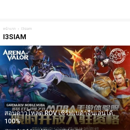
หน้าแรก
I3siam
I3SIAM
GARENA ROV: MOBILE MOBA
สอนดาวโหลด ROV เซิร์ฟเบต้าจีนเล่นได้
100%