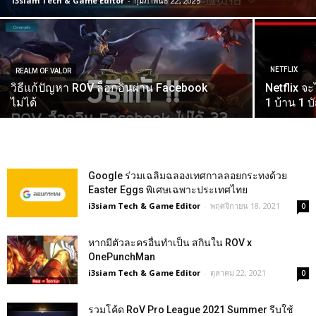
i3siam Tech & Game Editor
-
กุมภาพันธ์ 22, 2025
NETFLIX
REALM OF VALOR
วิธีแก้ปัญหา ROV ล็อกอินผ่าน Facebook
Netflix จ
ไม่ได้
1 บ้าน 1 บั
Google ร่วมเฉลิมฉลองเทศกาลลอยกระทงด้วย
Easter Eggs พิเศษเฉพาะประเทศไทย
i3siam Tech & Game Editor
-
พฤศจิกายน 18, 2021
0
หากมีตัวละครอื่นทำเป็น สกินใน ROV x
OnePunchMan
i3siam Tech & Game Editor
-
ตุลาคม 22, 2021
0
รวมโค้ด RoV Pro League 2021 Summer รีบใช้