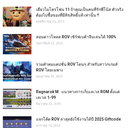
เดี่ยวไมโครโฟน 11 ถ้าคุณเป็นคนที่รักพี่โน้ส ตัวจริง
ต้องไปชื้อของที่มีลิขสิทธิ์แท้ เท่านั้น !!
พฤศจิกายน 25, 2015
สอนดาวโหลด ROV เซิร์ฟเบต้าจีนเล่นได้ 100%
กุมภาพันธ์ 22, 2025
รวมคำคมแคปชั่น ROV โดนๆ สำหรับสาวกเกมส์
ROV โดยเฉพาะ
พฤษภาคม 29, 2026
Ragnarok M : แนวทางการเก็บเลเวล ROM ตั้งแต่
เลเวล 1-99
ธันวาคม 23, 2018
แจกโค้ด ROV ล่าสุดยังใช้งานได้ปี 2025 Giftcode
มกราคม 16, 2026