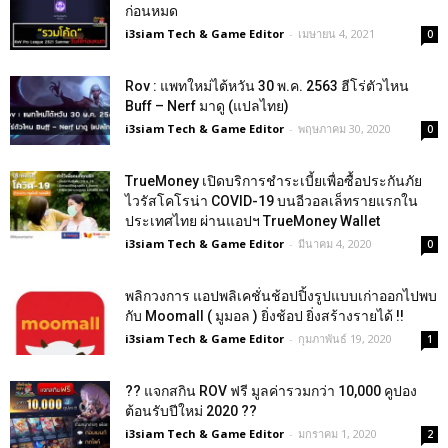
ก่อนหมด
i3siam Tech & Game Editor
-
เมษายน 4, 2021
0
Rov : แพทใหม่ไต้หวัน 30 พ.ค. 2563 ฮีโร่ตัวไหน
Buff – Nerf มาดู (แปลไทย)
i3siam Tech & Game Editor
-
พฤษภาคม 30, 2020
0
TrueMoney เปิดบริการชำระเบี้ยเพื่อซื้อประกันภัย
ไวรัสโคโรน่า COVID-19 บนอีวอลเล็ทรายแรกใน
ประเทศไทย ผ่านแอปฯ TrueMoney Wallet
i3siam Tech & Game Editor
-
มีนาคม 4, 2020
0
พลิกวงการ แอปพลิเคชั่นช้อปปิ้งรูปแบบเก่าออกไปพบ
กับ Moomall ( มูมอล ) ยิ่งช้อป ยิ่งสร้างรายได้ !!
i3siam Tech & Game Editor
-
กุมภาพันธ์ 19, 2020
1
?? แจกสกิน ROV ฟรี มูลค่ารวมกว่า 10,000 คูปอง
ต้อนรับปีใหม่ 2020 ??
i3siam Tech & Game Editor
-
มกราคม 1, 2020
2